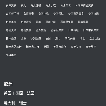
台中美食
台北
台北住宿
台北小吃
台北美食
台南中西區美食
台南伴手禮
台南宵夜
台南小吃
台南景點
台南東區美食
台南火鍋
台南美食
台南飲料
嘉義
嘉義小吃
嘉義早午餐
嘉義早餐
嘉義火鍋
嘉義美食
國外旅遊
國華街美食
日式料理
日本來台美食
日本旅遊
歐洲
歐洲旅遊
法國
澳門
澳門美食
瑞士
瑞士自助
瑞士自助旅行
瑞士自由行
英國
英國自由行
逢甲美食
青年旅館
高雄美食
歐洲
英國
|
德國
|
法國
義大利
|
瑞士