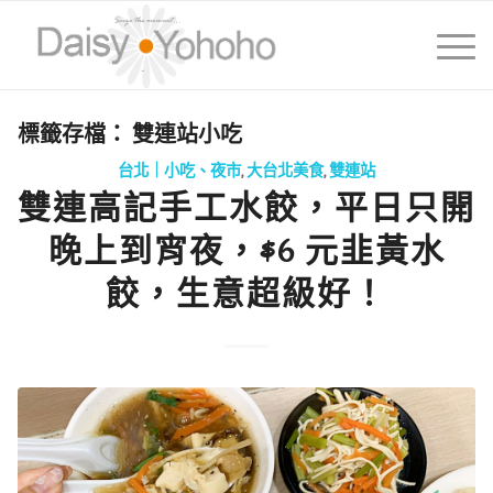
標籤存檔：
雙連站小吃
台北｜小吃、夜市
,
大台北美食
,
雙連站
雙連高記手工水餃，平日只開
晚上到宵夜，$6 元韭黃水
餃，生意超級好！