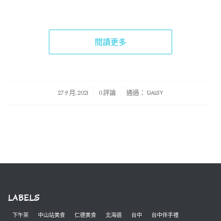
閱讀更多
/
/
27 9 月, 2021
0 評論
通過：
DAISY
LABELS
下午茶
中山站美食
仁德美食
北海道
台中
台中伴手禮