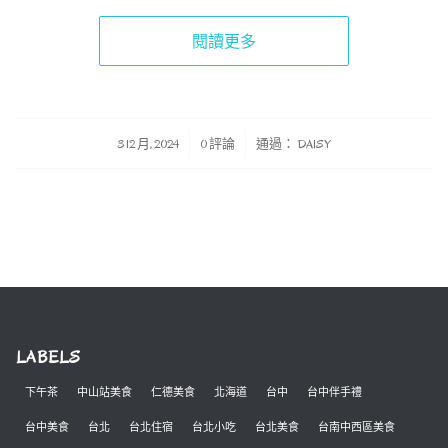
閱讀更多
/
/
3 12 月, 2024
0 評論
通過：
DAISY
LABELS
下午茶
中山站美食
仁德美食
北海道
台中
台中伴手禮
台中美食
台北
台北住宿
台北小吃
台北美食
台南中西區美食