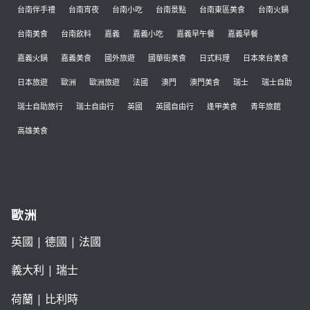
台南伴手禮
台南宵夜
台南小吃
台南景點
台南東區美食
台南火鍋
台南美食
台南飲料
嘉義
嘉義小吃
嘉義早午餐
嘉義早餐
嘉義火鍋
嘉義美食
國外旅遊
國華街美食
日式料理
日本來台美食
日本旅遊
歐洲
歐洲旅遊
法國
澳門
澳門美食
瑞士
瑞士自助
瑞士自助旅行
瑞士自由行
英國
英國自由行
逢甲美食
青年旅館
高雄美食
歐洲
英國
|
德國
|
法國
義大利
|
瑞士
荷蘭
|
比利時