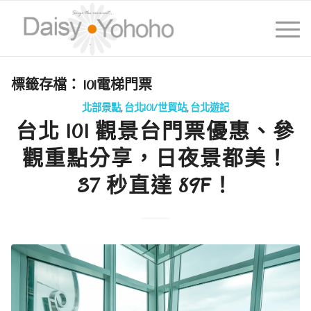
標籤存檔：
101電梯門票
北部景點
,
台北101/世貿站
,
台北遊記
台北 101 觀景台門票優惠、參
觀重點分享，日夜景都美！
37 秒直達 89F！