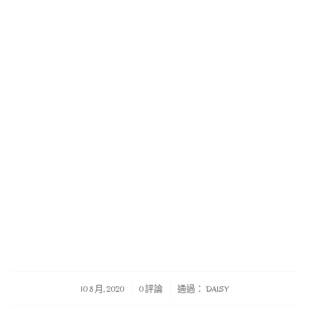
/
/
10 8 月, 2020
0 評論
通過：
DAISY