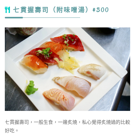
七貫握壽司（附味噌湯）$300
七貫握壽司，一般生食，一邊炙燒，私心覺得炙燒過的比較
好吃。