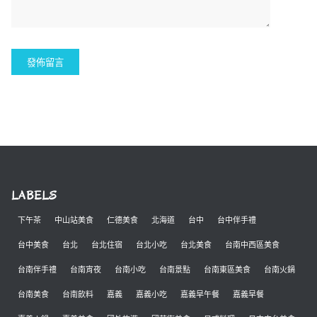
LABELS
下午茶
中山站美食
仁德美食
北海道
台中
台中伴手禮
台中美食
台北
台北住宿
台北小吃
台北美食
台南中西區美食
台南伴手禮
台南宵夜
台南小吃
台南景點
台南東區美食
台南火鍋
台南美食
台南飲料
嘉義
嘉義小吃
嘉義早午餐
嘉義早餐