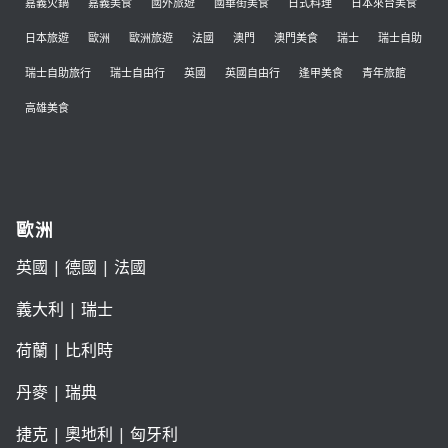
嘉義火鍋
嘉義美食
國外旅遊
國華街美食
日式料理
日本來台美食
日本旅遊
歐洲
歐洲旅遊
法國
澳門
澳門美食
瑞士
瑞士自助
瑞士自助旅行
瑞士自由行
英國
英國自由行
逢甲美食
青年旅館
高雄美食
歐洲
英國
|
德國
|
法國
義大利
|
瑞士
荷蘭
|
比利時
丹麥
|
瑞典
捷克
|
奧地利
|
匈牙利