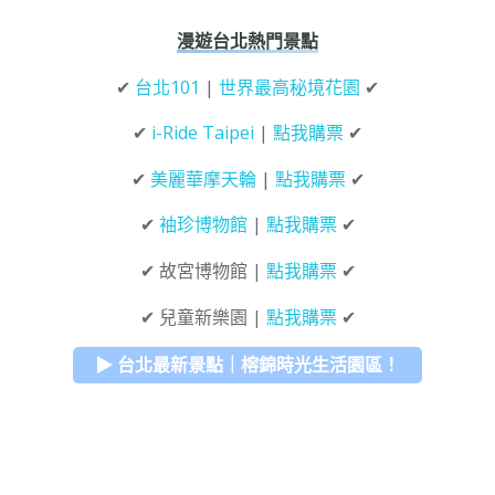
漫遊台北熱門景點
✔
台北101
|
世界最高秘境花園
✔
✔
i-Ride Taipei
|
點我購票
✔
✔
美麗華摩天輪
|
點我購票
✔
✔
袖珍博物館
|
點我購票
✔
✔ 故宮博物館 |
點我購票
✔
✔ 兒童新樂園 |
點我購票
✔
▶ 台北最新景點｜榕錦時光生活園區！