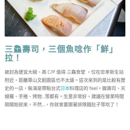
三鱻壽司，三個魚唸作「鮮」
拉！
被封為便宜大碗、高 C/P 值得 三鱻食堂 ，位在忠孝新生站
附近，距離華山文創園區也不太遠。這次來到的是比較有歷
史的一店，裝潢是帶點台式
日本
料理店的 feel。握壽司、天
婦羅、手捲、烤物…等都有。生意非常好，建議在營業時間
剛開始就來，不然…，你就會要跟著排隊餓肚子等吃了！