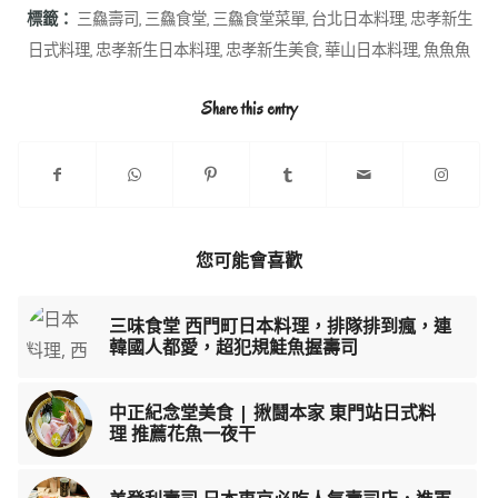
標籤：
三鱻壽司
,
三鱻食堂
,
三鱻食堂菜單
,
台北日本料理
,
忠孝新生
日式料理
,
忠孝新生日本料理
,
忠孝新生美食
,
華山日本料理
,
魚魚魚
Share this entry
您可能會喜歡
三味食堂 西門町日本料理，排隊排到瘋，連
韓國人都愛，超犯規鮭魚握壽司
中正紀念堂美食 | 揪鬪本家 東門站日式料
理 推薦花魚一夜干