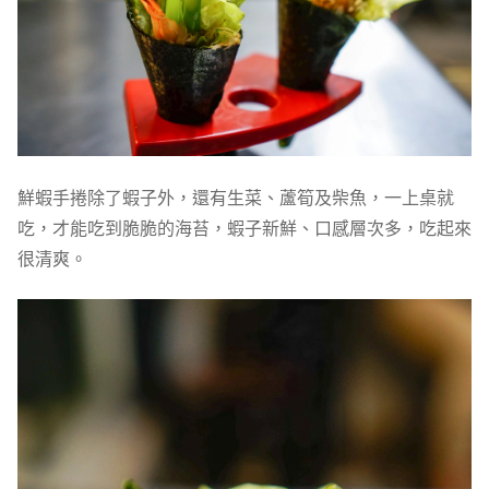
鮮蝦手捲除了蝦子外，還有生菜、蘆筍及柴魚，一上桌就
吃，才能吃到脆脆的海苔，蝦子新鮮、口感層次多，吃起來
很清爽。