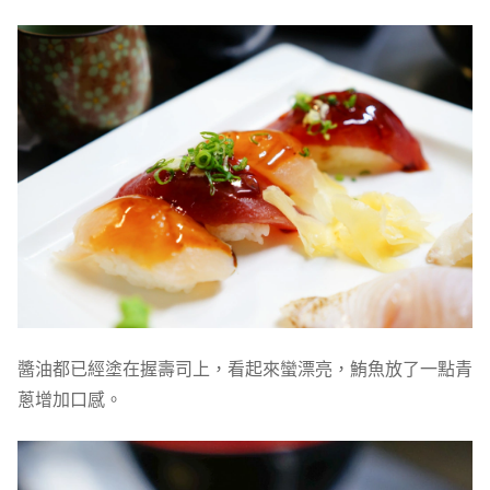
醬油都已經塗在握壽司上，看起來蠻漂亮，鮪魚放了一點青
蔥增加口感。