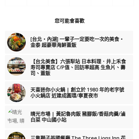
您可能會喜歡
[台北‧內湖] 一輩子一定要吃一次的美食‧
金泰 超豪華海鮮蓋飯
【台北美食】六張犁站 日本料理．井上禾食
寿司專賣店 C/P值、回訪率超高 生魚片、壽
司、蓋飯
天喜迷你小火鍋 | 創立於 1980 年的老字號
小火鍋店 近建成圓環/寧夏夜市
晴光市場 | 黃記魯肉飯 豬腳飯/香菇肉羹/滷
白菜 中山國小站
三隻獅子英國餐廳 The Three Lions Inn 花