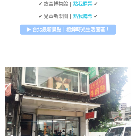
✔ 故宮博物館 |
點我購票
✔
✔ 兒童新樂園 |
點我購票
✔
▶ 台北最新景點｜榕錦時光生活園區！