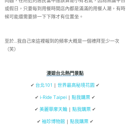
肉麵，在附近的居民當中應該算是小有名氣，因為無論平日
或假日，只要每到用餐時間店內都是滿滿的用餐人潮，有時
候可能還需要排一下下隊才有位置坐。
至於…我自己來這裡報到的頻率大概是一個禮拜至少一次
（笑）
漫遊台北熱門景點
✔
台北101
|
世界最高秘境花園
✔
✔
i-Ride Taipei
|
點我購票
✔
✔
美麗華摩天輪
|
點我購票
✔
✔
袖珍博物館
|
點我購票
✔