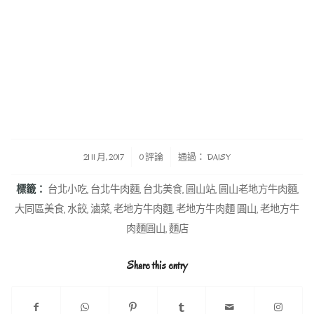
/
/
21 11 月, 2017
0 評論
通過：
DAISY
標籤：
台北小吃
,
台北牛肉麵
,
台北美食
,
圓山站
,
圓山老地方牛肉麵
,
大同區美食
,
水餃
,
滷菜
,
老地方牛肉麵
,
老地方牛肉麵 圓山
,
老地方牛
肉麵圓山
,
麵店
Share this entry