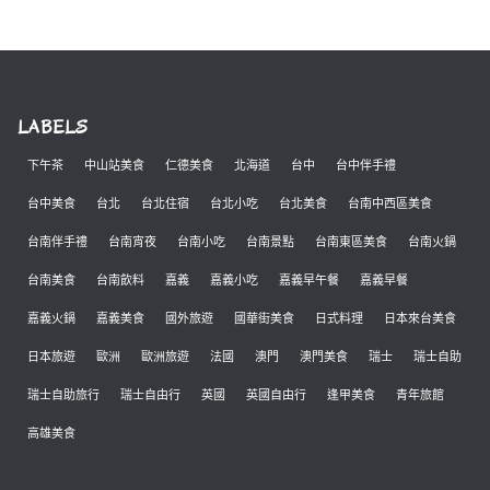
LABELS
下午茶
中山站美食
仁德美食
北海道
台中
台中伴手禮
台中美食
台北
台北住宿
台北小吃
台北美食
台南中西區美食
台南伴手禮
台南宵夜
台南小吃
台南景點
台南東區美食
台南火鍋
台南美食
台南飲料
嘉義
嘉義小吃
嘉義早午餐
嘉義早餐
嘉義火鍋
嘉義美食
國外旅遊
國華街美食
日式料理
日本來台美食
日本旅遊
歐洲
歐洲旅遊
法國
澳門
澳門美食
瑞士
瑞士自助
瑞士自助旅行
瑞士自由行
英國
英國自由行
逢甲美食
青年旅館
高雄美食