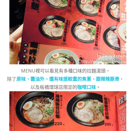
MENU裡可以看見有多種口味的拉麵湯頭，
除了
原味、醬油外，還有味道較重的焦蔥、跟辣辣豚骨
，
以及板橋環球店限定的
咖哩口味
。