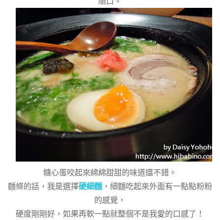
順口。
糖心蛋咬起來綿綿甜甜的味道還不錯。
麵條的話，我是選擇
硬細麵
，細麵吃起來外面有一點點粉粉
的感覺，
硬度剛剛好，如果再軟一點就整個不是我愛的口感了！