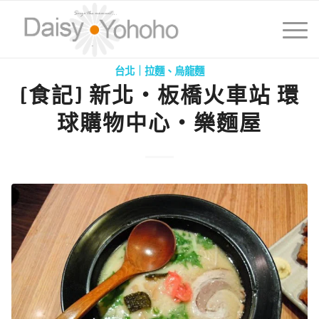
台北｜拉麵、烏龍麵
[食記] 新北‧板橋火車站 環
球購物中心‧樂麵屋