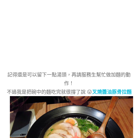
記得還是可以留下一點湯頭，再請服務生幫忙做加麵的動
作！
不過我是把碗中的麵吃完就很撐了說 😛
叉燒醬油豚骨拉麵