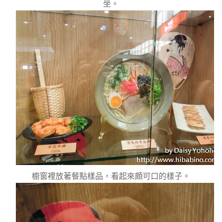
坐。
櫥窗裡放著餐點樣品，看起來頗可口的樣子。