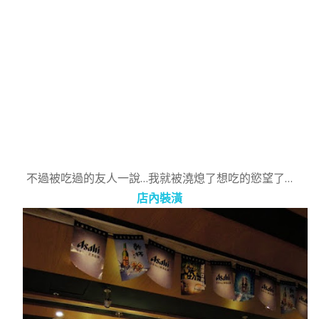
不過被吃過的友人一說…我就被澆熄了想吃的慾望了…
店內裝潢