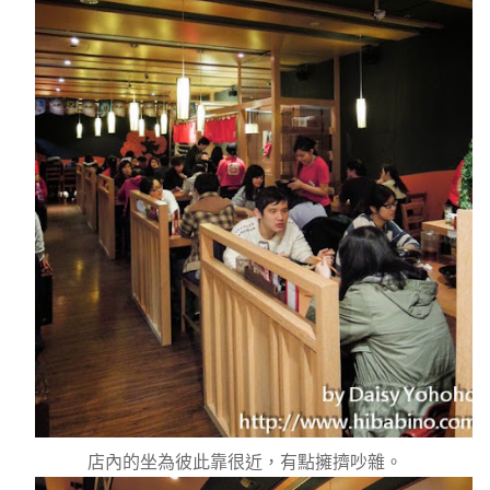
店內的坐為彼此靠很近，有點擁擠吵雜。