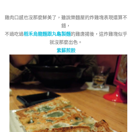
雞肉口感也沒那麼鮮美了，雖說樂麵屋的炸雞塊表現還算不
錯，
不過吃過
稻禾烏龍麵
跟丸龜製麵
的雞唐揚後，這炸雞塊似乎
就沒那麼出色。
紫蘇煎餃