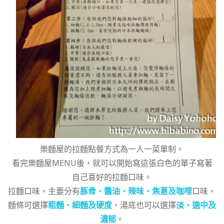
樂麵屋的拉麵點餐方式為一人一菜單制。
看完樂麵屋MENU後，就可以開始寫這張白色的單子寫著
自己喜好的拉麵口味。
拉麵口味，主要分有
豚骨、醬油、辣味、焦蔥及咖哩
口味，
麵條可選擇
粗麵、細麵及硬度
，湯底也可以選擇
淡、適中及
濃郁
。