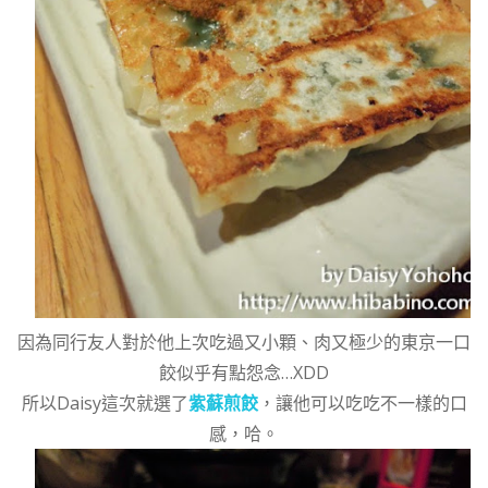
因為同行友人對於他上次吃過又小顆、肉又極少的東京一口
餃似乎有點怨念…XDD
所以Daisy這次就選了
紫蘇煎餃
，讓他可以吃吃不一樣的口
感，哈。