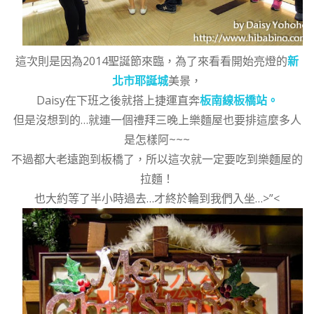
這次則是因為2014聖誕節來臨，為了來看看開始亮燈的
新
北市耶誕城
美景，
Daisy在下班之後就搭上捷運直奔
板南線板橋站。
但是沒想到的…就連一個禮拜三晚上樂麵屋也要排這麼多人
是怎樣阿~~~
不過都大老遠跑到板橋了，所以這次就一定要吃到樂麵屋的
拉麵！
也大約等了半小時過去…才終於輪到我們入坐…>”<