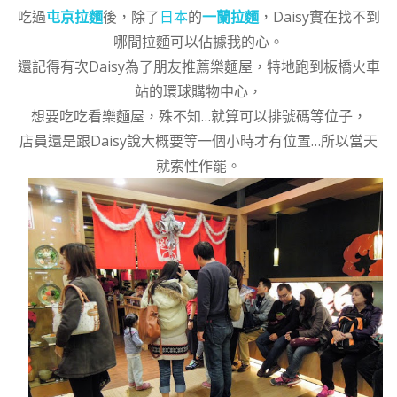
吃過
屯京拉麵
後，除了
日本
的
一蘭拉麵
，Daisy實在找不到
哪間拉麵可以佔據我的心。
還記得有次Daisy為了朋友推薦樂麵屋，特地跑到板橋火車
站的環球購物中心，
想要吃吃看樂麵屋，殊不知…就算可以排號碼等位子，
店員還是跟Daisy說大概要等一個小時才有位置…所以當天
就索性作罷。