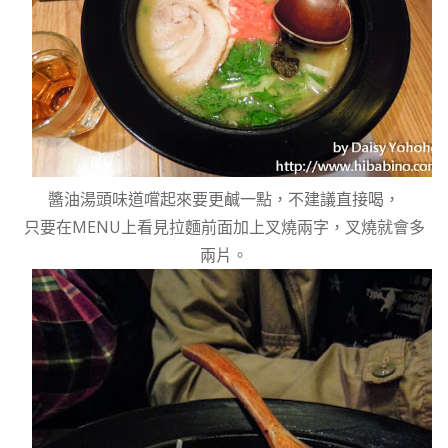
醬油湯頭味道嚐起來要更鹹一點，不建議直接喝，
只要在MENU上看見拉麵前面加上叉燒兩字，叉燒就會多
兩片。