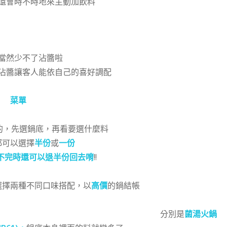
還會時不時地來主動加飲料
當然少不了沾醬啦
沾醬讓客人能依自己的喜好調配
菜單
的，先選鍋底，再看要選什麼料
都可以選擇
半份
或
一份
不完時還可以退半份回去唷
!!
選擇兩種不同口味搭配，以
高價
的鍋結帳
分別是
菌湯火鍋