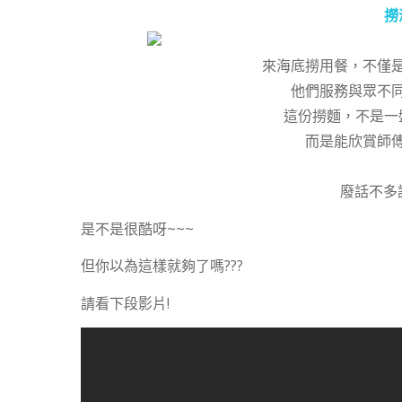
撈
來海底撈用餐，不僅
他們服務與眾不
這份撈麵，不是一
而是能欣賞師
廢話不多
是不是很酷呀~~~
但你以為這樣就夠了嗎???
請看下段影片!