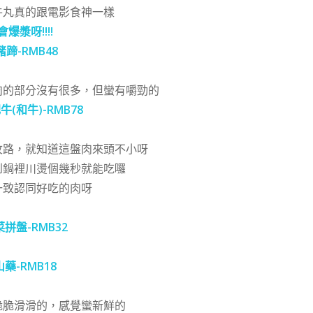
牛丸真的跟電影食神一樣
會爆漿呀!!!!
豬蹄-RMB48
肉的部分沒有很多，但蠻有嚼勁的
牛(和牛)-RMB78
紋路，就知道這盤肉來頭不小呀
到鍋裡川燙個幾秒就能吃囉
一致認同好吃的肉呀
拼盤-RMB32
山藥-RMB18
脆脆滑滑的，感覺蠻新鮮的