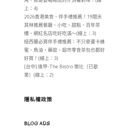
角，就是要喝總店的才消暑對味！(線
上：4)
2026香港美食、伴手禮推薦！19間米
其林推薦餐廳、小吃、甜點、百年茶
樓、網紅名店吃好吃滿～(線上：3)
紐西蘭必買伴手禮推薦：不只麥蘆卡蜂
蜜、魚油，藥妝、超市零食茶包也都好
好買！(線上：3)
[台中] 逢甲-The Bistro 樂比（已歇
業）(線上：2)
隱私權政策
BLOG ADS