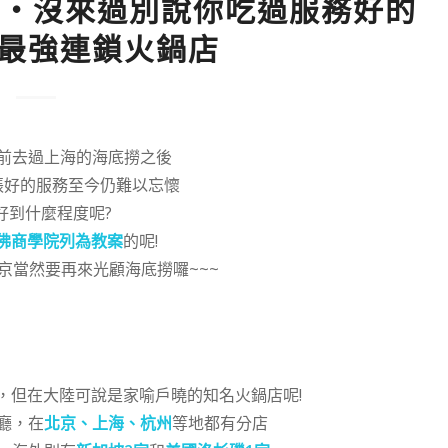
撈‧沒來過別說你吃過服務好的
陸最強連鎖火鍋店
前去過上海的海底撈之後
張好的服務至今仍難以忘懷
好到什麼程度呢?
佛商學院列為教案
的呢!
京當然要再來光顧海底撈囉~~~
，但在大陸可說是家喻戶曉的知名火鍋店呢!
廳，在
北京、上海、杭州
等地都有分店