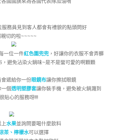
上各國國旗來為各國代表隊加油唷
位服務員見到客人都會有禮貌的點頭問好
親切的啦~~~~~
每一位一件
紅色圍兜兜
，好讓你的衣服不會弄髒
布，避免沾染火鍋味~是不是蠻可愛的啊顆顆
員會遞給你一份
眼鏡布
讓你擦拭眼鏡
你一個
透明塑膠套
讓你裝手機，避免被火鍋濺到
貼心的服務呀!!!!
遞上
水果
並詢問要喝什麼飲料
涼茶、檸檬水
可以選擇