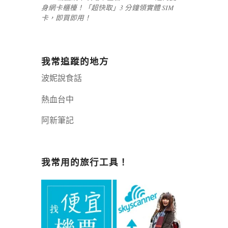
身網卡櫃檯！「超快取」3 分鐘領實體 SIM
卡，即買即用！
我常追蹤的地方
波妮說食話
熱血台中
阿新筆記
嘉義+1 | 嘉義加一
辣個露營
我常用的旅行工具！