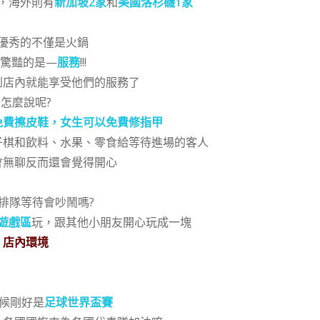
，海外則有
新加坡2家
和
美國洛杉磯1家
優秀的不僅是火鍋
驚豔的是—
服務
!!!
到店內就能享受他們的服務了
怎麼說呢?
免費擦皮鞋，女生可以免費修指甲
子棋和飲料、水果、零食給等待進場的客人
會無聊反而還會覺得開心
排隊等待會吵鬧嗎?
遊戲
區
玩，跟其他小朋友開心玩成一塊
店內環境
候剛好是
足球世界盃賽