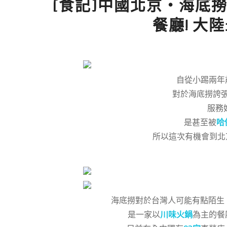
[食記]中國北京‧海底
餐廳! 大
自從小踢兩年
對於海底撈誇
服務
是甚至被
哈
所以這次有機會到北
海底撈對於台灣人可能有點陌生
是一家以
川味火鍋
為主的餐