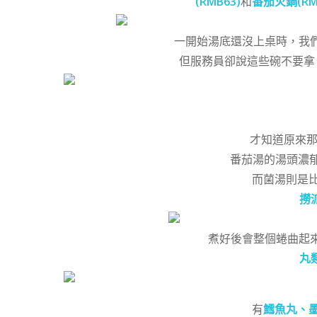
(RMB63)
和
番茄火鍋(RM
一開始湯底還沒上桌時，我
但服務員卻說這些碗不要拿
但湯底
才知道原來那
番茄湯的湯頭濃郁
而菌湯則是
撈派
煮好後會整個蜷曲起
丸類
有
鱈魚丸、