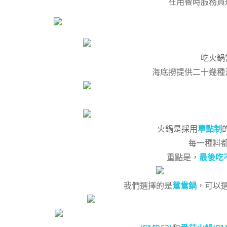
在用餐時服務員
吃火鍋
海底撈提供二十幾種
火鍋是採用
單點制
每一種料
重點是，
最後吃
我們選擇的是
鴛鴦鍋
，可以