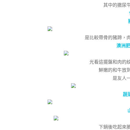
其中的撒尿
是比較帶骨的豬蹄，
澳洲肥
光看這擺盤和肉的
鮮嫩的和牛放
是友人
蔬菜
下鍋後吃起來