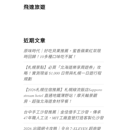
飛達旅遊
近期文章
原味時代｜好吃貝果推薦，蜜香蘋果紅茶限
時回歸！10多種口味吃不膩！
【札幌景點】必買「北海道樂享周遊券」攻
略！實測現省 $1,000 日幣與札幌一日遊行程
規劃
【2026札幌住宿推薦】札幌線流飯店Sapporo
stream hotel 直通地鐵薄野站！摩天輪景觀
房、超強北海道食材早餐！
台中手工沙發推薦｜金佳億手工沙發，傳承
47年職人工法，MIT工廠直營打造客製化沙發
2026 出國網卡攻略｜全台 7-ELEVEN 超商變