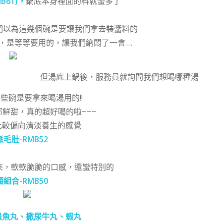
B61)，
鍋底本身裡面的料就蠻多了
們以為這幾個碗是要讓我們拿去裝醬料的
，是等等要用的，讓我們納悶了一會….
上鍋後，服務員就詢問我們想喝哪種湯
些碗是要拿來喝湯用的!!
鮮甜，真的超好喝的啦~~~
比較偏向清淡養生的感覺
毛肚-RMB52
來，軟軟脆脆的口感，還蠻特別的
組合-RMB50
墨魚丸、撒尿牛丸、蝦丸