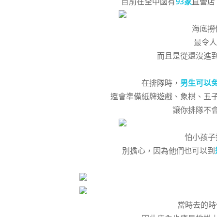
目前在全中國有
93家
直營店
海底撈
最令人
而且是從還沒進
在排隊時，
男生可以
還會準備紙牌遊戲、象棋、五
讓你排隊不
怕小孩子
別擔心，因為他們也可以到
當時去的時