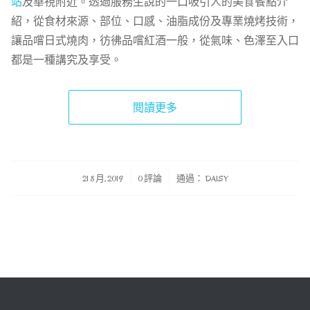
站
及華視附近。透過服務生說的一口吸引人的美食餐點介
紹，從食材來源、部位、口感、油脂成份及專業燒烤技術，
讓品嚐日式燒肉，彷彿品嚐紅酒一般，從氣味、色澤至入口
都是一種講究及享受。
閱讀更多
/
/
21 8 月, 2019
0 評論
通過：
DAISY