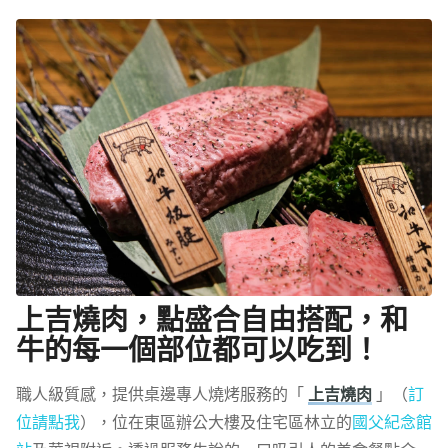
上吉燒肉，點盛合自由搭配，和
牛的每一個部位都可以吃到！
職人級質感，提供桌邊專人燒烤服務的「
上吉燒肉
」（
訂
位請點我
），位在東區辦公大樓及住宅區林立的
國父紀念館