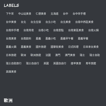
LABELS
下午茶
中山站美食
仁德美食
北海道
台中
台中伴手禮
台中美食
台北
台北住宿
台北小吃
台北美食
台南中西區美食
台南伴手禮
台南宵夜
台南小吃
台南景點
台南東區美食
台南火鍋
台南美食
台南飲料
嘉義
嘉義小吃
嘉義早午餐
嘉義早餐
嘉義火鍋
嘉義美食
國外旅遊
國華街美食
日式料理
日本來台美食
日本旅遊
歐洲
歐洲旅遊
法國
澳門
澳門美食
瑞士
瑞士自助
瑞士自助旅行
瑞士自由行
英國
英國自由行
逢甲美食
青年旅館
高雄美食
歐洲