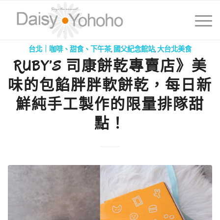
台北｜咖啡、甜食、下午茶
,
國父紀念館站
,
大台北美食
RUBY’S 司康餅乾專賣店》美
味的包餡胖胖軟餅乾，每日新
鮮純手工製作的限量排隊甜
點！