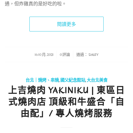
通，但炸雞真的是好吃的啦。
閱讀更多
/
/
16 10 月, 2021
0 評論
通過：
DAISY
台北｜燒烤、串燒
,
國父紀念館站
,
大台北美食
上吉燒肉 YAKINIKU | 東區日
式燒肉店 頂級和牛盛合「自
由配」/ 專人燒烤服務