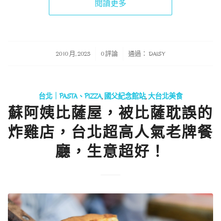
閱讀更多
/
/
20 10 月, 2023
0 評論
通過：
DAISY
台北｜PASTA、PIZZA
,
國父紀念館站
,
大台北美食
蘇阿姨比薩屋，被比薩耽誤的
炸雞店，台北超高人氣老牌餐
廳，生意超好！