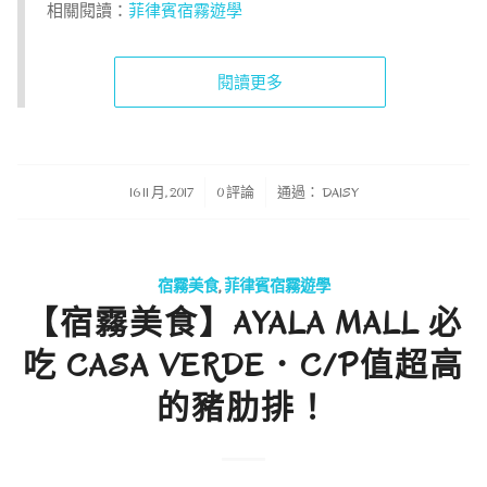
相關閱讀：
菲律賓宿霧遊學
閱讀更多
/
/
16 11 月, 2017
0 評論
通過：
DAISY
宿霧美食
,
菲律賓宿霧遊學
【宿霧美食】AYALA MALL 必
吃 CASA VERDE．C/P值超高
的豬肋排！