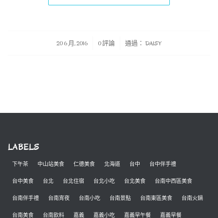
/
/
20 6 月, 2016
0 評論
通過：
DAISY
LABELS
下午茶
中山站美食
仁德美食
北海道
台中
台中伴手禮
台中美食
台北
台北住宿
台北小吃
台北美食
台南中西區美食
台南伴手禮
台南宵夜
台南小吃
台南景點
台南東區美食
台南火鍋
台南美食
台南飲料
嘉義
嘉義小吃
嘉義早午餐
嘉義早餐