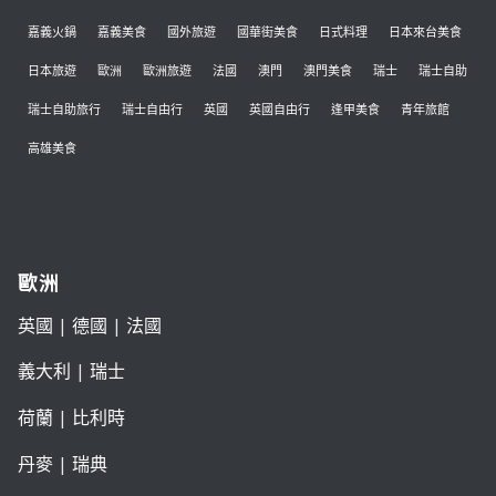
嘉義火鍋
嘉義美食
國外旅遊
國華街美食
日式料理
日本來台美食
日本旅遊
歐洲
歐洲旅遊
法國
澳門
澳門美食
瑞士
瑞士自助
瑞士自助旅行
瑞士自由行
英國
英國自由行
逢甲美食
青年旅館
高雄美食
歐洲
英國
|
德國
|
法國
義大利
|
瑞士
荷蘭
|
比利時
丹麥
|
瑞典