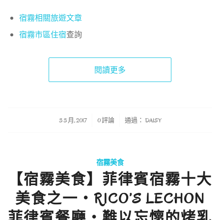
宿霧相關旅遊文章
宿霧市區住宿
查詢
閱讀更多
/
/
3 3 月, 2017
0 評論
通過：
DAISY
宿霧美食
【宿霧美食】菲律賓宿霧十大
美食之一・RICO’S LECHON
菲律賓餐廳・難以忘懷的烤乳