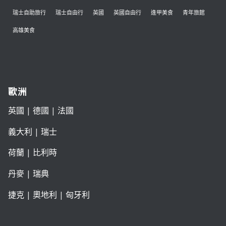
瑞士自助旅行
瑞士自由行
英國
英國自由行
逢甲美食
青年旅館
高雄美食
歐洲
英國
|
德國
|
法國
義大利
|
瑞士
荷蘭
|
比利時
丹麥
|
瑞典
捷克
|
奧地利
|
匈牙利