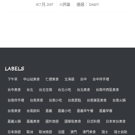
/
/
18 7 月, 2017
0 評論
通過：
DAISY
LABELS
下午茶
中山站美食
仁德美食
北海道
台中
台中伴手禮
台中美食
台北
台北住宿
台北小吃
台北美食
台南中西區美食
台南伴手禮
台南宵夜
台南小吃
台南景點
台南東區美食
台南火鍋
台南美食
台南飲料
嘉義
嘉義小吃
嘉義早午餐
嘉義早餐
嘉義火鍋
嘉義美食
國外旅遊
國華街美食
日式料理
日本來台美食
日本旅遊
歐洲
歐洲旅遊
法國
澳門
澳門美食
瑞士
瑞士自助