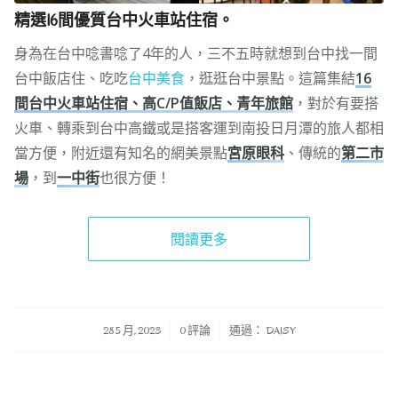
精選16間優質台中火車站住宿。
身為在台中唸書唸了4年的人，三不五時就想到台中找一間
台中飯店住、吃吃
台中美食
，逛逛台中景點。這篇集結
16
間台中火車站住宿、高C/P值飯店、青年旅館
，對於有要搭
火車、轉乘到台中高鐵或是搭客運到南投日月潭的旅人都相
當方便，附近還有知名的網美景點
宮原眼科
、傳統的
第二市
場
，到
一中街
也很方便！
閱讀更多
/
/
28 5 月, 2023
0 評論
通過：
DAISY