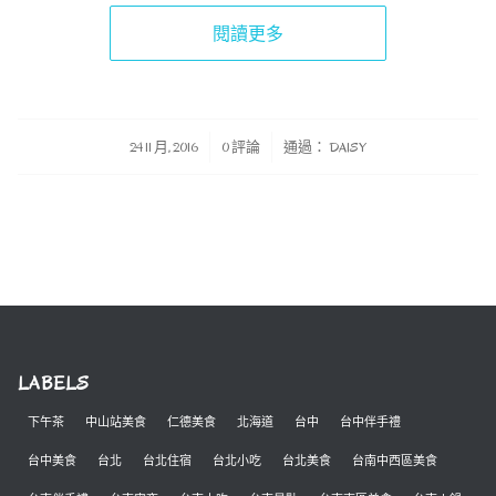
閱讀更多
/
/
24 11 月, 2016
0 評論
通過：
DAISY
LABELS
下午茶
中山站美食
仁德美食
北海道
台中
台中伴手禮
台中美食
台北
台北住宿
台北小吃
台北美食
台南中西區美食