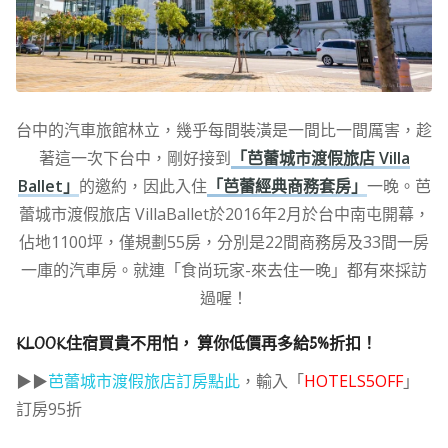
台中的汽車旅館林立，幾乎每間裝潢是一間比一間厲害，趁
著這一次下台中，剛好接到
「芭蕾城市渡假旅店 Villa
Ballet」
的邀約，因此入住
「芭蕾經典商務套房」
一晚。芭
蕾城市渡假旅店 VillaBallet於2016年2月於台中南屯開幕，
佔地1100坪，僅規劃55房，分別是22間商務房及33間一房
一庫的汽車房。就連「食尚玩家-來去住一晚」都有來採訪
過喔！
KLOOK住宿買貴不用怕， 算你低價再多給5%折扣！
▶▶
芭蕾城市渡假旅店訂房點此
，輸入「
HOTELS5OFF
」
訂房95折