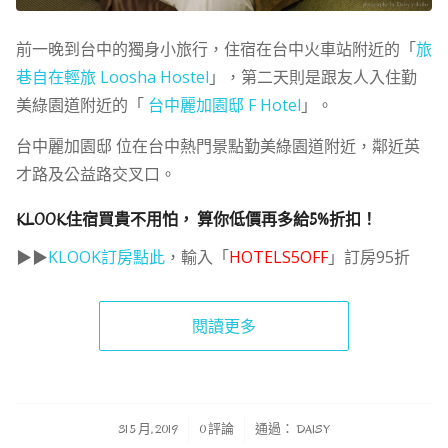
前一晚到台中的獨身小旅行，住宿在台中火車站附近的「
旅
巷自在輕旅 Loosha Hostel
」，第二天則是跟友人入住勤
美綠園道附近的「
台中麗加園邸 F Hotel
」。
台中麗加園邸 位在台中熱門景點勤美綠園道附近，鄰近英
才路及公益路交叉口。
KLOOK住宿買貴不用怕， 算你低價再多給5%折扣！
▶▶
KLOOK訂房點此
，輸入「
HOTELS5OFF
」訂房95折
閱讀更多
/
/
31 5 月, 2019
0 評論
通過：
DAISY