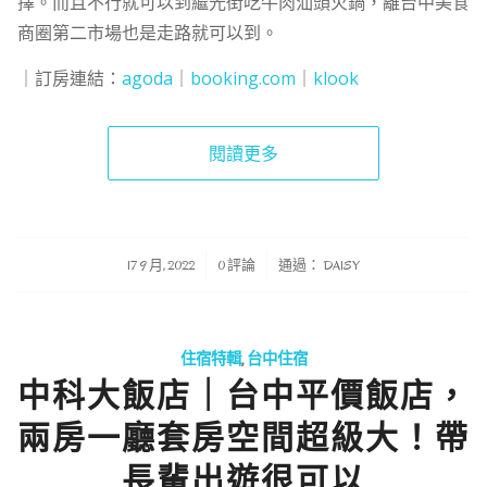
擇。而且不行就可以到繼光街吃牛肉汕頭火鍋，離台中美食
商圈第二市場也是走路就可以到。
｜訂房連結：
agoda
｜
booking.com
｜
klook
閱讀更多
/
/
17 9 月, 2022
0 評論
通過：
DAISY
住宿特輯
,
台中住宿
中科大飯店｜台中平價飯店，
兩房一廳套房空間超級大！帶
長輩出遊很可以