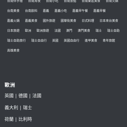
台南伴手禮
台南宵夜
台南小吃
台南景點
台南東區美食
台南火鍋
台南美食
台南飲料
嘉義
嘉義小吃
嘉義早午餐
嘉義早餐
嘉義火鍋
嘉義美食
國外旅遊
國華街美食
日式料理
日本來台美食
日本旅遊
歐洲
歐洲旅遊
法國
澳門
澳門美食
瑞士
瑞士自助
瑞士自助旅行
瑞士自由行
英國
英國自由行
逢甲美食
青年旅館
高雄美食
歐洲
英國
|
德國
|
法國
義大利
|
瑞士
荷蘭
|
比利時