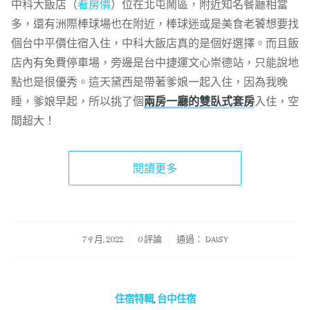
中科大飯店（
看房價
）位在北屯鬧區，附近知名餐廳相當
多，還有洲際棒球場也在附近，棒球迷或是美食老饕想要找
個台中平價住宿入住，中科大飯店真的是個好選擇。而且飯
店內有免費停車場，旁邊是台中捷運文心崇德站，只能說地
點也是很優秀。這天黛西是帶著爹娘一起入住，因為我晚
睡，爹娘早起，所以挑了個
兩房一廳的雙臥式套房
入住，空
間超大！
閱讀更多
/
/
7 9 月, 2022
0 評論
通過：
DAISY
住宿特輯
,
台中住宿