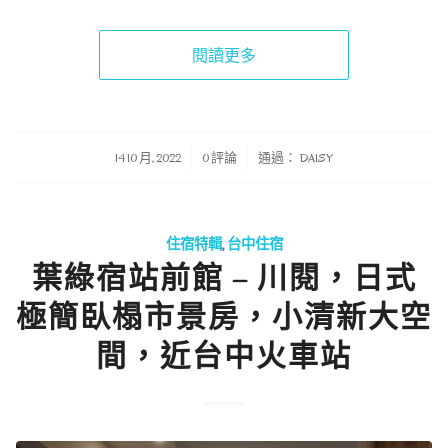
閱讀更多
/
/
14 10 月, 2022
0 評論
通過：
DAISY
住宿特輯
,
台中住宿
葉綠宿站前館 – 川閱，日式
極簡臥榻市景房，小清新大空
間，近台中火車站