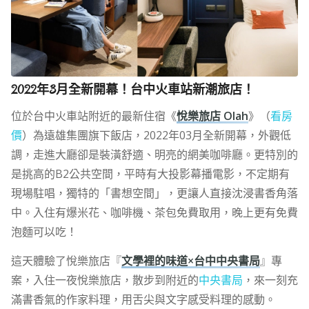
2022年3月全新開幕！台中火車站新潮旅店！
位於台中火車站附近的最新住宿《
悅樂旅店 Olah
》（
看房
價
）為遠雄集團旗下飯店，2022年03月全新開幕，外觀低
調，走進大廳卻是裝潢舒適、明亮的網美咖啡廳。更特別的
是挑高的B2公共空間，平時有大投影幕播電影，不定期有
現場駐唱，獨特的「書想空間」，更讓人直接沈浸書香角落
中。入住有爆米花、咖啡機、茶包免費取用，晚上更有免費
泡麵可以吃！
這天體驗了悅樂旅店『
文學裡的味道×台中中央書局
』專
案，入住一夜悅樂旅店，散步到附近的
中央書局
，來一刻充
滿書香氣的作家料理，用舌尖與文字感受料理的感動。