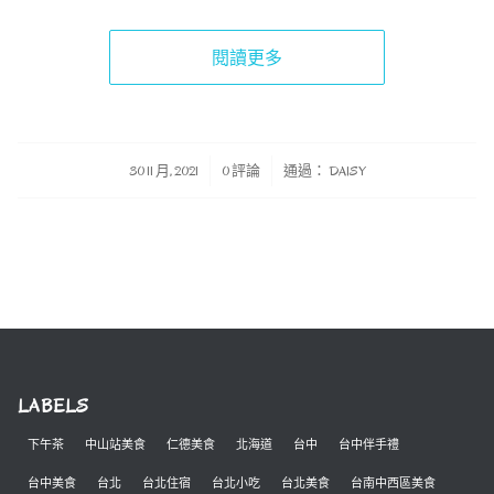
閱讀更多
/
/
30 11 月, 2021
0 評論
通過：
DAISY
LABELS
下午茶
中山站美食
仁德美食
北海道
台中
台中伴手禮
台中美食
台北
台北住宿
台北小吃
台北美食
台南中西區美食