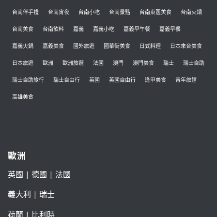
台南伴手禮
台南宵夜
台南小吃
台南景點
台南東區美食
台南火鍋
台南美食
台南飲料
嘉義
嘉義小吃
嘉義早午餐
嘉義早餐
嘉義火鍋
嘉義美食
國外旅遊
國華街美食
日式料理
日本來台美食
日本旅遊
歐洲
歐洲旅遊
法國
澳門
澳門美食
瑞士
瑞士自助
瑞士自助旅行
瑞士自由行
英國
英國自由行
逢甲美食
青年旅館
高雄美食
歐洲
英國
|
德國
|
法國
義大利
|
瑞士
荷蘭
|
比利時