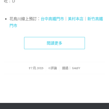
吃：Ｄ
花鳥川線上預訂：
台中高鐵門市
｜
美村本店
｜
新竹高鐵
門市
閱讀更多
/
/
9 7 月, 2023
0 評論
通過：
DAISY