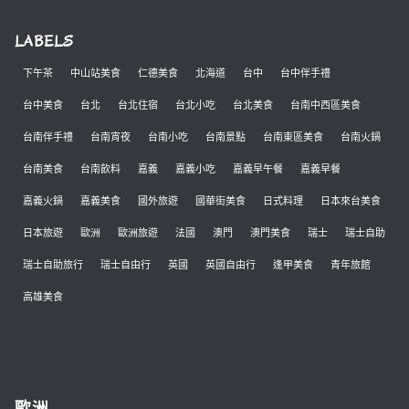
LABELS
下午茶
中山站美食
仁德美食
北海道
台中
台中伴手禮
台中美食
台北
台北住宿
台北小吃
台北美食
台南中西區美食
台南伴手禮
台南宵夜
台南小吃
台南景點
台南東區美食
台南火鍋
台南美食
台南飲料
嘉義
嘉義小吃
嘉義早午餐
嘉義早餐
嘉義火鍋
嘉義美食
國外旅遊
國華街美食
日式料理
日本來台美食
日本旅遊
歐洲
歐洲旅遊
法國
澳門
澳門美食
瑞士
瑞士自助
瑞士自助旅行
瑞士自由行
英國
英國自由行
逢甲美食
青年旅館
高雄美食
歐洲