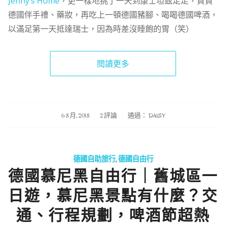
Jenny’s Home
，更一樣地挑了一天到康士坦茲走走，買買
德國伴手禮、藥妝，再吃上一頓德國豬腳、喝喝德國啤酒，
以滿足第一天抵達瑞士，因為時差沒睡飽的胃（笑）
閱讀更多
/
/
6 8 月, 2018
2 評論
通過：
DAISY
德國自助旅行
,
德國自由行
德國慕尼黑自由行｜舊城區一
日遊，慕尼黑景點有什麼？交
通、行程規劃，啤酒節超熱