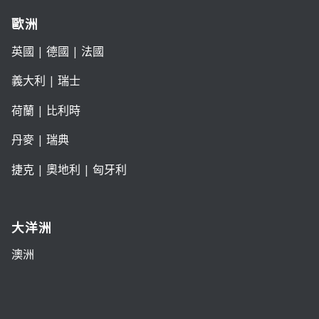
歐洲
英國
|
德國
|
法國
義大利
|
瑞士
荷蘭
|
比利時
丹麥
|
瑞典
捷克
|
奧地利
|
匈牙利
大洋洲
澳洲