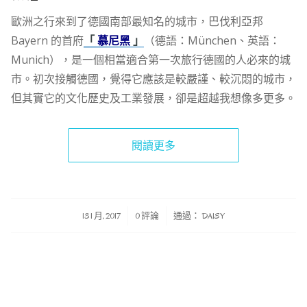
歐洲之行來到了德國南部最知名的城市，巴伐利亞邦
Bayern 的首府
「
慕尼黑
」
（德語：München、英語：
Munich），是一個相當適合第一次旅行德國的人必來的城
市。初次接觸德國，覺得它應該是較嚴謹、較沉悶的城市，
但其實它的文化歷史及工業發展，卻是超越我想像多更多。
閱讀更多
/
/
13 1 月, 2017
0 評論
通過：
DAISY