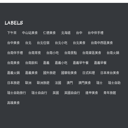
LABELS
下午茶
中山站美食
仁德美食
北海道
台中
台中伴手禮
台中美食
台北
台北住宿
台北小吃
台北美食
台南中西區美食
台南伴手禮
台南宵夜
台南小吃
台南景點
台南東區美食
台南火鍋
台南美食
台南飲料
嘉義
嘉義小吃
嘉義早午餐
嘉義早餐
嘉義火鍋
嘉義美食
國外旅遊
國華街美食
日式料理
日本來台美食
日本旅遊
歐洲
歐洲旅遊
法國
澳門
澳門美食
瑞士
瑞士自助
瑞士自助旅行
瑞士自由行
英國
英國自由行
逢甲美食
青年旅館
高雄美食