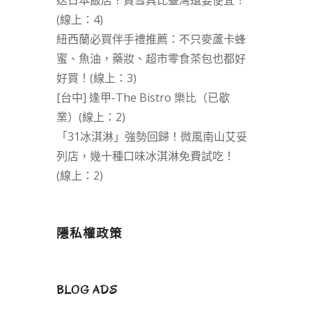
送日本飯店？買雪具比臺灣還要便宜！
(線上：4)
紐西蘭必買伴手禮推薦：不只麥蘆卡蜂
蜜、魚油，藥妝、超市零食茶包也都好
好買！(線上：3)
[台中] 逢甲-The Bistro 樂比（已歇
業）(線上：2)
「31冰淇淋」強勢回歸！微風南山艾妥
列店，幾十種口味冰淇淋免費試吃！
(線上：2)
隱私權政策
BLOG ADS