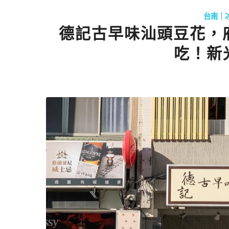
台南｜
德記古早味汕頭豆花，
吃！新