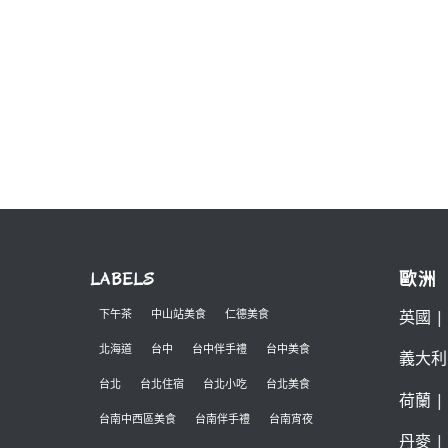
LABELS
歐洲
英國
|
下午茶
中山站美食
仁德美食
北海道
台中
台中伴手禮
台中美食
義大利
台北
台北住宿
台北小吃
台北美食
荷蘭
|
台南中西區美食
台南伴手禮
台南宵夜
丹麥
|