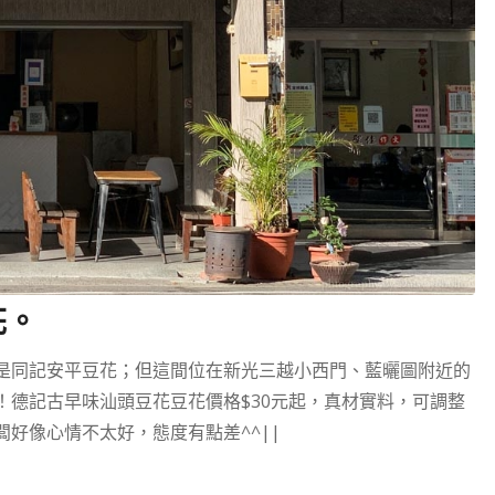
花。
是同記安平豆花；但這間位在新光三越小西門、藍曬圖附近的
！德記古早味汕頭豆花豆花價格$30元起，真材實料，可調整
好像心情不太好，態度有點差^^||