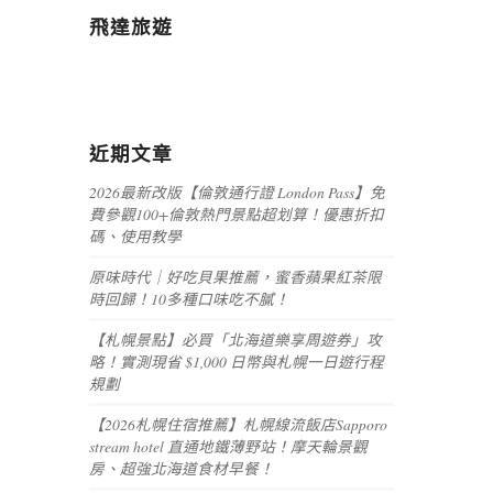
飛達旅遊
近期文章
2026最新改版【倫敦通行證 London Pass】免
費參觀100+倫敦熱門景點超划算！優惠折扣
碼、使用教學
原味時代｜好吃貝果推薦，蜜香蘋果紅茶限
時回歸！10多種口味吃不膩！
【札幌景點】必買「北海道樂享周遊券」攻
略！實測現省 $1,000 日幣與札幌一日遊行程
規劃
【2026札幌住宿推薦】札幌線流飯店Sapporo
stream hotel 直通地鐵薄野站！摩天輪景觀
房、超強北海道食材早餐！