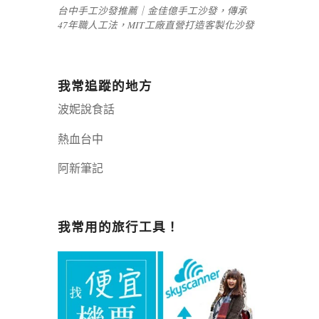
台中手工沙發推薦｜金佳億手工沙發，傳承
47年職人工法，MIT工廠直營打造客製化沙發
我常追蹤的地方
波妮說食話
熱血台中
阿新筆記
嘉義+1 | 嘉義加一
辣個露營
我常用的旅行工具！