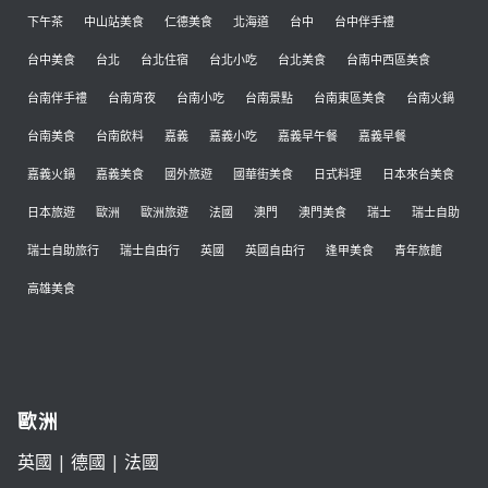
下午茶
中山站美食
仁德美食
北海道
台中
台中伴手禮
台中美食
台北
台北住宿
台北小吃
台北美食
台南中西區美食
台南伴手禮
台南宵夜
台南小吃
台南景點
台南東區美食
台南火鍋
台南美食
台南飲料
嘉義
嘉義小吃
嘉義早午餐
嘉義早餐
嘉義火鍋
嘉義美食
國外旅遊
國華街美食
日式料理
日本來台美食
日本旅遊
歐洲
歐洲旅遊
法國
澳門
澳門美食
瑞士
瑞士自助
瑞士自助旅行
瑞士自由行
英國
英國自由行
逢甲美食
青年旅館
高雄美食
歐洲
英國
|
德國
|
法國