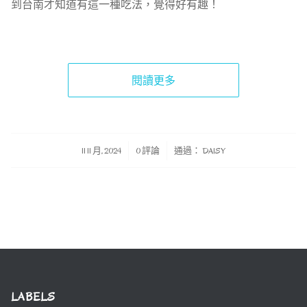
到台南才知道有這一種吃法，覺得好有趣！
閱讀更多
/
/
11 11 月, 2024
0 評論
通過：
DAISY
LABELS