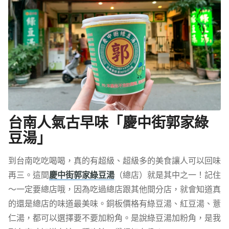
台南人氣古早味「慶中街郭家綠
豆湯」
到台南吃吃喝喝，真的有超級、超級多的美食讓人可以回味
再三。這間
慶中街郭家綠豆湯
（總店）就是其中之一！記住
～一定要總店哦，因為吃過總店跟其他間分店，就會知道真
的還是總店的味道最美味。銅板價格有綠豆湯、紅豆湯、薏
仁湯，都可以選擇要不要加粉角。是說綠豆湯加粉角，是我