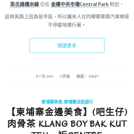
梁氏過橋米線
位在
金邊中央市場Central Park
附近，
這條馬路上因為是市區，所以攜來人往的嘟嘟車跟汽車總是
不停歇地運行著。
閱讀更多
/
/
21 7 月, 2016
0 評論
通過：
DAISY
柬埔寨美食
,
柬埔寨自助旅行
【柬埔寨金邊美食】(吧生仔)
肉骨茶 KLANG BOY BAK KUT