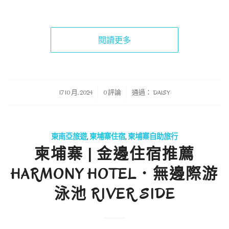
閱讀更多
/
/
17 10 月, 2024
0 評論
通過：
DAISY
東南亞旅遊
,
柬埔寨住宿
,
柬埔寨自助旅行
柬埔寨 | 金邊住宿推薦
HARMONY HOTEL．無邊際游
泳池 RIVER SIDE