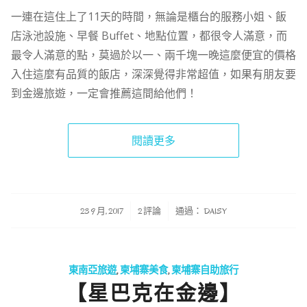
一連在這住上了11天的時間，無論是櫃台的服務小姐、飯
店泳池設施、早餐 Buffet、地點位置，都很令人滿意，而
最令人滿意的點，莫過於以一、兩千塊一晚這麼便宜的價格
入住這麼有品質的飯店，深深覺得非常超值，如果有朋友要
到金邊旅遊，一定會推薦這間給他們！
閱讀更多
/
/
23 9 月, 2017
2 評論
通過：
DAISY
東南亞旅遊
,
柬埔寨美食
,
柬埔寨自助旅行
【星巴克在金邊】