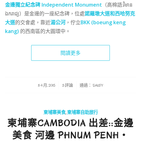
金邊獨立紀念碑 Independent Monument
（高棉語:វិមាន
ឯករាជ្យ）是金邊的一座紀念碑，位處
諾羅墩大道和西哈努克
大道
的交會處，靠近
湄公河
，佇立
BKK (boeung keng
kang)
的西南區的大圓環中。
閱讀更多
/
/
8 4 月, 2015
3 評論
通過：
DAISY
柬埔寨美食
,
柬埔寨自助旅行
柬埔寨CAMBODIA 出差::金邊
美食 河邊 PHNUM PENH‧