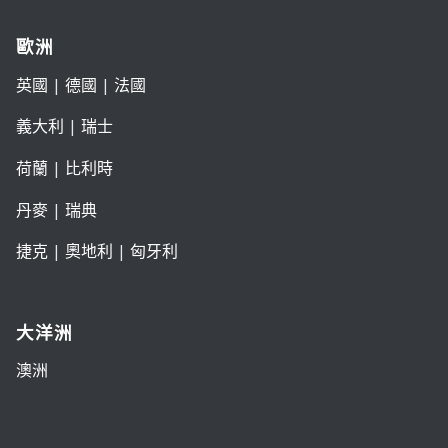
歐洲
英國
|
德國
|
法國
義大利
|
瑞士
荷蘭
|
比利時
丹麥
|
瑞典
捷克
|
奧地利
|
匈牙利
大洋洲
澳洲