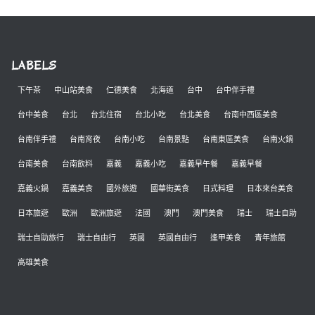
LABELS
下午茶
中山站美食
仁德美食
北海道
台中
台中伴手禮
台中美食
台北
台北住宿
台北小吃
台北美食
台南中西區美食
台南伴手禮
台南宵夜
台南小吃
台南景點
台南東區美食
台南火鍋
台南美食
台南飲料
嘉義
嘉義小吃
嘉義早午餐
嘉義早餐
嘉義火鍋
嘉義美食
國外旅遊
國華街美食
日式料理
日本來台美食
日本旅遊
歐洲
歐洲旅遊
法國
澳門
澳門美食
瑞士
瑞士自助
瑞士自助旅行
瑞士自由行
英國
英國自由行
逢甲美食
青年旅館
高雄美食