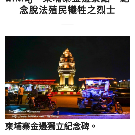
念脫法殖民犧牲之烈士
柬埔寨金邊獨立紀念碑。