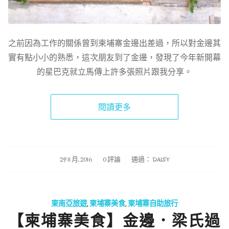
之前因為工作的關係曾到柬埔寨金邊出差過，所以對金邊其
實有點小小的熟悉，這次朋友到了金邊，發現了今年新開幕
的星巴克就立馬傳上許多張照片跟我分享。
閱讀更多
/
/
29 11 月, 2016
0 評論
通過：
DAISY
東南亞旅遊
,
柬埔寨美食
,
柬埔寨自助旅行
【柬埔寨美食】金邊．梁氏過