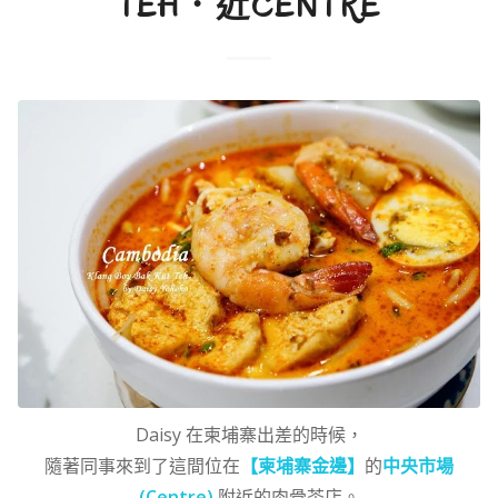
TEH．近CENTRE
Daisy 在柬埔寨出差的時候，
隨著同事來到了這間位在
【
柬埔寨金邊】
的
中央市場
(Centre)
附近的肉骨茶店。