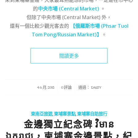
來到柬埔寨金邊，大家最耳熟能想的市場，一定是在市中心
的
中央市場 (Central Market)
。
但除了中央市場 (Central Market) 外，
還有一個比較少觀光客去的
【俄羅斯市場 (Phsar Tuol
Tom Pong/Russian Market)】
。
閱讀更多
/
/
4 6 月, 2015
0 評論
通過：
DAISY
東南亞旅遊
,
柬埔寨景點
,
柬埔寨自助旅行
金邊獨立紀念碑 វិមាន
ឯករាជ្យ，柬埔寨金邊景點，紀