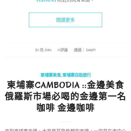
閱讀更多
/
/
21 1 月, 2016
0 評論
通過：
DAISY
柬埔寨美食
,
柬埔寨自助旅行
柬埔寨CAMBODIA ::金邊美食
俄羅斯市場必喝的金邊第一名
咖啡 金邊咖啡