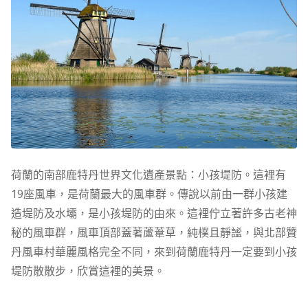
荷蘭的南部鹿特丹世界文化遺產景點：小孩堤防。這裡有
19座風車，是荷蘭最大的風車群。傳說以前由一群小孩建
造堤防及水壩，是小孩堤防的由來。這裡佇立著許多古老神
秘的風車群，風車頂部蓋著蘆葦草，純樸且靜謐，與北部贊
丹風車村華麗風格完全不同，來到荷蘭鹿特丹一定要到小孩
堤防散散步，欣賞這裡的美景。