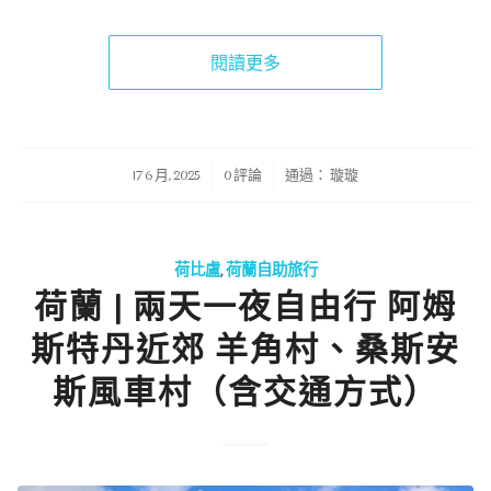
閱讀更多
/
/
17 6 月, 2025
0 評論
通過：
璇璇
荷比盧
,
荷蘭自助旅行
荷蘭 | 兩天一夜自由行 阿姆
斯特丹近郊 羊角村、桑斯安
斯風車村（含交通方式）