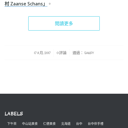
村 Zaanse Schans」
。
閱讀更多
/
/
17 8 月, 2017
0 評論
通過：
DAISY
LABELS
下午茶
中山站美食
仁德美食
北海道
台中
台中伴手禮