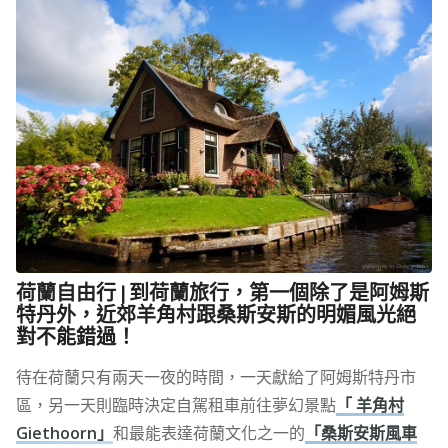
荷蘭自由行 | 到荷蘭旅行，第一個除了是阿姆斯
特丹外，近郊羊角村跟桑斯安斯的明媚風光絕
對不能錯過！
待在荷蘭只有兩天一夜的時間，一天獻給了阿姆斯特丹市
區，另一天則臨時決定自駕租車前往夢幻景點
「 羊角村
Giethoorn」
和最能表達荷蘭文化之一的
「桑斯安斯風車