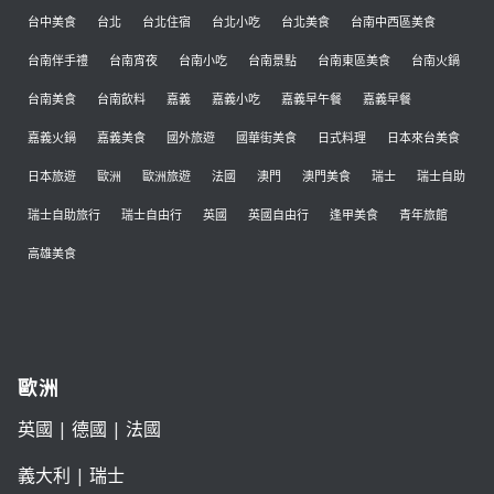
台中美食
台北
台北住宿
台北小吃
台北美食
台南中西區美食
台南伴手禮
台南宵夜
台南小吃
台南景點
台南東區美食
台南火鍋
台南美食
台南飲料
嘉義
嘉義小吃
嘉義早午餐
嘉義早餐
嘉義火鍋
嘉義美食
國外旅遊
國華街美食
日式料理
日本來台美食
日本旅遊
歐洲
歐洲旅遊
法國
澳門
澳門美食
瑞士
瑞士自助
瑞士自助旅行
瑞士自由行
英國
英國自由行
逢甲美食
青年旅館
高雄美食
歐洲
英國
|
德國
|
法國
義大利
|
瑞士