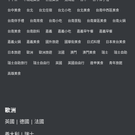
台中美食
台北
台北住宿
台北小吃
台北美食
台南中西區美食
台南伴手禮
台南宵夜
台南小吃
台南景點
台南東區美食
台南火鍋
台南美食
台南飲料
嘉義
嘉義小吃
嘉義早午餐
嘉義早餐
嘉義火鍋
嘉義美食
國外旅遊
國華街美食
日式料理
日本來台美食
日本旅遊
歐洲
歐洲旅遊
法國
澳門
澳門美食
瑞士
瑞士自助
瑞士自助旅行
瑞士自由行
英國
英國自由行
逢甲美食
青年旅館
高雄美食
歐洲
英國
|
德國
|
法國
義大利
|
瑞士