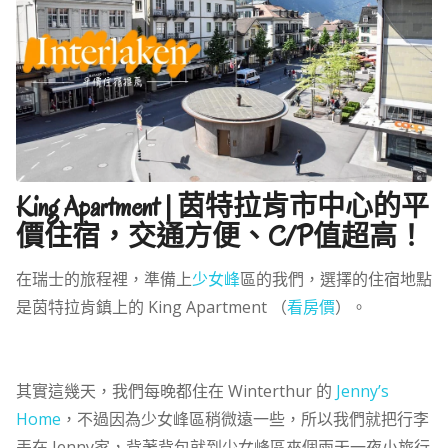
King Apartment | 茵特拉肯市中心的平
價住宿，交通方便、C/P值超高！
在瑞士的旅程裡，準備上
少女峰
區的我們，選擇的住宿地點
是茵特拉肯鎮上的 King Apartment （
看房價
）。
其實這幾天，我們每晚都住在 Winterthur 的
Jenny’s
Home
，不過因為少女峰區稍微遠一些，所以我們就把行李
丟在 Jenny家，背著背包就到少女峰區來個兩天一夜小旅行