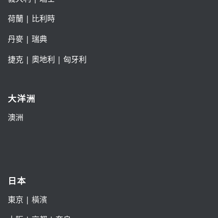
荷蘭
|
比利時
丹麥
|
瑞典
捷克
|
奧地利
|
匈牙利
大洋洲
澳洲
日本
東京
| 橫濱