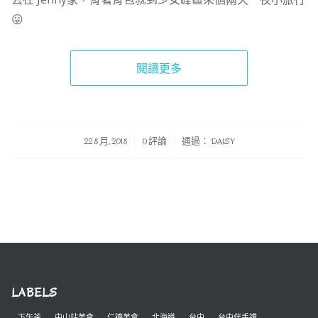
😛
閱讀更多
/
/
22 8 月, 2018
0 評論
通過：
DAISY
LABELS
下午茶
中山站美食
仁德美食
北海道
台中
台中伴手禮