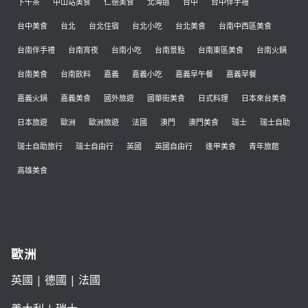
下午茶
中山站美食
仁德美食
北海道
台中
台中伴手禮
台中美食
台北
台北住宿
台北小吃
台北美食
台南中西區美食
台南伴手禮
台南宵夜
台南小吃
台南景點
台南東區美食
台南火鍋
台南美食
台南飲料
嘉義
嘉義小吃
嘉義早午餐
嘉義早餐
嘉義火鍋
嘉義美食
國外旅遊
國華街美食
日式料理
日本來台美食
日本旅遊
歐洲
歐洲旅遊
法國
澳門
澳門美食
瑞士
瑞士自助
瑞士自助旅行
瑞士自由行
英國
英國自由行
逢甲美食
青年旅館
高雄美食
歐洲
英國
|
德國
|
法國