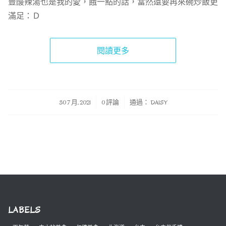
豐酸辣湯也是我的愛，餓一點的話，當然還要再來碗炒飯更
滿足：Ｄ
閱讀更多
/
/
30 7 月, 2021
0 評論
通過：
DAISY
LABELS