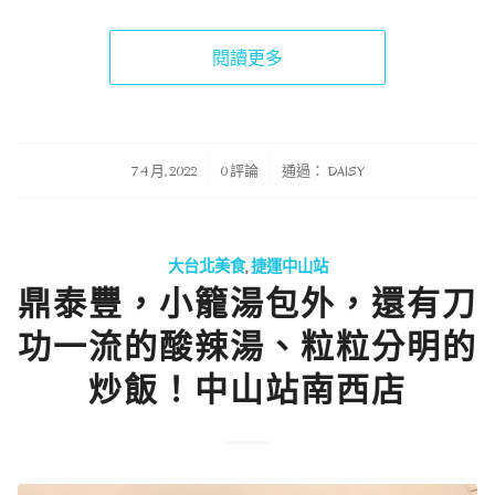
閱讀更多
/
/
7 4 月, 2022
0 評論
通過：
DAISY
大台北美食
,
捷運中山站
鼎泰豐，小籠湯包外，還有刀
功一流的酸辣湯、粒粒分明的
炒飯！中山站南西店