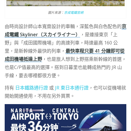
圖片來源：
京成電鐵官網
由時尚設計師山本寬齋設計的車輛，深藍色與白色配色的
京
成電鐵 Skyliner（スカイライナー）
，是連接東京「上
野」與「成田國際機場」的高速列車，時速最高 160 公
里，是新幹線外最快的列車，
最快車程只要 41 分鐘即可從
成田機場抵達上野
，也是旅人想到上野搭乘新幹線的首選，
也是C/P值最高的選擇。搭到日暮里也能轉成熱門的 JR 山
手線，要去哪裡都很方便。
持有
日本鐵路通行證
或
JR 東日本通行證
，也可以從機場就
開始開通使用，不用在另外買票。