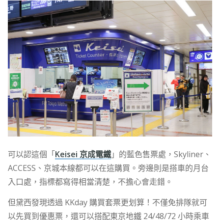
可以認這個「
Keisei 京成電鐵
」的藍色售票處，Skyliner、
ACCESS、京城本線都可以在這購買。旁邊則是搭車的月台
入口處，指標都寫得相當清楚，不擔心會走錯。
但黛西發現透過 KKday 購買套票更划算！不僅免排隊就可
以先買到優惠票，還可以搭配東京地鐵 24/48/72 小時乘車