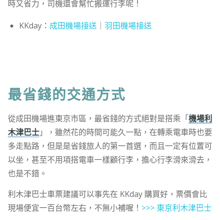
時又省力，司機還會幫忙搬運行李呢！
KKday：
成田機場接送
｜
羽田機場接送
最省錢的交通方式
從成田機場進東京市區，最省錢的方式絕對是搭乘「
機場利
木津巴士
」，雖然花的時間可能久一點，在轉乘電車時也要
多走點路，但是是省錢旅人的第一首選，而且一定有位置可
以坐，甚至不用項搭電車一樣顧行李，擔心行李滑來滑去，
也是不錯。
利木津巴士車票建議可以事先在 KKday 購買好，票價會比
現場便宜一百台幣左右，不無小補喔！
>>> 東京利木津巴士