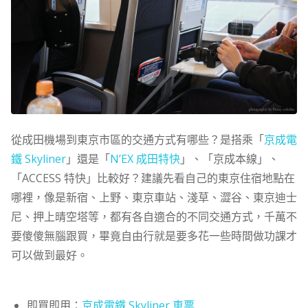
從成田機場到東京市區的交通方式有哪些？是搭乘「
京成電
鐵 Skyliner
」還是「
N’EX 成田特快
」、「京成本線」、
「ACCESS 特快」比較好？建議先看自己的東京住宿地點在
哪裡，像是新宿、上野、東京車站、淺草、澀谷、東京迪士
尼、押上晴空塔等，都有各自適合的不同交通方式，千萬不
要傻傻無腦跟買，畢竟自由行就是要多花一些時間做功課才
可以做到最好。
即買即用：
京成電鐵 Skyliner 車票