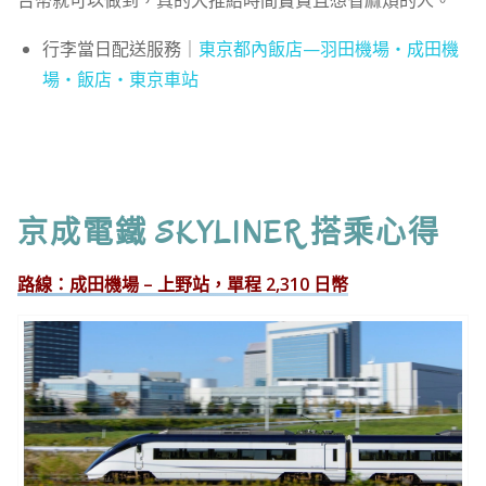
行李當日配送服務｜
東京都內飯店—羽田機場・成田機
場・飯店・東京車站
京成電鐵 SKYLINER 搭乘心得
路線：成田機場 – 上野站，單程 2,310 日幣