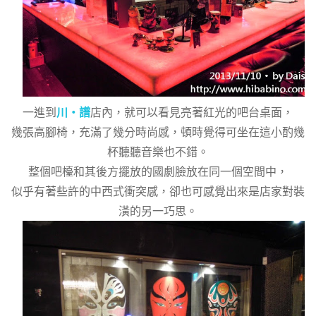
一進到
川‧譜
店內，就可以看見亮著紅光的吧台桌面，
幾張高腳椅，充滿了幾分時尚感，頓時覺得可坐在這小酌幾
杯聽聽音樂也不錯。
整個吧檯和其後方擺放的國劇臉放在同一個空間中，
似乎有著些許的中西式衝突感，卻也可感覺出來是店家對裝
潢的另一巧思。