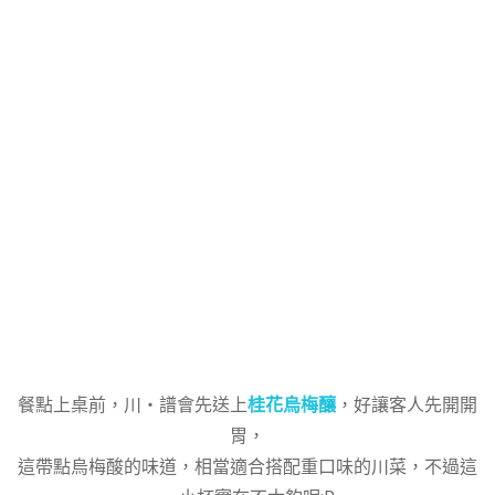
餐點上桌前，川‧譜會先送上
桂花烏梅釀
，好讓客人先開開
胃，
這帶點烏梅酸的味道，相當適合搭配重口味的川菜，不過這