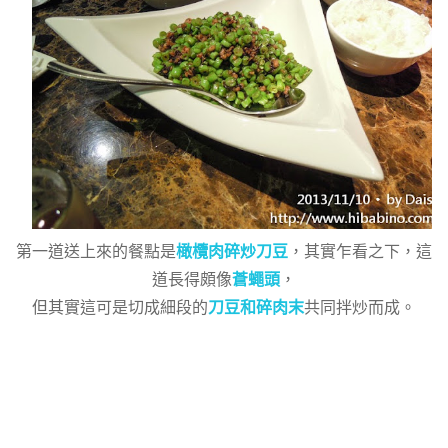
第一道送上來的餐點是
橄欖肉碎炒刀豆
，其實乍看之下，這
道長得頗像
蒼蠅頭
，
但其實這可是切成細段的
刀豆和碎肉末
共同拌炒而成。