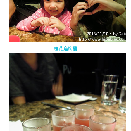
桂花烏梅釀