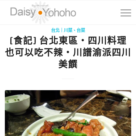
台北｜川菜、台菜
[食記] 台北東區‧四川料理
也可以吃不辣‧川譜渝派四川
美饌