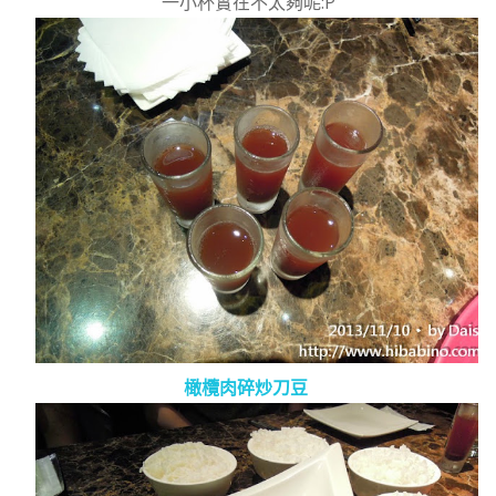
一小杯實在不太夠呢:P
橄欖肉碎炒刀豆