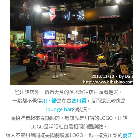
從川譜店外，透過大片的落地窗往店裡頭看進去，
一點都不覺得
川‧譜
是在賣
四川菜
，反而還比較像是
lounge bar
的裝潢。
而招牌看起來最顯眼的，應該就是川譜的LOGO，川譜
LOGO是半張紅白黑相間的國劇臉，
讓人不禁想到同樣是國劇臉當LOGO，也一樣賣川菜的
俏江