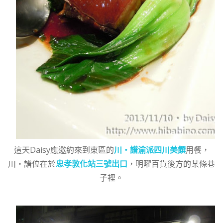
這天Daisy應邀約來到東區的
川‧譜渝派四川美饌
用餐，
川‧譜位在於
忠孝敦化站三號出口
，明曜百貨後方的某條巷
子裡。