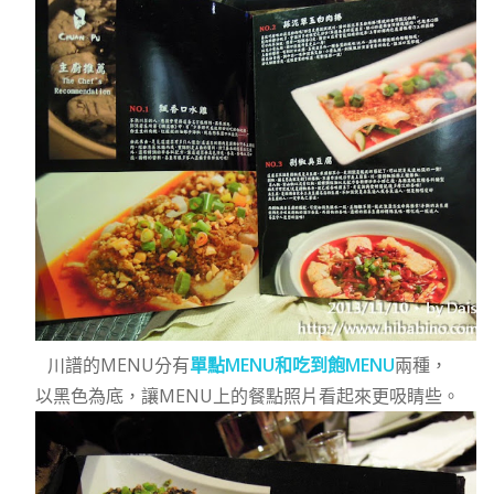
川譜的MENU分有
單點MENU和吃到飽MENU
兩種，
以黑色為底，讓MENU上的餐點照片看起來更吸睛些。