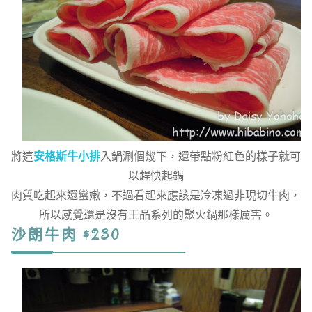
將這
安格斯牛小排
入鍋涮個幾下，還帶點粉紅色的樣子就可
以趕快起鍋
肉質吃起來還蠻嫩，不過看起來應該是冷凍過非現切牛肉，
所以感覺還是沒有王品系列的聚火鍋那樣厲害。
沙朗牛肉 $230