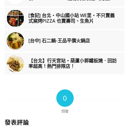
[食記] 台北‧中山國小站 WE里‧不只賣義
式窯烤PIZZA 也賣壽司、生魚片
[台中] 石二鍋-王品平價火鍋店
【台北】行天宮站・葫蘆小郭鐵板燒．回訪
率超高！熱門排隊店！
0
回復
發表評論