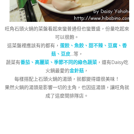
旺角石頭火鍋的菜盤看起來蠻普通但也蠻豐盛，份量吃起來
可以很飽。
這菜盤裡應該有的都有，
蛋餃、魚餃、甜不辣、豆腐、香
菇、豆皮
…等，
蔬菜有
番茄、高麗菜、季節不同的綠色蔬菜
，還有Daisy吃
火鍋最愛的
金針菇
，
每樣搭配上石頭火鍋的湯頭，就都變得還很美味！
果然火鍋的湯頭是影響一切的主角，也因這湯頭，讓旺角就
成了這麼間排隊店。