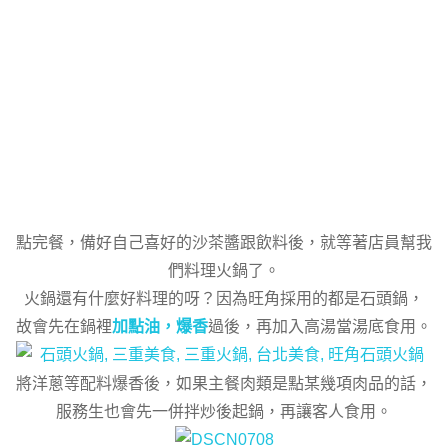
點完餐，備好自己喜好的沙茶醬跟飲料後，就等著店員幫我
們料理火鍋了。
火鍋還有什麼好料理的呀？因為旺角採用的都是石頭鍋，
故會先在鍋裡
加點油，爆香
過後，再加入高湯當湯底食用。
將洋蔥等配料爆香後，如果主餐肉類是點某幾項肉品的話，
服務生也會先一併拌炒後起鍋，再讓客人食用。