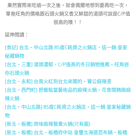
果然實際來吃過一次之後，就會偶爾地想到要再吃一次，
畢竟旺角的價格跟石頭火鍋又香又鮮甜的湯頭可說是C/P值
很高的噢！！
延伸閱讀：
[食記] 台北‧中山北路 85度C耗資之火鍋店‧這一鍋 皇家
秘藏鍋物
[台北‧三重] 湯頭濃郁、C/P值高的冬日鍋物推薦‧旺角迷
你石頭火鍋
[台北‧永和] 台南火紅到台北來開的‧饕公麻辣燙
[台北‧西門町] 把餐點當藝術品的麻辣火鍋‧花食間精緻麻
辣火鍋
[台北‧中山北路] 85度C耗資之火鍋店‧這一鍋 皇家秘藏鍋
物
[新北‧板橋] 齊味麻辣鴛鴦火鍋(只有圖)
[新北‧板橋] 台北‧板橋府中站 皇璽北海道昆布鍋‧板橋