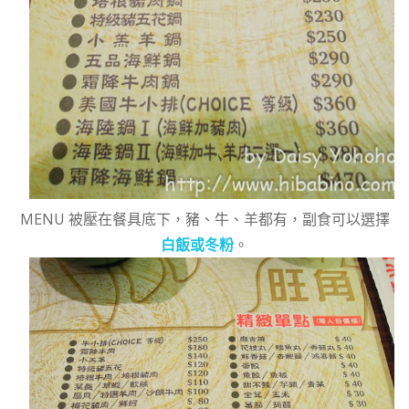
MENU 被壓在餐具底下，豬、牛、羊都有，副食可以選擇
白飯或冬粉
。