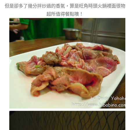
但是卻多了幾分拌炒過的香氣，算是旺角時頭火鍋裡面很物
超所值得餐點噢！