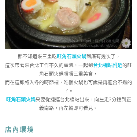
都不知道來三重吃
旺角石頭火鍋
到底有幾次了，
這次帶著來台北工作不久的盧凱，一起到
台北橋站附近
的旺
角石頭火鍋嚐嚐三重美食，
而在這即將入冬的時節裡，吃個火鍋也可說是再適合不過的
了。
旺角石頭火鍋
只要從捷運台北橋站出來，向左走3分鐘到正
義南路，再左轉即可看見。
店內環境