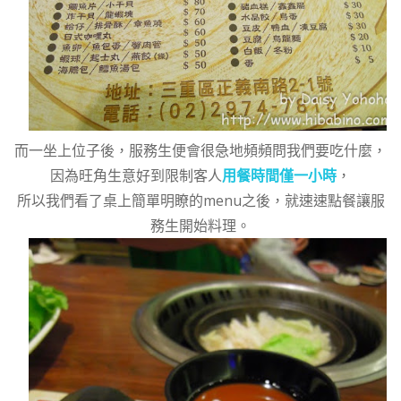
而一坐上位子後，服務生便會很急地頻頻問我們要吃什麼，
因為旺角生意好到限制客人
用餐時間僅一小時
，
所以我們看了桌上簡單明瞭的menu之後，就速速點餐讓服
務生開始料理。