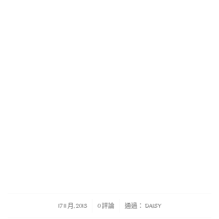
/
/
17 11 月, 2013
0 評論
通過：
DAISY