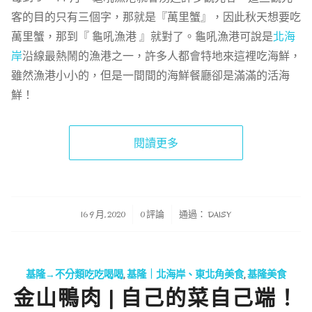
客的目的只有三個字，那就是『萬里蟹』，因此秋天想要吃
萬里蟹，那到『 龜吼漁港 』就對了。龜吼漁港可說是
北海
岸
沿線最熱鬧的漁港之一，許多人都會特地來這裡吃海鮮，
雖然漁港小小的，但是一間間的海鮮餐廳卻是滿滿的活海
鮮！
閱讀更多
/
/
16 9 月, 2020
0 評論
通過：
DAISY
基隆→不分類吃吃喝喝
,
基隆｜北海岸、東北角美食
,
基隆美食
金山鴨肉 | 自己的菜自己端！