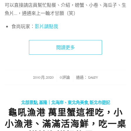
可以直接請店員幫忙點餐、介紹，螃蟹、小卷、海瓜子、生
魚片…，通通來上一輪才甘願（笑）
食尚玩家：
影片請點我
閱讀更多
/
/
20 10 月, 2020
0 評論
通過：
DAISY
北部景點
,
基隆｜北海岸、東北角美食
,
新北市遊記
龜吼漁港 萬里蟹這裡吃，小
小漁港、滿滿活海鮮，吃一桌