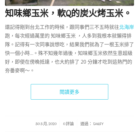
知味鄉玉米，軟Q的炭火烤玉米。
還記得剛到台北工作的時候，跟同事們三不五時就往
北海岸
跑，每次經過萬里的 知味鄉玉米 ，人多到我根本就懶得排
隊。記得有一次同事說想吃，結果我們就為了一根玉米排了
快一個小時…。殊不知幾年過後，知味鄉玉米依然生意超級
好，即使在傍晚抵達，也大約排了 20 分鐘才吃到這熱門的
夯番麥啊～。
閱讀更多
/
/
30 3 月, 2020
0 評論
通過：
DAISY