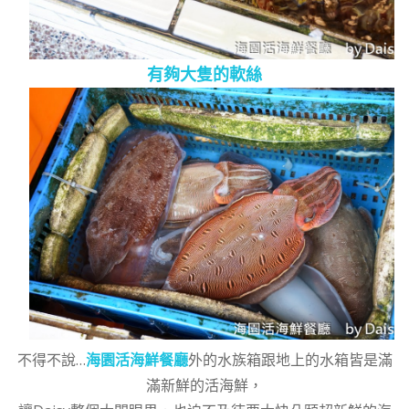
有夠大隻的軟絲
不得不說…
海園活海鮮餐廳
外的水族箱跟地上的水箱皆是滿
滿新鮮的活海鮮，