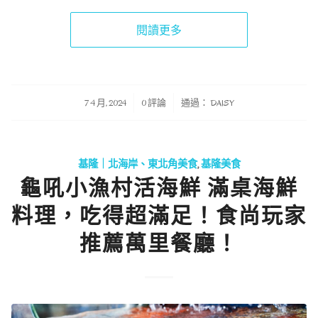
閱讀更多
/
/
7 4 月, 2024
0 評論
通過：
DAISY
基隆｜北海岸、東北角美食
,
基隆美食
龜吼小漁村活海鮮 滿桌海鮮
料理，吃得超滿足！食尚玩家
推薦萬里餐廳！