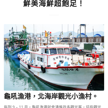
鮮美海鮮超飽足！
龜吼漁港，北海岸觀光小漁村。
每到 9 – 11 月，龜吼漁港就會湧進許多觀光客，這些觀光