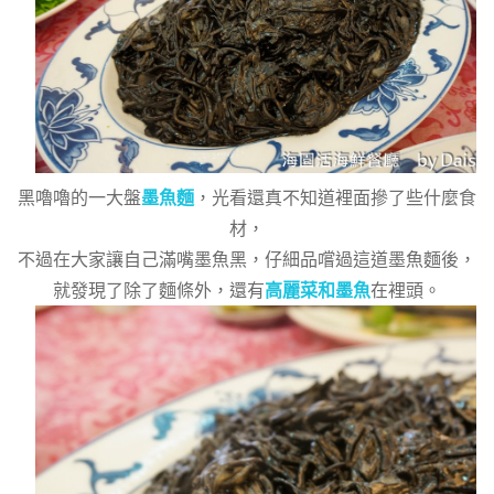
黑嚕嚕的一大盤
墨魚麵
，光看還真不知道裡面摻了些什麼食
材，
不過在大家讓自己滿嘴墨魚黑，仔細品嚐過這道墨魚麵後，
就發現了除了麵條外，還有
高麗菜和墨魚
在裡頭。