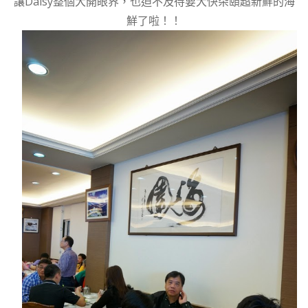
讓Daisy整個大開眼界，也迫不及待要大快朵頤超新鮮的海
鮮了啦！！