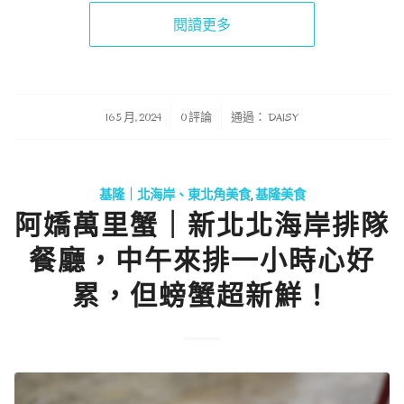
閱讀更多
/
/
16 5 月, 2024
0 評論
通過：
DAISY
基隆｜北海岸、東北角美食
,
基隆美食
阿嬌萬里蟹｜新北北海岸排隊
餐廳，中午來排一小時心好
累，但螃蟹超新鮮！