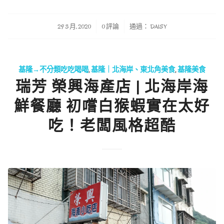
/
/
29 3 月, 2020
0 評論
通過：
DAISY
基隆→不分類吃吃喝喝
,
基隆｜北海岸、東北角美食
,
基隆美食
瑞芳 榮興海產店 | 北海岸海
鮮餐廳 初嚐白猴蝦實在太好
吃！老闆風格超酷