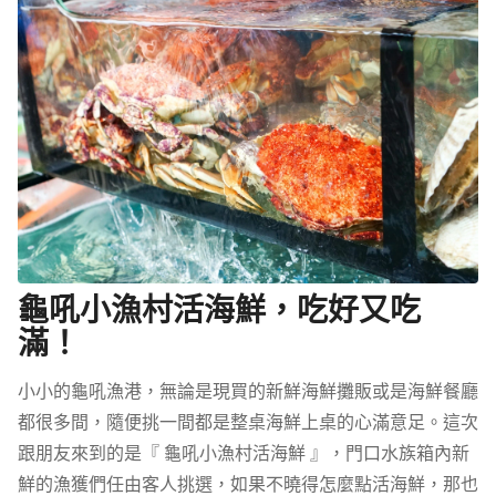
龜吼小漁村活海鮮，吃好又吃
滿！
小小的龜吼漁港，無論是現買的新鮮海鮮攤販或是海鮮餐廳
都很多間，隨便挑一間都是整桌海鮮上桌的心滿意足。這次
跟朋友來到的是『 龜吼小漁村活海鮮 』，門口水族箱內新
鮮的漁獲們任由客人挑選，如果不曉得怎麼點活海鮮，那也