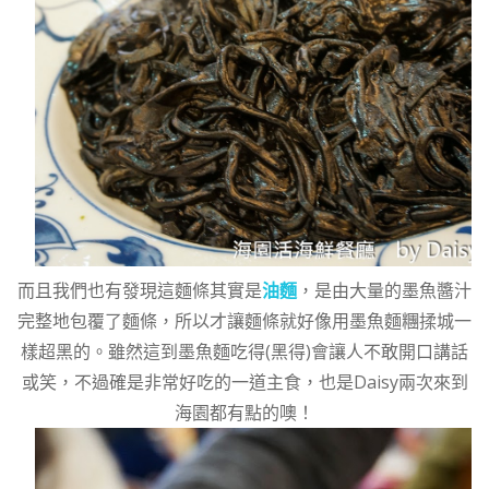
而且我們也有發現這麵條其實是
油麵
，是由大量的墨魚醬汁
完整地包覆了麵條，所以才讓麵條就好像用墨魚麵糰揉城一
樣超黑的。雖然這到墨魚麵吃得(黑得)會讓人不敢開口講話
或笑，不過確是非常好吃的一道主食，也是Daisy兩次來到
海園都有點的噢！