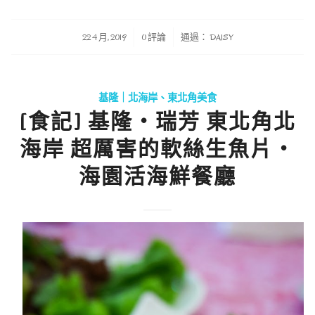
/
/
22 4 月, 2019
0 評論
通過：
DAISY
基隆｜北海岸、東北角美食
[食記] 基隆‧瑞芳 東北角北
海岸 超厲害的軟絲生魚片‧
海園活海鮮餐廳