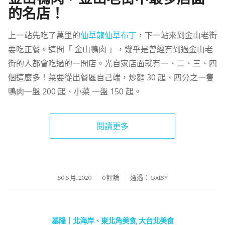
的名店！
上一站先吃了萬里的
仙草龍仙草布丁
，下一站來到金山老街
要吃正餐。這間「 金山鴨肉 」，幾乎是曾經有到過金山老
街的人都會吃過的一間店。光自家店面就有一、二、三、四
個這麼多！菜要從出餐區自己端，炒麵 30 起、四分之一隻
鴨肉一盤 200 起、小菜 一盤 150 起。
閱讀更多
/
/
30 3 月, 2020
0 評論
通過：
DAISY
基隆｜北海岸、東北角美食
,
大台北美食