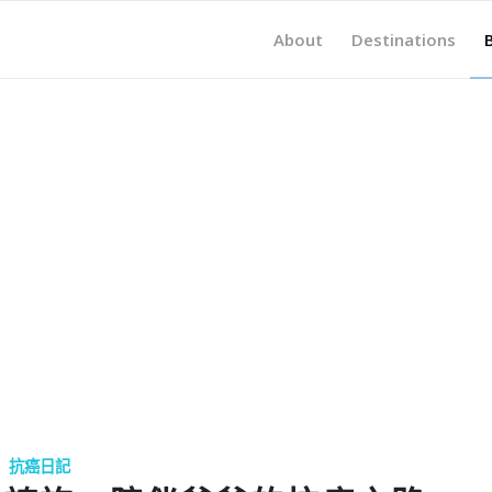
About
Destinations
抗癌日記