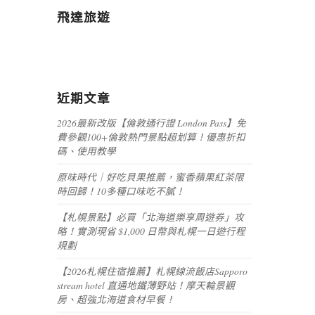
飛達旅遊
近期文章
2026最新改版【倫敦通行證 London Pass】免
費參觀100+倫敦熱門景點超划算！優惠折扣
碼、使用教學
原味時代｜好吃貝果推薦，蜜香蘋果紅茶限
時回歸！10多種口味吃不膩！
【札幌景點】必買「北海道樂享周遊券」攻
略！實測現省 $1,000 日幣與札幌一日遊行程
規劃
【2026札幌住宿推薦】札幌線流飯店Sapporo
stream hotel 直通地鐵薄野站！摩天輪景觀
房、超強北海道食材早餐！