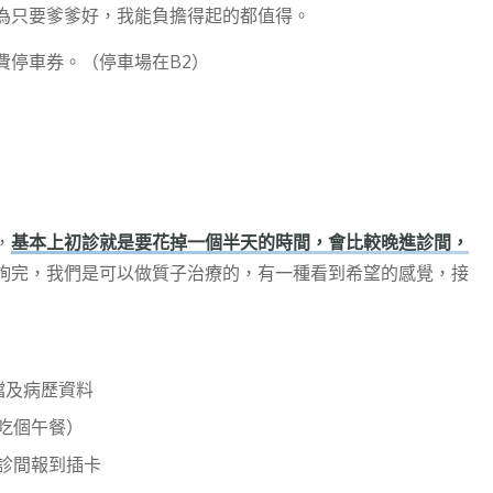
為只要爹爹好，我能負擔得起的都值得。
費停車券。（停車場在B2）
，
基本上初診就是要花掉一個半天的時間，會比較晚進診間，
詢完，我們是可以做質子治療的，有一種看到希望的感覺，接
像檔及病歷資料
便吃個午餐）
至診間報到插卡