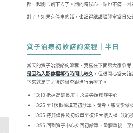
都一起刷卡刷下去了。刷的時候心一點也不痛，因
對了！如果有停車的話，也記得跟護理師拿當日免
質子治療初診諮詢流程｜半日
當天的質子治療諮詢流程，我寫在下面讓大家參考
是因為入影像檔等待時間比較久
，但很開心當天諮
下來就是等之後的檢查跟進行治療了。
13:10 抵達高雄長庚｜永慶尖端癌症中心
13:25 至1樓櫃檯填寫初診單、問券，繳交影
13:35 持雙證件及初診單至復建大樓入檔（順
13:55 回到質子中心交回初診單、量體重後，
北歐風居家收納推薦｜
Ligfe。立格扉角落收納