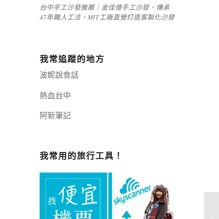
台中手工沙發推薦｜金佳億手工沙發，傳承
47年職人工法，MIT工廠直營打造客製化沙發
我常追蹤的地方
波妮說食話
熱血台中
阿新筆記
嘉義+1 | 嘉義加一
辣個露營
我常用的旅行工具！