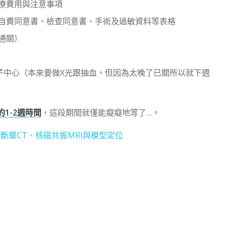
治療費用與注意事項
書、自費同意書、檢查同意書、手術及過敏資料等表格
速通關）
離開質子中心（本來要做X光跟抽血，但因為太晚了已關所以就下週
1-2週時間
，這段期間就僅能癡癡地等了…。
斷層CT、核磁共振MRI與模型定位