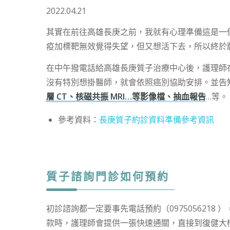
2022.04.21
其實在前往高雄長庚之前，我就有心理準備這是一
疫加標靶無效覺得失望，但又想活下去，所以終於
在中午撥電話給高雄長庚質子治療中心後，護理師
沒有特別想掛醫師，就會依照癌別協助安排。並告
層 CT、核磁共振 MRI…等影像檔、抽血報告
…等。
參考資料：
長庚質子約診資料準備參考資訊
質子諮詢門診如何預約
初診諮詢都一定要事先電話預約（0975056218 ）
款時，護理師會提供一張快速通關，直接到復健大