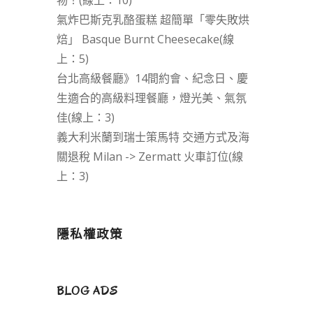
物！(線上：10)
氣炸巴斯克乳酪蛋糕 超簡單「零失敗烘
焙」 Basque Burnt Cheesecake(線
上：5)
台北高級餐廳》14間約會、紀念日、慶
生適合的高級料理餐廳，燈光美、氣氛
佳(線上：3)
義大利米蘭到瑞士策馬特 交通方式及海
關退稅 Milan -> Zermatt 火車訂位(線
上：3)
隱私權政策
BLOG ADS