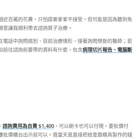
個近百萬的花費，只怕提案爹爹不接受。但可能是因為聽到免
願意讓我順利帶去諮詢質子治療。
在電話中詢問癌別、目前治療情形，接著詢問想掛的醫師；若
知前往諮詢前要帶的資料有什麼，包含
病理切片報告、電腦斷
，
諮詢費用為自費 $1,400
，可以刷卡也可以付現。要批價付
樓批價櫃台出示就可以。我當天是直接把檢查跟模具製作的錢