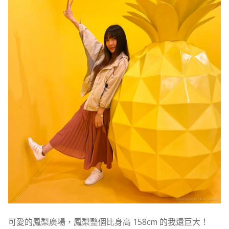
可愛的鳳梨廣場，鳳梨整個比身高 158cm 的我還巨大！