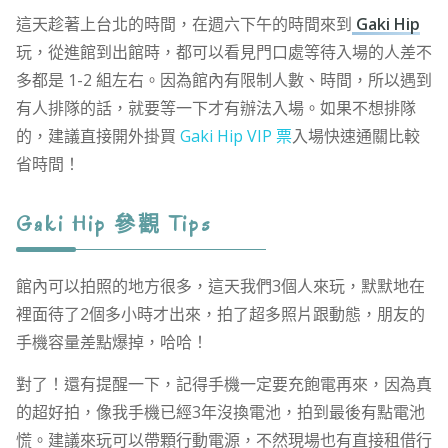
這天趁著上台北的時間，在週六下午的時間來到
Gaki Hip
玩，從進館到出館時，都可以看見門口處等待入場的人差不
多都是 1-2 組左右。因為館內有限制人數、時間，所以遇到
有人排隊的話，就要等一下才有辦法入場。如果不想排隊
的，建議直接開外掛買
Gaki Hip VIP 票
入場快速通關比較
省時間！
Gaki Hip 參觀 Tips
館內可以拍照的地方很多，這天我們3個人來玩，默默地在
裡面待了2個多小時才出來，拍了超多照片跟動態，朋友的
手機容量差點爆掉，哈哈！
對了！還有提醒一下，記得手機一定要充飽電再來，因為真
的超好拍，像我手機已經3年沒換電池，拍到最後有點電池
慌。建議來玩可以帶顆行動電源，不然現場也有直接租借行