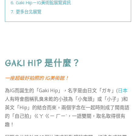
6.
Gaki Hip－IG美術館展覽資訊
7.
更多台北展覽
GAKI HIP 是什麼？
一座超級好拍照的 IG美術館！
為IG而誕生的「Gaki Hip」，名字是由日文「ガキ」(
日本
人有時會戲稱乳臭未乾的小孩為「小鬼頭」或「小子」)和
英文「Hip」的結合而來，兩個字念在一起時則成了閩南語
的「自己拍」ㄍㄚ ㄍㄧ ㄏㄧˋ，一語雙關，取名取得很有
趣！