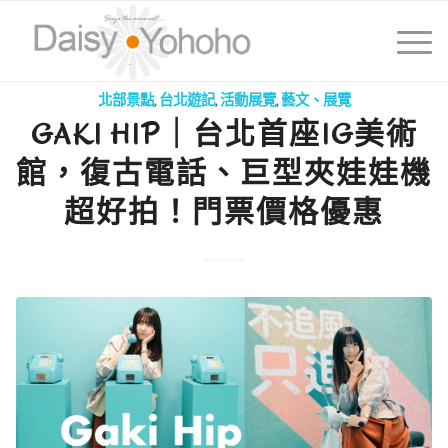
北部景點
,
台北遊記
,
活動展覽
,
藝文、展覽
GAKI HIP｜台北首座IG美術
館，復古電話、巨型夾娃娃機
超好拍！門票價格優惠