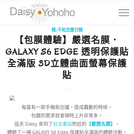
雜::不知怎麼分類
【包膜體驗】嚴選名膜．
GALAXY S6 EDGE 透明保護貼
全滿版 3D立體曲面螢幕保護
貼
每當有一款手機新出爐，造成轟動的時候，
包膜的需求就會頓時上升非常多。
這天 Daisy 來到了
台北車站
附近的
【嚴選名膜】
，
體驗了一場 GALAXY S6 Edge 保護貼全滿版的體驗活動。