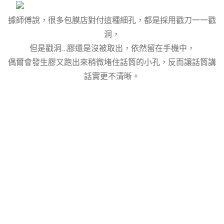
據師傅說，很多包膜店對付這種細孔，都是採用戳刀一一戳
洞，
但是戳洞…膠還是沒被取出，依然留在手機中，
偶爾會發生膠又跑出來稍微堵住話筒的小孔，反而讓話筒講
話實更不清晰。