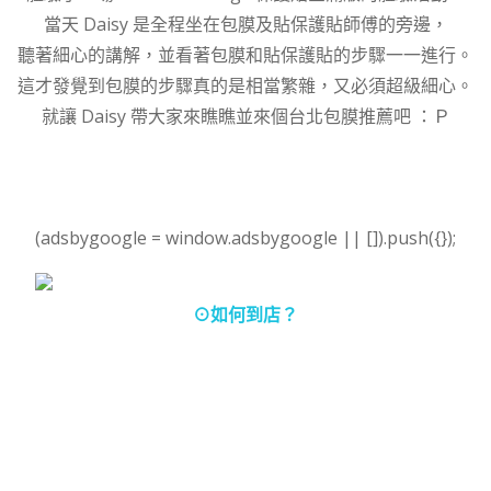
當天 Daisy 是全程坐在包膜及貼保護貼師傅的旁邊，
聽著細心的講解，並看著包膜和貼保護貼的步驟一一進行。
這才發覺到包膜的步驟真的是相當繁雜，又必須超級細心。
就讓 Daisy 帶大家來瞧瞧並來個台北包膜推薦吧 ：Ｐ
(adsbygoogle = window.adsbygoogle || []).push({});
⊙如何到店？