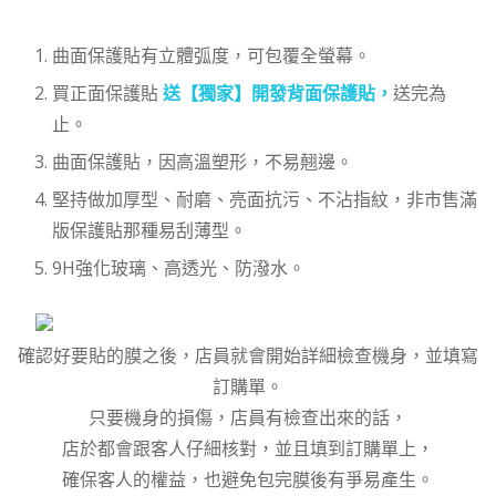
曲面保護貼有立體弧度，可包覆全螢幕。
買正面保護貼
送【獨家】開發背面保護貼，
送完為
止。
曲面保護貼，因高溫塑形，不易翹邊。
堅持做加厚型、耐磨、亮面抗污、不沾指紋，非市售滿
版保護貼那種易刮薄型。
9H強化玻璃、高透光、防潑水。
確認好要貼的膜之後，店員就會開始詳細檢查機身，並填寫
訂購單。
只要機身的損傷，店員有檢查出來的話，
店於都會跟客人仔細核對，並且填到訂購單上，
確保客人的權益，也避免包完膜後有爭易產生。