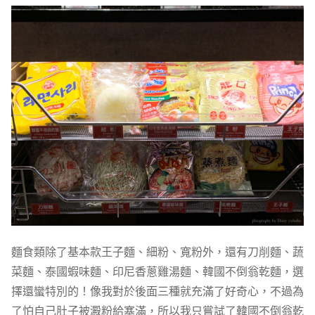
麵食類除了基本款王子麵、細粉、寬粉外，還有刀削麵、蔬
菜麵、泰國蝦味麵、印尼香蔥雞湯麵、韓國不倒翁乾麵，選
擇還蠻特別的！像我對於後面三種就充滿了好奇心，不過為
了怕自己肚子被澱粉給塞滿，所以我只嘗試了韓國不倒翁乾