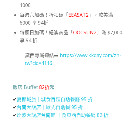
1000
每週六加碼！折扣碼「
EEASAT2
」，歐美滿
6000 享 94折
每週日加碼！紐澳商品「
OOCSUN2
」滿 $7,000
享 94 折
黛西專屬連結➡️
https://www.kkday.com/zh-
tw?cid=4116
飯店 Buffet
82折
起
✔
夏都城旅｜城食百匯自助餐廳 95 折
✔
台南大飯店｜歐式自助餐 95 折
✔
煙波大飯店台南館 ｜食東西自助餐廳 82 折