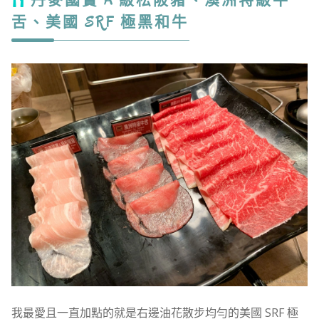
丹麥國寶 A 級松阪豬、澳洲特級牛
舌、美國 SRF 極黑和牛
我最愛且一直加點的就是右邊油花散步均勻的美國 SRF 極