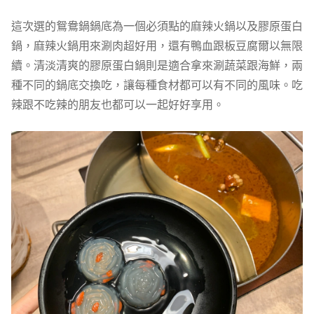
這次選的鴛鴦鍋鍋底為一個必須點的麻辣火鍋以及膠原蛋白
鍋，麻辣火鍋用來涮肉超好用，還有鴨血跟板豆腐爾以無限
續。清淡清爽的膠原蛋白鍋則是適合拿來涮蔬菜跟海鮮，兩
種不同的鍋底交換吃，讓每種食材都可以有不同的風味。吃
辣跟不吃辣的朋友也都可以一起好好享用。