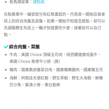
新馬辣菜單：
請點我
在點餐單中，編號部分有紅框畫起的，代表是一開始店員會
送上的綜合肉盤及菜盤。如果一開始不知道怎麼點，就可以
先請服務生先送上一輪才知道要吃什麼，接著就可以自己
點。
綜合肉盤、菜盤
牛肉：美國 Choice 頂級五花肉、紐西蘭健康低脂牛、
美國 Choice 無骨牛小排（肩）
豬肉：國產脆皮酸菜白肉、國產豬嫩腿肉、國產豬五花
海鮮：阿根廷天使紅蝦、野生草蝦、野生大海蝦、鮮嫩
巴沙魚、蘇澳小卷、東石蛤蜊