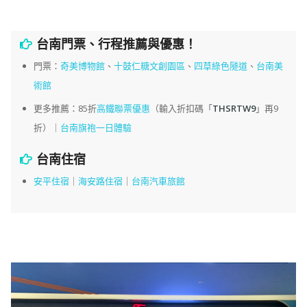
台南門票、行程推薦與優惠！
門票：
奇美博物館
、
十鼓仁糖文創園區
、
四草綠色隧道
、
台南美
術館
更多推薦：85折
高鐵聯票優惠
（輸入折扣碼「
THSRTW9
」再9
折）｜
台南旗袍一日體驗
台南住宿
安平住宿
｜
海安路住宿
｜
台南汽車旅館