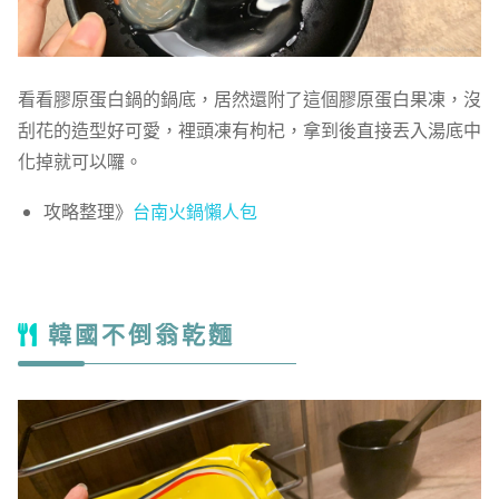
看看膠原蛋白鍋的鍋底，居然還附了這個膠原蛋白果凍，沒
刮花的造型好可愛，裡頭凍有枸杞，拿到後直接丟入湯底中
化掉就可以囉。
攻略整理》
台南火鍋懶人包
韓國不倒翁乾麵