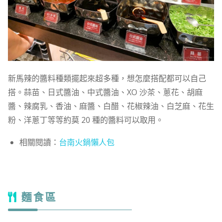
新馬辣的醬料種類擺起來超多種，想怎麼搭配都可以自己
搭。蒜苗、日式醬油、中式醬油、XO 沙茶、蔥花、胡麻
醬、辣腐乳、香油、麻醬、白醋、花椒辣油、白芝麻、花生
粉、洋蔥丁等等約莫 20 種的醬料可以取用。
相關閱讀：
台南火鍋懶人包
麵食區