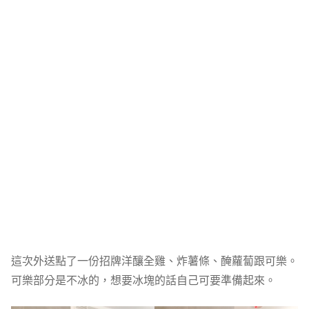
這次外送點了一份招牌洋釀全雞、炸薯條、醃蘿蔔跟可樂。
可樂部分是不冰的，想要冰塊的話自己可要準備起來。