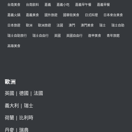
台南美食
台南飲料
嘉義
嘉義小吃
嘉義早午餐
嘉義早餐
嘉義火鍋
嘉義美食
國外旅遊
國華街美食
日式料理
日本來台美食
日本旅遊
歐洲
歐洲旅遊
法國
澳門
澳門美食
瑞士
瑞士自助
瑞士自助旅行
瑞士自由行
英國
英國自由行
逢甲美食
青年旅館
高雄美食
歐洲
英國
|
德國
|
法國
義大利
|
瑞士
荷蘭
|
比利時
丹麥
|
瑞典