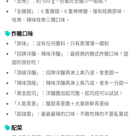
「去骨」：約 500 g，份量比全雞少一點點。
「全雞翅」：6 隻雞翅、6 隻棒棒腿，僅有經典原味、
哇樂、辣味哇樂三種口味。
炸雞口味
「原味」：沒有任何醬料，只有裹薄薄一層粉
「招牌洋釀、辣味洋釀」：最經典的韓式炸雞口味！甜
甜的很好吃！
「頂級洋釀」：招牌洋釀再淋上美乃滋，會更甜～
「辣味頂級」：辣味洋釀再淋上美乃滋，會多一分甜～
「黃金起司」：洋釀醬加起司醬，起司控可以試試！
「人氣青蔥」：酸甜青蔥醬＋大量新鮮青蔥絲
「起啵雷」：最最最辣的口味，不敢吃辣的不要亂嘗試
配菜