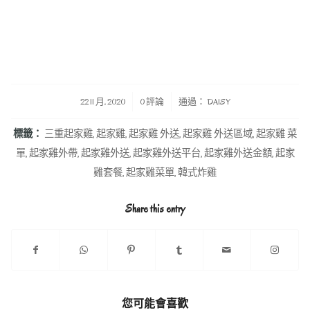
/
/
22 11 月, 2020
0 評論
通過：
DAISY
標籤：
三重起家雞
,
起家雞
,
起家雞 外送
,
起家雞 外送區域
,
起家雞 菜
單
,
起家雞外帶
,
起家雞外送
,
起家雞外送平台
,
起家雞外送金額
,
起家
雞套餐
,
起家雞菜單
,
韓式炸雞
Share this entry
您可能會喜歡