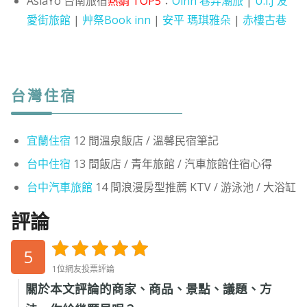
AsiaYo 台南旅宿
熱銷 TOP5
：
Oinn 巷弄潮旅
|
U.I.J 友
愛街旅館
|
艸祭Book inn
|
安平 瑪琪雅朵
|
赤樓古巷
台灣住宿
宜蘭住宿
12 間溫泉飯店 / 溫馨民宿筆記
台中住宿
13 間飯店 / 青年旅館 / 汽車旅館住宿心得
台中汽車旅館
14 間浪漫房型推薦 KTV / 游泳池 / 大浴缸
評論
5
1位網友投票評論
關於本文評論的商家、商品、景點、議題、方