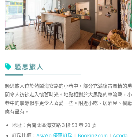
騷思旅人
騷思旅人位於熱鬧海安路的小巷中，部分充滿復古風情的房
間令人彷彿走入懷舊時光。地點相對於大馬路的車流聲，小
巷中的寧靜似乎更令人喜愛一些。附近小吃、居酒屋、餐廳
應有盡有。
地址：台南北區海安路３段 53 巷 20 號
訂房比價：
AsiaYo 優惠訂房
|
Booking.com
|
Agoda