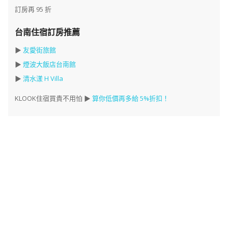
訂房再 95 折
台南住宿訂房推薦
▶
友愛街旅館
▶
煙波大飯店台南館
▶
清水漾 H Villa
KLOOK住宿買貴不用怕 ▶
算你低價再多給 5%折扣！