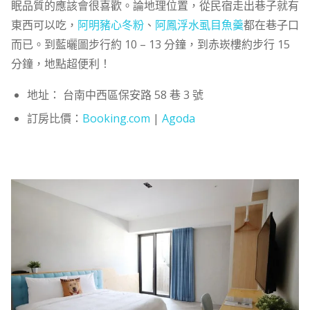
眠品質的應該會很喜歡。論地理位置，從民宿走出巷子就有
東西可以吃，
阿明豬心冬粉
、
阿鳳浮水虱目魚羹
都在巷子口
而已。到藍曬圖步行約 10 – 13 分鐘，到赤崁樓約步行 15
分鐘，地點超便利！
地址： 台南中西區保安路 58 巷 3 號
訂房比價：
Booking.com
|
Agoda