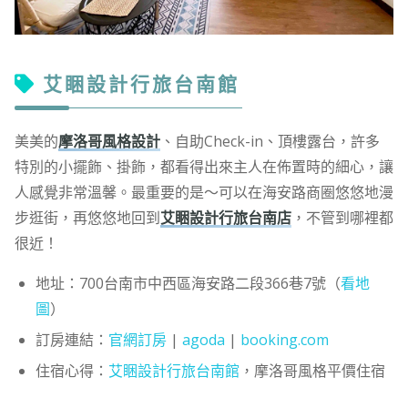
艾睏設計行旅台南館
美美的
摩洛哥風格設計
、自助Check-in、頂樓露台，許多
特別的小擺飾、掛飾，都看得出來主人在佈置時的細心，讓
人感覺非常溫馨。最重要的是～可以在海安路商圈悠悠地漫
步逛街，再悠悠地回到
艾睏設計行旅台南店
，不管到哪裡都
很近！
地址：700台南市中西區海安路二段366巷7號（
看地
圖
）
訂房連結：
官網訂房
|
agoda
|
booking.com
住宿心得：
艾睏設計行旅台南館
，摩洛哥風格平價住宿