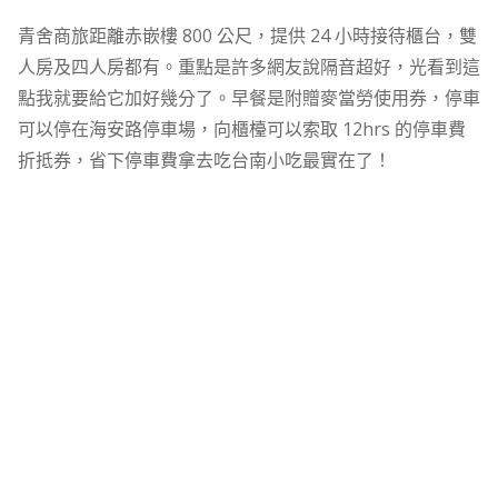
青舍商旅距離赤嵌樓 800 公尺，提供 24 小時接待櫃台，雙
人房及四人房都有。重點是許多網友說隔音超好，光看到這
點我就要給它加好幾分了。早餐是附贈麥當勞使用券，停車
可以停在海安路停車場，向櫃檯可以索取 12hrs 的停車費
折抵券，省下停車費拿去吃台南小吃最實在了！