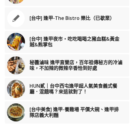
[台中] 逢甲-The Bistro 樂比（已歇業）
[台中] 逢甲夜市‧吃吃喝喝之豬血糕&黃金
賊&熊掌包
秘醬滷味 逢甲直營店，百年祖傳秘方的冷滷
味，不加辣的微辣辛香恰到好處
HUN貳｜台中西屯逢甲超人氣美食義式餐
廳．混餓嗎？來這就對了！
[台中美食] 逢甲-養雞場 平價大碗、逢甲排
隊店義大利麵