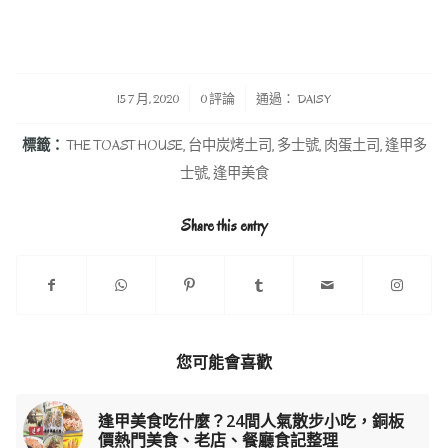
/
/
15 7 月, 2020
0 評論
通過：
DAISY
標籤：
THE TOAST HOUSE
,
台中炭烤土司
,
多士號
,
肉蛋土司
,
逢甲多
士號
,
逢甲美食
Share this entry
您可能會喜歡
逢甲美食吃什麼？24間人氣散步小吃，銅板
價熱門美食、老店、餐廳食記整理