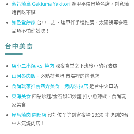
激旨燒鳥 Gekiuma Yakitori
逢甲平價串燒名店，創意燒
烤百吃不膩！
如邑堂餅家
台中二店，逢甲伴手禮推薦，太陽餅等多種
品項不怕你試吃！
台中美食
店小二串燒 v.s. 燒肉
深夜食堂之下班後小酌好去處
山河魯肉飯
・必點荷包蛋 市場裡的排隊店
食尚玩家推薦巷弄美食．烤肉沙拉店
近台中火車站
東海美食
四點炒麵/金石鎖印炒麵 推小魚辣椒．食尚玩
家美食
屋馬燒肉 園邸店
沒訂位？等到宵夜場 23:30 才吃到的台
中人氣燒肉店！