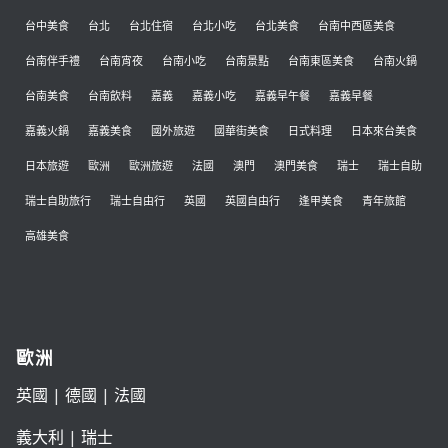
台中美食
台北
台北住宿
台北小吃
台北美食
台南中西區美食
台南伴手禮
台南宵夜
台南小吃
台南景點
台南東區美食
台南火鍋
台南美食
台南飲料
嘉義
嘉義小吃
嘉義早午餐
嘉義早餐
嘉義火鍋
嘉義美食
國外旅遊
國華街美食
日式料理
日本來台美食
日本旅遊
歐洲
歐洲旅遊
法國
澳門
澳門美食
瑞士
瑞士自助
瑞士自助旅行
瑞士自由行
英國
英國自由行
逢甲美食
青年旅館
高雄美食
歐洲
英國
|
德國
|
法國
義大利
|
瑞士