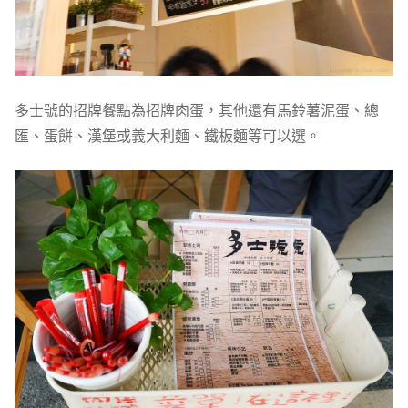
多士號的招牌餐點為招牌肉蛋，其他還有馬鈴薯泥蛋、總
匯、蛋餅、漢堡或義大利麵、鐵板麵等可以選。