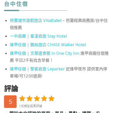
台中住宿
芭蕾城市渡假旅店 VillaBallet
・芭蕾經典商務房/台中住
宿推薦
一中商圈 | 星漾商旅 Stay Hotel
逢甲住宿 | 鵲絲旅店 CHASE Walker Hotel
逢甲住宿 | 文華道會館 In One City Inn
逢甲商圈住宿推
薦 平日2千有找含早餐！
逢甲住宿 | 黎客商旅 Leparker
近逢甲夜市 提供室內停
車場/可12:00退房!
評論
5
1位網友投票評論