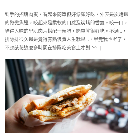
到手的招牌肉蛋，看起來簡單但好像頗好吃，外表是炭烤過
的微微焦邊，咬起來是柔軟的口感及炭烤的香氣。咬一口，
醃得入味的里肌肉片搭配一顆蛋，簡單就很好吃。不過…，
排隊排很久還是覺得有點浪費人生就是…，畢竟我也老了，
不應該花這麼多時間在排隊吃美食上才對 ^^||