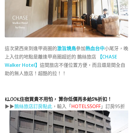
這次黛西來到逢甲商圈的
激旨燒鳥
參加
熱血台中
小尾牙，
晚
上入住的地點是離逢甲商圈超近的 鵲絲旅店
【CHASE
Walker Hotel】
這間旅店不僅位置方便，而且還是間全自
助的無人旅店！超酷的拉！！
KLOOK住宿買貴不用怕， 算你低價再多給5%折扣！
▶▶
鵲絲旅店訂房點此
，輸入「
HOTELS5OFF
」訂房95折