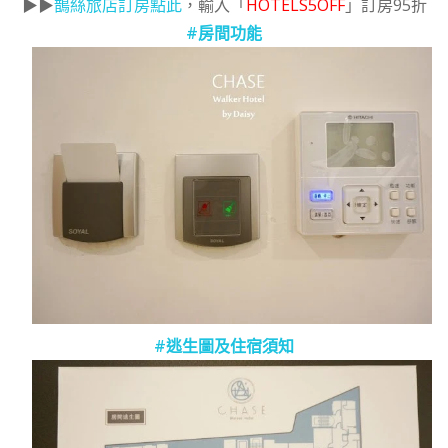
▶▶
鵲絲旅店訂房點此
，輸入「
HOTELS5OFF
」訂房95折
#房間功能
#逃生圖及住宿須知