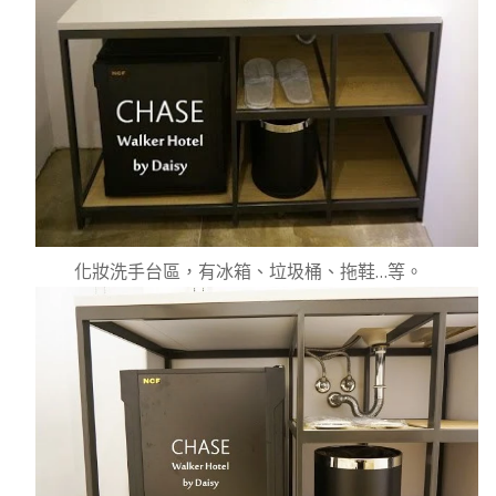
化妝洗手台區，有冰箱、垃圾桶、拖鞋…等。