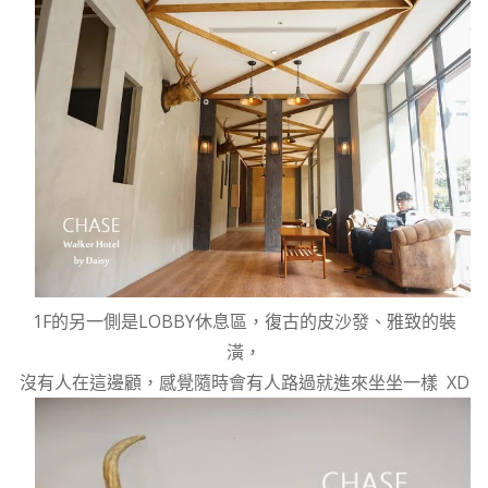
1F的另一側是LOBBY休息區，復古的皮沙發、雅致的裝
潢，
沒有人在這邊顧，感覺隨時會有人路過就進來坐坐一樣 XD