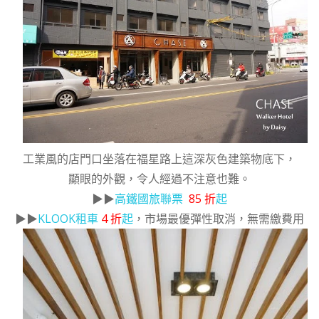
工業風的店門口坐落在福星路上這深灰色建築物底下，
顯眼的外觀，令人經過不注意也難。
▶▶
高鐵國旅聯票
85 折
起
▶▶
KLOOK租車
4 折
起
，市場最優彈性取消，無需繳費用