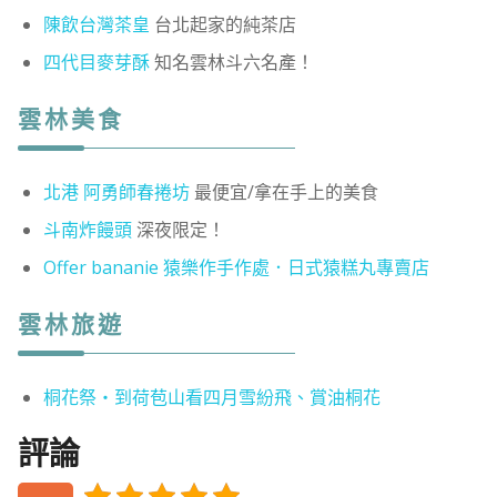
陳飲台灣茶皇
台北起家的純茶店
四代目麥芽酥
知名雲林斗六名產！
雲林美食
北港 阿勇師春捲坊
最便宜/拿在手上的美食
斗南炸饅頭
深夜限定！
Offer bananie 猿樂作手作處．日式猿糕丸專賣店
雲林旅遊
桐花祭‧到荷苞山看四月雪紛飛、賞油桐花
評論