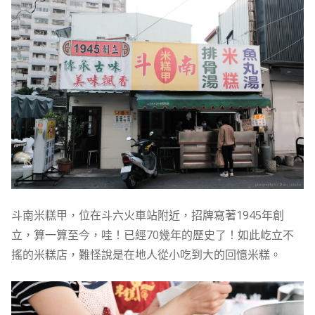
斗南米糕甲，位在斗六火車站附近，招牌寫著1945年創
立，算一算至今，哇！已經70幾年的歷史了！如此屹立不
搖的米糕店，難怪說是在地人從小吃到大的回憶米糕。