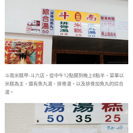
斗南米糕甲-斗六店，從中午12點開到晚上8點半，菜單以
米糕為主，還有魚丸湯、排骨湯，以及排骨加魚丸的綜合
湯。