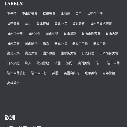
LABELS
下午茶
中山站美食
仁德美食
北海道
台中
台中伴手禮
台中美食
台北
台北住宿
台北小吃
台北美食
台南中西區美食
台南伴手禮
台南宵夜
台南小吃
台南景點
台南東區美食
台南火鍋
台南美食
台南飲料
嘉義
嘉義小吃
嘉義早午餐
嘉義早餐
嘉義火鍋
嘉義美食
國外旅遊
國華街美食
日式料理
日本來台美食
日本旅遊
歐洲
歐洲旅遊
法國
澳門
澳門美食
瑞士
瑞士自助
瑞士自助旅行
瑞士自由行
英國
英國自由行
逢甲美食
青年旅館
高雄美食
歐洲