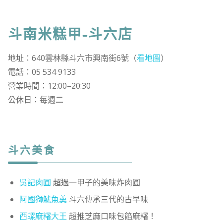
斗南米糕甲-斗六店
地址：640雲林縣斗六市興南街6號（
看地圖
）
電話：05 534 9133
營業時間：12:00–20:30
公休日：每週二
斗六美食
吳記肉圓
超過一甲子的美味炸肉圓
阿國獅魷魚羹
斗六傳承三代的古早味
西螺麻糬大王
超推芝麻口味包餡麻糬！