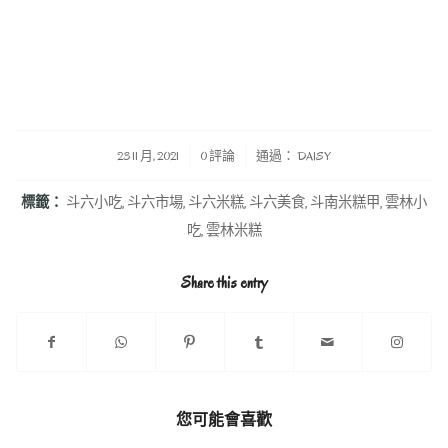
/
/
23 11 月, 2021
0 評論
通過：
DAISY
標籤：
斗六小吃
,
斗六市場
,
斗六米糕
,
斗六美食
,
斗南米糕甲
,
雲林小
吃
,
雲林米糕
Share this entry
您可能會喜歡