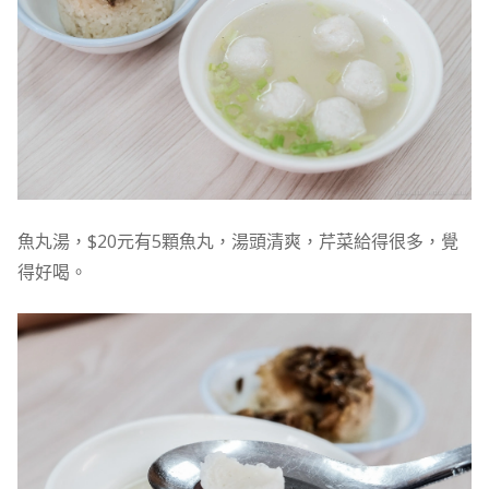
魚丸湯，$20元有5顆魚丸，湯頭清爽，芹菜給得很多，覺
得好喝。