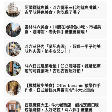
阿國獅魷魚羹，斗六傳承三代的魷魚嘴羹，
古早味特色美食，你吃過了嗎？
雲林斗六美食，10間在地特色小吃、市場美
食、咖啡館、老街伴手禮推薦整理！
斗六巷仔內「吳記肉圓」，超過一甲子的美
味炸肉圓，餡多皮又Q！！
斗六日式建築老屋｜凹凸咖啡館，藏著超療
癒的可愛貓咪！古色古香超好拍！
【雲林散步美食】Offer bananie 猿樂作手
作處．日式猿糕丸專賣店/近斗六火車站
西螺麻糬大王- 斗六老街店｜超推芝麻口味
包餡麻糬，太好吃拉！斗六伴手禮推薦