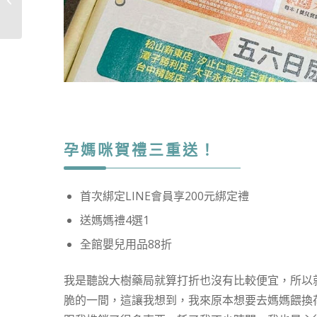
幸福的存在...
孕媽咪賀禮三重送！
首次綁定LINE會員享200元綁定禮
送媽媽禮4選1
全館嬰兒用品88折
我是聽說大樹藥局就算打折也沒有比較便宜，所以
脆的一間，這讓我想到，我來原本想要去媽媽餵換