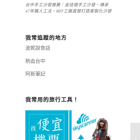
台中手工沙發推薦｜金佳億手工沙發，傳承
47年職人工法，MIT工廠直營打造客製化沙發
我常追蹤的地方
波妮說食話
熱血台中
阿新筆記
嘉義+1 | 嘉義加一
辣個露營
我常用的旅行工具！