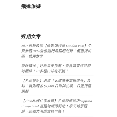
飛達旅遊
近期文章
2026最新改版【倫敦通行證 London Pass】免
費參觀100+倫敦熱門景點超划算！優惠折扣
碼、使用教學
原味時代｜好吃貝果推薦，蜜香蘋果紅茶限
時回歸！10多種口味吃不膩！
【札幌景點】必買「北海道樂享周遊券」攻
略！實測現省 $1,000 日幣與札幌一日遊行程
規劃
【2026札幌住宿推薦】札幌線流飯店Sapporo
stream hotel 直通地鐵薄野站！摩天輪景觀
房、超強北海道食材早餐！