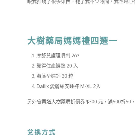
跟我推銷了很多東西，耗了我不少時間，我也是心
大樹藥局媽媽禮四選一
摩舒兒護理噴劑 2oz
靠得住產褥墊 20 入
海藻孕婦鈣 30 粒
Dailix 愛麗絲安睡褲 M-XL 2入
另外會再送大樹藥局折價券 $300 元，滿500折50
兌換方式