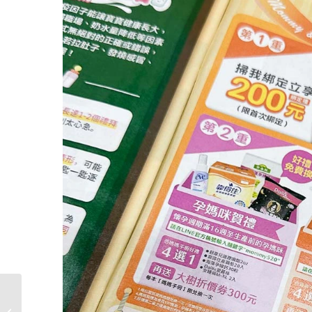
黛西結婚紀錄》結婚書
約似顏繪客製化，畫出