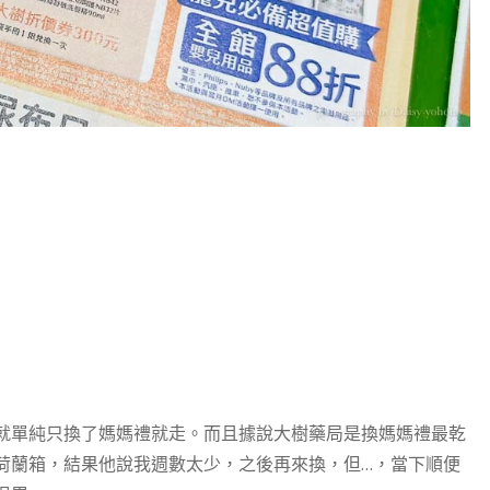
就單純只換了媽媽禮就走。而且據說大樹藥局是換媽媽禮最乾
荷蘭箱，結果他說我週數太少，之後再來換，但…，當下順便