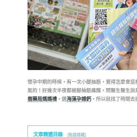
懷孕中期的時候，有一次小腿抽筋，覺得怎麼會這
氣的！好幾次半夜都被腳抽筋痛醒，問醫生醫生說
樹藥局媽媽禮
，選
海藻孕婦鈣
，所以就找了時間去
文章精選目錄
[點我隱藏]