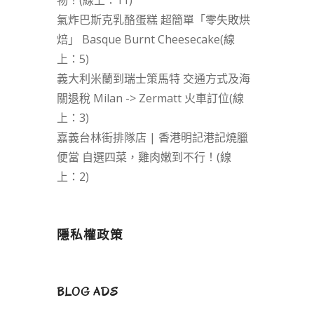
物！(線上：11)
氣炸巴斯克乳酪蛋糕 超簡單「零失敗烘
焙」 Basque Burnt Cheesecake(線
上：5)
義大利米蘭到瑞士策馬特 交通方式及海
關退稅 Milan -> Zermatt 火車訂位(線
上：3)
嘉義台林街排隊店 | 香港明記港記燒臘
便當 自選四菜，雞肉嫩到不行！(線
上：2)
隱私權政策
BLOG ADS