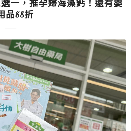
三選一，推孕婦海藻鈣！還有嬰
用品88折