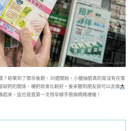
樣？結果到了懷孕後期，30週開始，小腿抽筋真的是沒有在客
是缺鈣的關係，補鈣就會比較好。後來聽到朋友說可以去換
大
換起來，這也是我第一次用孕婦手冊換媽媽禮喔！