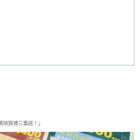
媽咪賀禮三重送！」