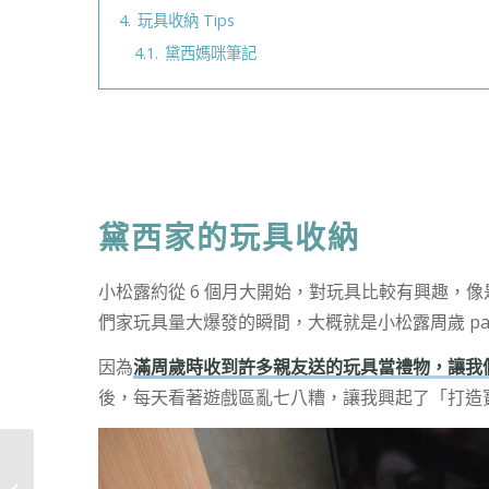
4.
玩具收納 Tips
4.1.
黛西媽咪筆記
黛西家的玩具收納
小松露約從 6 個月大開始，對玩具比較有興趣，
們家玩具量大爆發的瞬間，大概就是小松露周歲 par
因為
滿周歲時收到許多親友送的玩具當禮物，讓我
後，每天看著遊戲區亂七八糟，讓我興起了「打造
育兒神器 Hugpapa 攜帶
式餐椅固定帶，帶寶寶