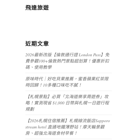
飛達旅遊
近期文章
2026最新改版【倫敦通行證 London Pass】免
費參觀100+倫敦熱門景點超划算！優惠折扣
碼、使用教學
原味時代｜好吃貝果推薦，蜜香蘋果紅茶限
時回歸！10多種口味吃不膩！
【札幌景點】必買「北海道樂享周遊券」攻
略！實測現省 $1,000 日幣與札幌一日遊行程
規劃
【2026札幌住宿推薦】札幌線流飯店Sapporo
stream hotel 直通地鐵薄野站！摩天輪景觀
房、超強北海道食材早餐！