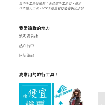
台中手工沙發推薦｜金佳億手工沙發，傳承
47年職人工法，MIT工廠直營打造客製化沙發
我常追蹤的地方
波妮說食話
熱血台中
阿新筆記
嘉義+1 | 嘉義加一
辣個露營
我常用的旅行工具！