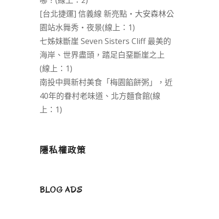
哪？(線上：2)
[台北捷運] 信義線 新亮點‧大安森林公
園站水舞秀‧夜景(線上：1)
七姊妹斷崖 Seven Sisters Cliff 最美的
海岸、世界盡頭，踏足白堊斷崖之上
(線上：1)
南投中興新村美食「梅園餡餅粥」，近
40年的眷村老味道、北方麵食館(線
上：1)
隱私權政策
BLOG ADS