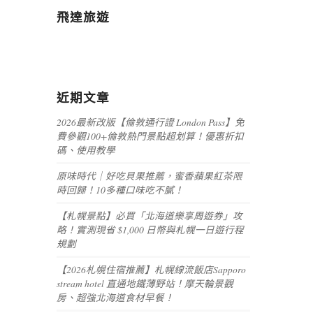
飛達旅遊
近期文章
2026最新改版【倫敦通行證 London Pass】免
費參觀100+倫敦熱門景點超划算！優惠折扣
碼、使用教學
原味時代｜好吃貝果推薦，蜜香蘋果紅茶限
時回歸！10多種口味吃不膩！
【札幌景點】必買「北海道樂享周遊券」攻
略！實測現省 $1,000 日幣與札幌一日遊行程
規劃
【2026札幌住宿推薦】札幌線流飯店Sapporo
stream hotel 直通地鐵薄野站！摩天輪景觀
房、超強北海道食材早餐！