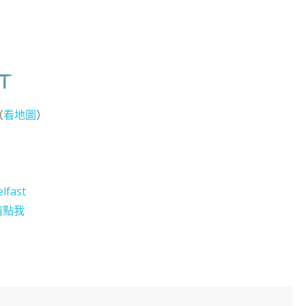
T
（
看地圖
）
lfast
請點我