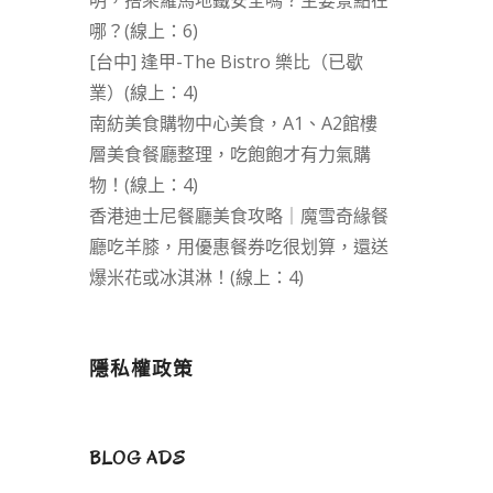
明，搭乘羅馬地鐵安全嗎？主要景點在
哪？(線上：6)
[台中] 逢甲-The Bistro 樂比（已歇
業）(線上：4)
南紡美食購物中心美食，A1、A2館樓
層美食餐廳整理，吃飽飽才有力氣購
物！(線上：4)
香港迪士尼餐廳美食攻略｜魔雪奇緣餐
廳吃羊膝，用優惠餐券吃很划算，還送
爆米花或冰淇淋！(線上：4)
隱私權政策
BLOG ADS