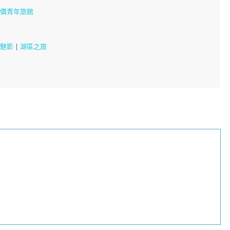
平價青年旅館
劇魅影
|
湖區之旅