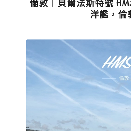
倫敦｜貝爾法斯特號 HMS
洋艦，倫