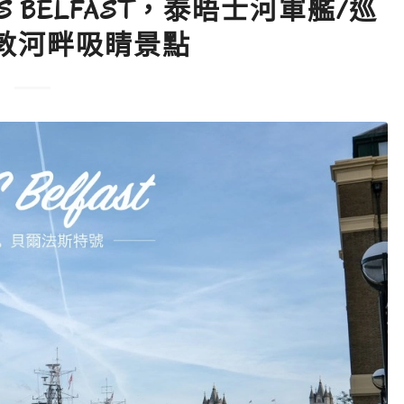
 BELFAST，泰晤士河軍艦/巡
敦河畔吸睛景點