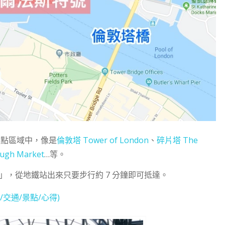
點區域中，像是
倫敦塔 Tower of London
、
碎片塔 The
gh Market
…等。
倫敦橋站」，從地鐵站出來只要步行約 7 分鐘即可抵達。
交通/景點/心得)