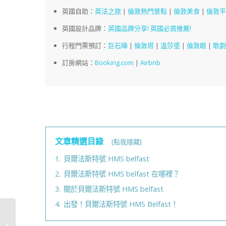
英國自助：
英法之旅
|
倫敦熱門景點
|
倫敦美食
|
倫敦
英國設計品牌：
英國品牌分享! 英國必買推薦!
行程門票預訂：
巨石陣
|
倫敦塔
|
溫莎堡
|
倫敦眼
|
歌
訂房網站：
Booking.com
|
Airbnb
文章精選目錄
[點我隱藏]
1.
貝爾法斯特號 HMS belfast
2.
貝爾法斯特號 HMS belfast 在哪裡？
3.
關於貝爾法斯特號 HMS belfast
4.
出發！貝爾法斯特號 HMS Belfast！
彰化美食｜不只肉圓，
爌肉飯、必喝飲料、必