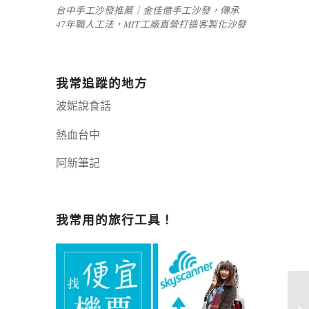
台中手工沙發推薦｜金佳億手工沙發，傳承
47年職人工法，MIT工廠直營打造客製化沙發
我常追蹤的地方
波妮說食話
熱血台中
阿新筆記
嘉義+1 | 嘉義加一
辣個露營
我常用的旅行工具！