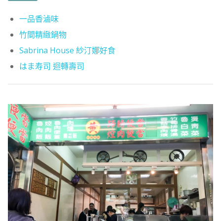
一品香滷味
竹間精緻鍋物
Sabrina House 紗汀娜好食
はま寿司 迴轉壽司