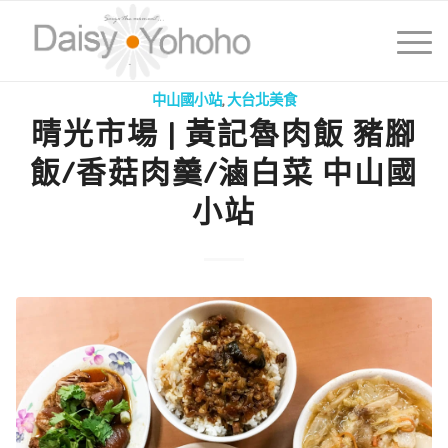
中山國小站
,
大台北美食
晴光市場 | 黃記魯肉飯 豬腳
飯/香菇肉羹/滷白菜 中山國
小站