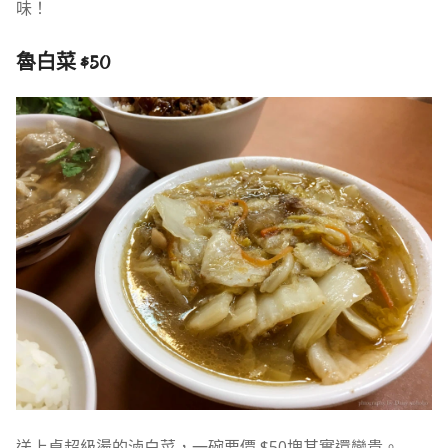
味！
魯白菜 $50
送上桌超級燙的滷白菜，一碗要價 $50塊其實還蠻貴。