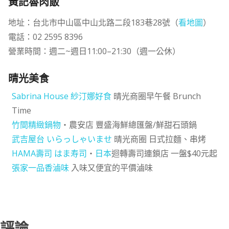
黃記魯肉飯
地址：台北市中山區中山北路二段183巷28號（
看地圖
）
電話：02 2595 8396
營業時間：週二~週日11:00–21:30（週一公休）
晴光美食
Sabrina House 紗汀娜好食
晴光商圈早午餐 Brunch
Time
竹間精緻鍋物
・農安店 豐盛海鮮總匯盤/鮮甜石頭鍋
武吉屋台 いらっしゃいませ
晴光商圈 日式拉麵、串烤
HAMA壽司 はま寿司
・
日本
迴轉壽司連鎖店 一盤$40元起
張家一品香滷味
入味又便宜的平價滷味
評論