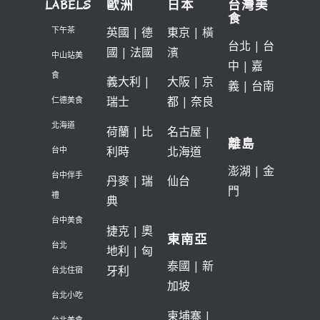
LABELS
歐洲
日本
台灣美
食
英國
|
德
東京
| 橫
下午茶
台北
|
台
國
|
法國
濱
中山站美
中
|
嘉
食
義大利
|
大阪
|
京
義
|
台南
瑞士
都
|
奈良
仁德美食
北海道
荷蘭
|
比
名古屋
|
離島
利時
北海道
台中
澎湖
|
金
台中伴手
丹麥
|
瑞
仙台
門
禮
典
台中美食
捷克
|
奧
東南亞
台北
地利
|
匈
泰國
|
新
牙利
台北住宿
加坡
台北小吃
柬埔寨
|
台北美食