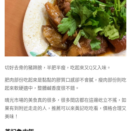
切好去骨的豬蹄膀，半肥半瘦，吃起來又Q又入味。
肥肉部份吃起來是黏黏的膠質口感卻不會膩，瘦肉部份則吃
起來軟硬適中，整體鹹香度很不錯。
晴光市場的美食真的很多，很多間店都在這邊屹立不搖，如
果有到附近走走的人，推薦可以來黃記吃吃看，價格合理又
美味！