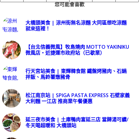
您可能會喜歡
大橋頭美食 | 涼州街無名涼麵 大同區想吃涼麵
就來這裡！
【台北信義微風】牧島燒肉 MOTTO YAKINIKU
微風店・近捷運市政府站（已歇業）
行天宮站美食 | 東輝韓食館 鐵盤烤豬肉、石鍋
拌飯、馬鈴薯燉豬骨
松江南京站 | SPIGA PASTA EXPRESS 石壁家義
大利麵 一江店 推商業午餐優惠
延三夜市美食 | 土庫鴨肉富延三店 當歸湯可續/
冬天喝超暖和 大橋頭站