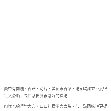
羹中有肉塊、香菇、筍絲、蛋花跟香菜，湯頭喝起來香氣很
足又滑順，是口感稠度很剛好的羹湯。
肉塊也給得蠻大方，口口扎實不會太柴，加一點醋味道更提