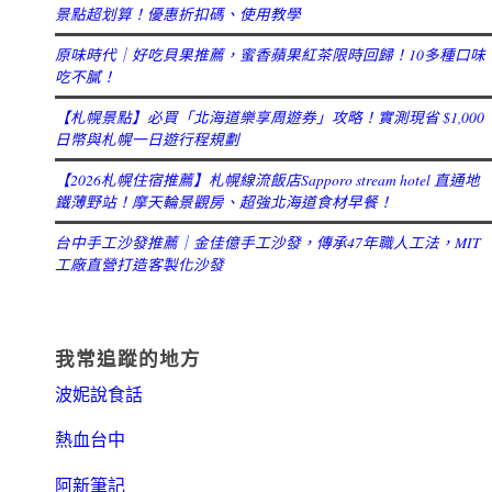
景點超划算！優惠折扣碼、使用教學
原味時代｜好吃貝果推薦，蜜香蘋果紅茶限時回歸！10多種口味
吃不膩！
【札幌景點】必買「北海道樂享周遊券」攻略！實測現省 $1,000
日幣與札幌一日遊行程規劃
【2026札幌住宿推薦】札幌線流飯店Sapporo stream hotel 直通地
鐵薄野站！摩天輪景觀房、超強北海道食材早餐！
台中手工沙發推薦｜金佳億手工沙發，傳承47年職人工法，MIT
工廠直營打造客製化沙發
我常追蹤的地方
波妮說食話
熱血台中
阿新筆記
嘉義+1 | 嘉義加一
辣個露營