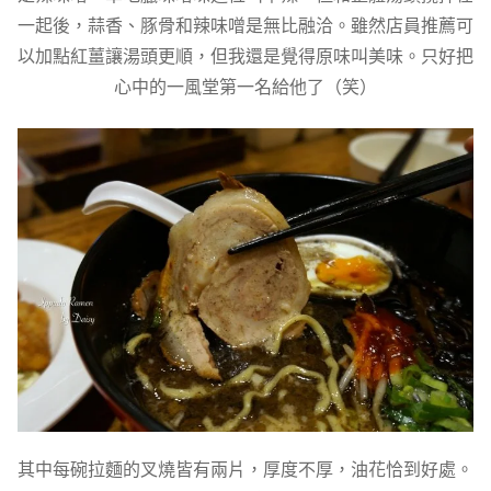
一起後，蒜香、豚骨和辣味噌是無比融洽。雖然店員推薦可
以加點紅薑讓湯頭更順，但我還是覺得原味叫美味。只好把
心中的一風堂第一名給他了（笑）
其中每碗拉麵的叉燒皆有兩片，厚度不厚，油花恰到好處。