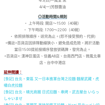
4/3(日)一風堂 黑
4/4(一)芳醇醬油
◎活動時間&規則
・ 上午時段: 開店～15:00（40碗）
・ 下午時段: 17:00～22:00（40碗）
・ 依照排隊順序，送完為止。(恕不接受預約、代排)
<備註>百貨店因排隊動線狹小，避免造成危險，將於活動
當日15:00提前按順序發放號碼牌，發完為止。
<百貨店>: 漢神巨蛋店、信義A8店、台南西門店、微風北車
店、台中中港店
延伸閱讀：
[食記] 台北‧東區 又一日本進軍台灣之拉麵 麵屋武藏‧虎
嘯白虎拉麵
[食記] 台北‧晴光商圈 日式拉麵、串烤‧武吉屋台 いらっ
しゃいませ