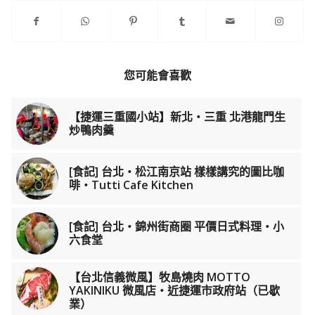
您可能會喜歡
【捷運三重國小站】新北‧三重 北港龍門生
炒鴨肉羹
[食記] 台北‧松江南京站 樣樣講究的圖比咖
啡‧Tutti Cafe Kitchen
[食記] 台北‧錦州街商圈 平價日式料理‧小
六食堂
【台北信義微風】牧島燒肉 MOTTO
YAKINIKU 微風店・近捷運市政府站（已歇
業）