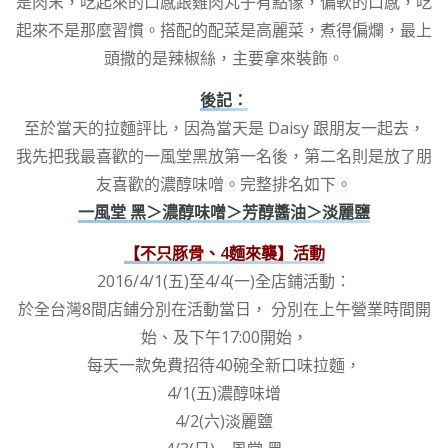
是肉末，吃起來的口感跟雞肉丸子有點像，偏軟的口感，吃
起來不是那麼習慣。搭配的配菜是高麗菜，煮得偏爛，最上
頭撒的是辣椒絲，主要拿來裝飾。
後記：
至於當天的拉麵評比，因為當天是 Daisy 跟朋友一起去，
我先把我最喜歡的一風堂黑放第一名後，第二名則是放了朋
友喜歡的濃醇味噌。完整排名如下。
一風堂 黑＞濃醇味噌＞芳醇醬油＞淡麗鹽
【不只豚骨、4麵來襲】活動
2016/4/1(五)至4/4(一)全店鋪活動：
於全台灣8間店鋪分別在活動當日， 分別在上午營業時間開
始、及下午17:00開始，
每天一款免費招待40碗全新口味拉麵，
4/1(五)濃醇味增
4/2(六)淡麗鹽