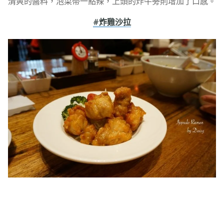
清爽的醬料，泡菜帶一點辣，上頭的炸牛蒡則增加了口感。
#炸雞沙拉