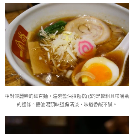
相對淡麗鹽的細直麵，這碗醬油拉麵搭配的是較粗且帶嚼勁
的麵條。醬油湯頭味道偏清淡，味道香鹹不膩。