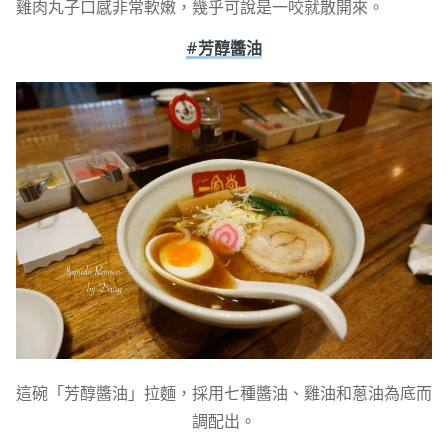
雞肉丸子口感非常軟嫩，幾乎可說是一咬就散開來。
#芳醇醬油
這碗「芳醇醬油」拉麵，採用七種醬油、雞油和蔥油為底而
調配出。