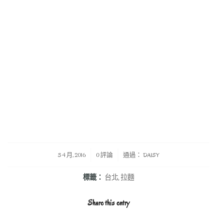
/
/
3 4 月, 2016
0 評論
通過：
DAISY
標籤：
台北
,
拉麵
Share this entry