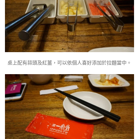
桌上配有蒜頭及紅薑，可以依個人喜好添加於拉麵當中。