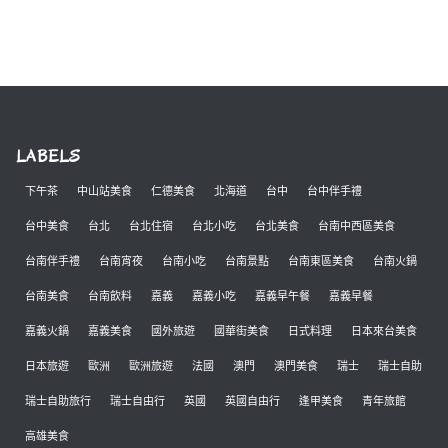
LABELS
下午茶
中山站美食
仁德美食
北海道
台中
台中伴手禮
台中美食
台北
台北住宿
台北小吃
台北美食
台南中西區美食
台南伴手禮
台南宵夜
台南小吃
台南景點
台南東區美食
台南火鍋
台南美食
台南飲料
嘉義
嘉義小吃
嘉義早午餐
嘉義早餐
嘉義火鍋
嘉義美食
國外旅遊
國華街美食
日式料理
日本來台美食
日本旅遊
歐洲
歐洲旅遊
法國
澳門
澳門美食
瑞士
瑞士自助
瑞士自助旅行
瑞士自由行
英國
英國自由行
逢甲美食
青年旅館
高雄美食