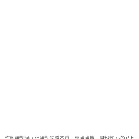
炸雞醃製過，但醃製味道不重，裹薄薄地一層粉炸，搭配上