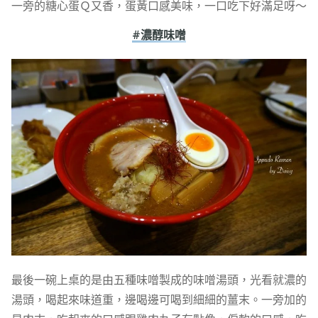
一旁的糖心蛋Ｑ又香，蛋黃口感美味，一口吃下好滿足呀～
#濃醇味噌
最後一碗上桌的是由五種味噌製成的味噌湯頭，光看就濃的
湯頭，喝起來味道重，邊喝邊可喝到細細的薑末。一旁加的