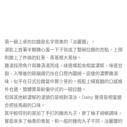
第一碗上桌的拉麵是名字很美的「淡麗鹽」。
湯匙上放著半顆糖心蛋一下子就成了整碗拉麵的亮點，上頭
則撒上了炸過的紅蔥、青蔥根大蔥絲。
雞湯採用魚介與雞清湯而成，味道嚐起來相當濃郁，味道甘
甜，入喉後的餘韻還仍存在口腔內圍繞，這樣的濃鬱雞湯
味，似乎在日式拉麵當中算少見的。搭配上細直麵的口感格
外合適，整體算是較偏中式的一碗拉麵。
但與其他較濃郁的湯頭仍是相對清淡，Daisy 覺得是相當適
合把拔馬麻的口味。
其中較特別的是加了手打的雞肉丸子，摻了柚子胡椒調味，
嘗起來多了柚香的香氣，和一般的雞肉丸子不同，淡麗鹽的