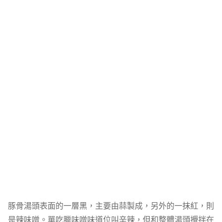
豚骨湯頭表面的一層黑，主要由蒜製成，另外的一抹紅，則
是辣味噌。單吃臘味噌味道位叫辛辣，但和整體湯頭攪拌在