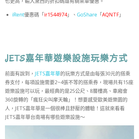
也更高，輸入黛西的折扣碼還有騎乘車優惠。
iRent
優惠碼「
ir1544974
」、
GoShare
「
AQNTF
」
JETS嘉年華遊樂設施玩樂方式
前面有說到，
JETS嘉年華
的玩樂方式是由每張30元的搭乘
券支付，每項設施需要2~4張不等的搭乘券，現場共有15座
遊樂設施可以玩，最經典的是25公尺、8層樓高、車廂會
360旋轉的「瘋狂尖叫摩天輪」！想要感受歐美遊樂園的
人，JETS嘉年華是一個很棒且舒壓的體驗！這就來看看
JETS嘉年華台南場有哪些遊樂設施～