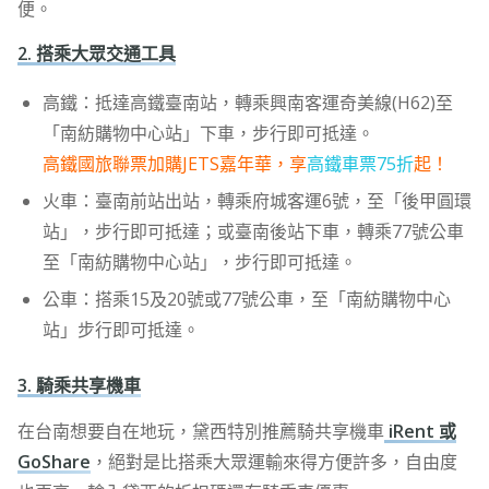
便。
2. 搭乘大眾交通工具
高鐵：抵達高鐵臺南站，轉乘興南客運奇美線(H62)至
「南紡購物中心站」下車，步行即可抵達。
高鐵國旅聯票加購JETS嘉年華，享
高鐵車票75折
起！
火車：臺南前站出站，轉乘府城客運6號，至「後甲圓環
站」，步行即可抵達；或臺南後站下車，轉乘77號公車
至「南紡購物中心站」，步行即可抵達。
公車：搭乘15及20號或77號公車，至「南紡購物中心
站」步行即可抵達。
3. 騎乘共享機車
在台南想要自在地玩，黛西特別推薦騎共享機車
iRent 或
GoShare
，絕對是比搭乘大眾運輸來得方便許多，自由度