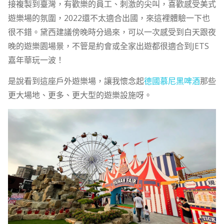
接複製到臺灣，有歡樂的員工、刺激的尖叫，喜歡感受美式
遊樂場的氛圍，2022還不太適合出國，來這裡體驗一下也
很不錯。黛西建議傍晚時分過來，可以一次感受到白天跟夜
晚的遊樂園場景，不管是約會或全家出遊都很適合到JETS
嘉年華玩一波！
是說看到這座戶外遊樂場，讓我懷念起
德國慕尼黑啤酒
那些
更大場地、更多、更大型的遊樂設施呀。