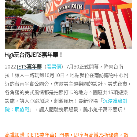
High玩台南JETS嘉年華！
2022
JETS嘉年華
（
看票價
）7月30正式開幕，降肉台南
拉！讓人一路玩到10月10日。地點就位在南紡購物中心附
近的台南平實公園旁，仿歐美主題樂園的設計、美式夜市，
各角落的美式風情都是拍照打卡的地方。園區共15項遊樂
設施，讓人心跳加速，刺激瘋玩！最新登場「
沉浸體驗劇
院：屍疫戰
」，讓人體驗喪屍場景，膽小鬼千萬不要玩！
高鐵加購【JETS嘉年華】門票，即享有高鐵75折優惠，數