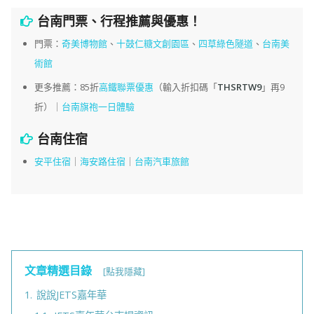
台南門票、行程推薦與優惠！
門票：
奇美博物館
、
十鼓仁糖文創園區
、
四草綠色隧道
、
台南美
術館
更多推薦：85折
高鐵聯票優惠
（輸入折扣碼「
THSRTW9
」再9
折）｜
台南旗袍一日體驗
台南住宿
安平住宿
｜
海安路住宿
｜
台南汽車旅館
文章精選目錄
[點我隱藏]
1.
說說JETS嘉年華