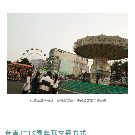
JETS嘉年華台南場，就緊鄰著南紡置地廣場及平實特區。
台南JETS嘉年華交通方式