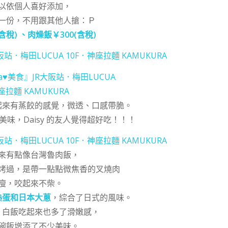
以依個人喜好添加，
一份，不用跟其他人搶：Ｐ
(含稅)
、肉燥飯
￥300(含稅)
起來有蒸餃的感覺，微透、口感帶脆。
味，Daisy 的友人覺得超好吃！！！
來有點像台灣魯肉飯，
烤過，是帶一點點微焦香的叉燒肉
瘦，咬起來不柴。
熟蛋和日本大蔥
，綜合了日式的風味。
，白飯吃起來也多了滑嫩感，
碗飯增添了不少美味。