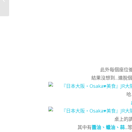
名店”外婆家&#...
此外每個座位
結果沒想到…連脫個
哈
桌上的
其中有
醬油、蠟油、蒜.
.