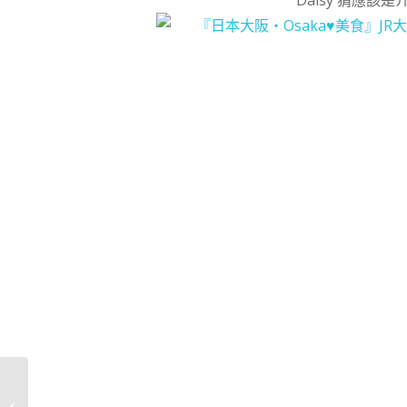
[食記] 中國杭州‧西湖邊必吃的杭幫菜