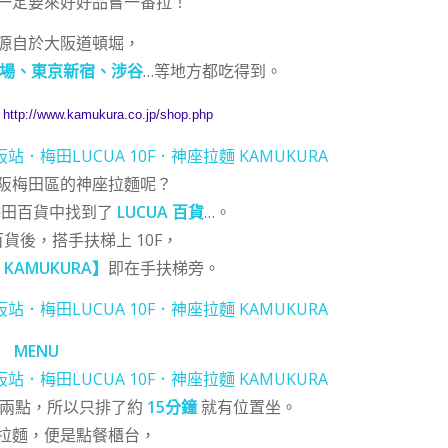
一定要來好好品嘗一番拉！
源自於大阪道頓堀，
場、東京新宿、涉谷
…等地方都吃得到。
：
http://www.kamukura.co.jp/shop.php
阪梅田區的神座拉麵呢？
梅田百貨中找到了
LUCUA 百貨
…。
 百貨後，搭手扶梯上 10F，
KAMUKURA】
即在手扶梯旁。
MENU
午兩點，所以只排了約
15分鐘
就有位置坐。
拉麵，便是點餐櫃台，