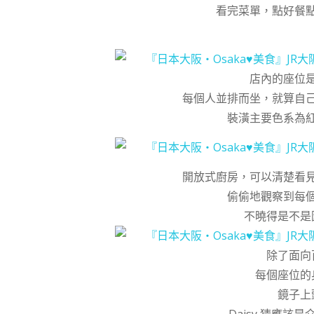
看完菜單，點好餐
店內的座位
每個人並排而坐，就算自
裝潢主要色系為
開放式廚房，可以清楚看
偷偷地觀察到每
不曉得是不是
除了面向
每個座位的
鏡子上
Daisy 猜應