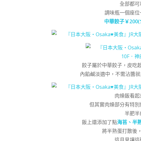
全部都可
調味瓶一個座位
中華餃子
￥200
餃子屬於中華餃子，皮吃
內餡鹹淡適中，不需沾醬就美
肉燥飯看起
但其實肉燥部分有特別
半肥半
飯上還添加了點
海苔、半
將半熟蛋打散後
這月見讓這