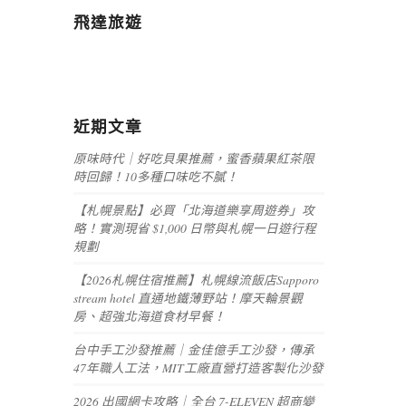
飛達旅遊
近期文章
原味時代｜好吃貝果推薦，蜜香蘋果紅茶限
時回歸！10多種口味吃不膩！
【札幌景點】必買「北海道樂享周遊券」攻
略！實測現省 $1,000 日幣與札幌一日遊行程
規劃
【2026札幌住宿推薦】札幌線流飯店Sapporo
stream hotel 直通地鐵薄野站！摩天輪景觀
房、超強北海道食材早餐！
台中手工沙發推薦｜金佳億手工沙發，傳承
47年職人工法，MIT工廠直營打造客製化沙發
2026 出國網卡攻略｜全台 7-ELEVEN 超商變