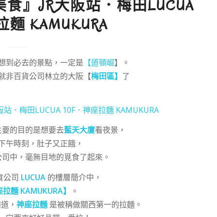
美食』JR大阪站．梅田LUCUA
拉麵 KAMUKURA
想到必去的景點，一定是
【道頓崛
】。
就非百貨公司林立的大阪【
梅田區】
了
主要的目的是想要去
藍天大廈
看夜景，
下午時刻，肚子又正餓，
公司中，毫無目地的覓食了起來。
貨公司
LUCUA
的樓層簡介中，
座拉麵
KAMUKURA
】
。
知道，
神座拉麵
是被稱做關西第一的拉麵。