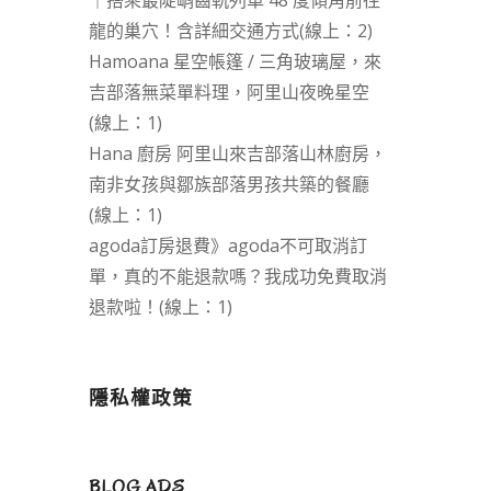
｜搭乘最陡峭齒軌列車 48 度傾角前往
龍的巢穴！含詳細交通方式(線上：2)
Hamoana 星空帳篷 / 三角玻璃屋，來
吉部落無菜單料理，阿里山夜晚星空
(線上：1)
Hana 廚房 阿里山來吉部落山林廚房，
南非女孩與鄒族部落男孩共築的餐廳
(線上：1)
agoda訂房退費》agoda不可取消訂
單，真的不能退款嗎？我成功免費取消
退款啦！(線上：1)
隱私權政策
BLOG ADS