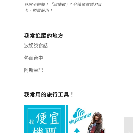
身網卡櫃檯！「超快取」3 分鐘領實體 SIM
卡，即買即用！
我常追蹤的地方
波妮說食話
熱血台中
阿新筆記
嘉義+1 | 嘉義加一
辣個露營
我常用的旅行工具！
『