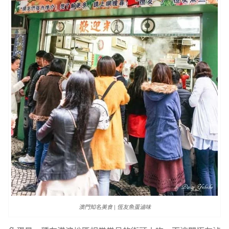
澳門知名美食 | 恆友魚蛋滷味