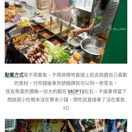
點餐方式
是不用客氣、不用排隊地直接上前去挑選自己喜歡
的食材，付完錢後拿到號碼牌就可以到一旁等去。
恆友魚蛋的價格一份大約都在
MOP10
左右，不過拿得當下
想說是小吃根本沒在算多少錢，想吃就直接拿了沒在客氣
XD