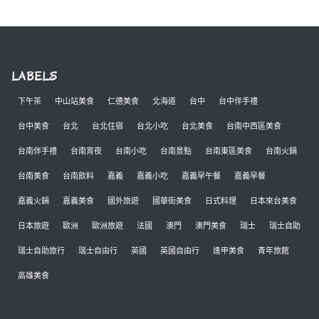
LABELS
下午茶
中山站美食
仁德美食
北海道
台中
台中伴手禮
台中美食
台北
台北住宿
台北小吃
台北美食
台南中西區美食
台南伴手禮
台南宵夜
台南小吃
台南景點
台南東區美食
台南火鍋
台南美食
台南飲料
嘉義
嘉義小吃
嘉義早午餐
嘉義早餐
嘉義火鍋
嘉義美食
國外旅遊
國華街美食
日式料理
日本來台美食
日本旅遊
歐洲
歐洲旅遊
法國
澳門
澳門美食
瑞士
瑞士自助
瑞士自助旅行
瑞士自由行
英國
英國自由行
逢甲美食
青年旅館
高雄美食