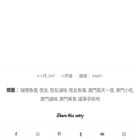
/
/
11 4 月, 2017
0 評論
通過：
DAISY
標籤：
咖哩魚蛋
,
恆友
,
恆友滷味
,
恆友魚蛋
,
澳門兩天一夜
,
澳門小吃
,
澳門滷味
,
澳門美食
,
議事亭前地
Share this entry