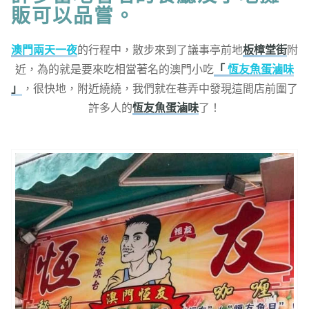
販可以品嘗。
澳門兩天一夜
的行程中，散步來到了議事亭前地
板樟堂街
附
近，為的就是要來吃相當著名的澳門小吃
「
恆友魚蛋滷味
」
，很快地，附近繞繞，我們就在巷弄中發現這間店前圍了
許多人的
恆友魚蛋滷味
了！