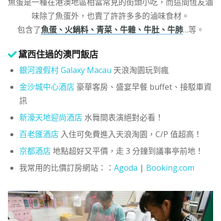
魚蛋是一種在港澳地區相當常見的街頭小吃，而這間恆友滷
味除了魚蛋外，也賣了許許多多的滷味食材。
包含了
魚蛋、火鍋料、青菜、牛雜、牛肚、牛肺
…等。
黛西住過的澳門飯店
銀河渡假村 Galaxy Macau
天浪淘園玩到瘋
金沙城中心酒店
豪華客房、盛宴早餐 buffet、接駁車資
訊
新濠天地迎尚酒店
水舞間表演絕對必看！
百老匯酒店
入住可免費進入天浪淘園，C/P 值超高！
京都酒店
地點超好又平價，走 3 分鐘到議事亭前地！
我常用的比價訂房網站：：
Agoda
|
Booking.com