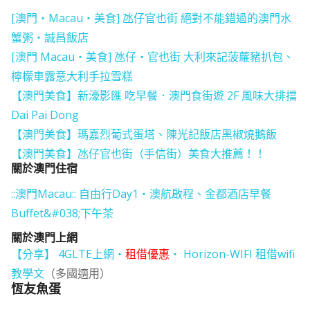
[澳門‧Macau‧美食] 氹仔官也街 絕對不能錯過的澳門水
蟹粥‧誠昌飯店
[澳門 Macau‧美食] 氹仔‧官也街 大利來記菠蘿豬扒包、
檸檬車露意大利手拉雪糕
【澳門美食】新濠影匯 吃早餐．澳門食街遊 2F 風味大排擋
Dai Pai Dong
【澳門美食】瑪嘉烈葡式蛋塔、陳光記飯店黑椒燒鵝飯
【澳門美食】氹仔官也街（手信街）美食大推薦！！
關於澳門住宿
::澳門Macau:: 自由行Day1‧澳航啟程、金都酒店早餐
Buffet&#038;下午茶
關於澳門上網
【分享】 4GLTE上網‧
租借優惠
‧ Horizon-WIFI 租借wifi
教學文
（多國適用）
恆友魚蛋