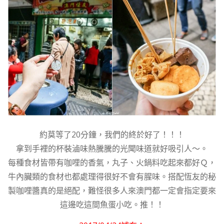
約莫等了20分鐘，我們的終於好了！！！
拿到手裡的杯裝滷味熱騰騰的光聞味道就好吸引人～。
每種食材皆帶有咖哩的香氣，丸子、火鍋料吃起來都好Ｑ，
牛內臟類的食材也都處理得很好不會有腥味。搭配恆友的秘
製咖哩醬真的是絕配，難怪很多人來澳門都一定會指定要來
這邊吃這間魚蛋小吃。推！！