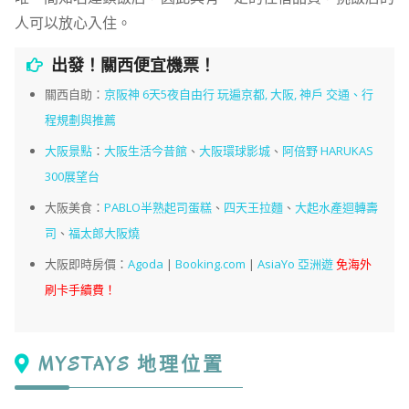
人可以放心入住。
出發！關西便宜機票！
關西自助：
京阪神 6天5夜自由行 玩遍京都, 大阪, 神戶 交通、行
程規劃與推薦
大阪景點
：
大阪生活今昔館
、
大阪環球影城
、
阿倍野 HARUKAS
300展望台
大阪美食：
PABLO半熟起司蛋糕
、
四天王拉麵
、
大起水產迴轉壽
司
、
福太郎大阪燒
大阪即時房價：
Agoda
|
Booking.com
|
AsiaYo
亞洲遊
免海外
刷卡手續費！
MYSTAYS 地理位置