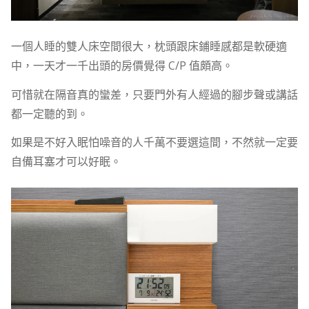
一個人睡的雙人床空間很大，枕頭跟床鋪睡感都是軟硬適
中，一天才一千出頭的房價覺得 C/P 值頗高。
可惜就在隔音真的蠻差，只要門外有人經過的腳步聲或講話
都一定聽的到。
如果是不好入眠怕噪音的人千萬不要選這間，不然就一定要
自備耳塞才可以好眠。