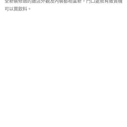
全新裝修過的飯店外觀及內裝都相當新，門口處就有販賣機
可以買飲料。