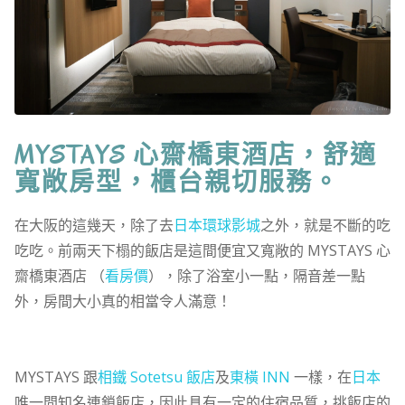
MYSTAYS 心齋橋東酒店，舒適
寬敞房型，櫃台親切服務。
在大阪的這幾天，除了去
日本環球影城
之外，就是不斷的吃
吃吃。前兩天下榻的飯店是這間便宜又寬敞的 MYSTAYS 心
齋橋東酒店 （
看房價
），除了浴室小一點，隔音差一點
外，房間大小真的相當令人滿意！
MYSTAYS 跟
相鐵 Sotetsu 飯店
及
東橫 INN
一樣，在
日本
唯一間知名連鎖飯店，因此具有一定的住宿品質，挑飯店的