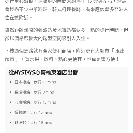
步行至心齋橋、道頓崛的時間大約落在 15 分鐘左右，沿路
會經過不少中華料理、韓式料理餐廳，看來應該蠻多亞洲人
住在這附近。
雖然距離熱鬧的難波站及地鐵站都要多一點的步行時間，但
卻以價格跟較大的房型空間吸引人入住。
下樓過個馬路就有全家便利商店，附近更有大超市「 玉出
超市 」，買水果、飲料、點心更便宜，也算是蠻方便！
從MYSTAYS心齋橋東酒店出發
日本橋站：步行 11 mins
長堀橋站：步行 8 mins
心齋橋站：步行 15 mins
道頓崛：步行 15 mins
難波站：步行 19 mins