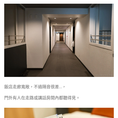
飯店走廊寬敞，不過隔音很差…，
門外有人在走路或講話房間內都聽得見。