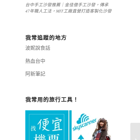
台中手工沙發推薦｜金佳億手工沙發，傳承
47年職人工法，MIT工廠直營打造客製化沙發
我常追蹤的地方
波妮說食話
熱血台中
阿新筆記
嘉義+1 | 嘉義加一
辣個露營
我常用的旅行工具！