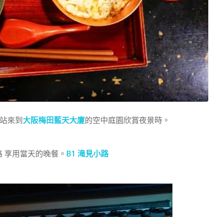
這站來到
大阪梅田藍天大廈
的空中庭園欣賞夜景時。
路 享用當天的晚餐。
B1 滝見小路