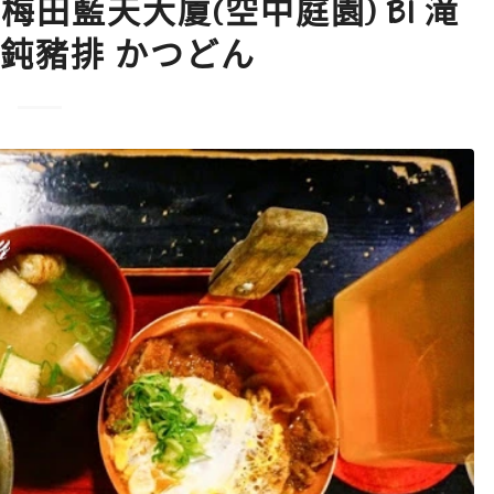
 梅田藍天大廈(空中庭園) B1 滝
鈍豬排 かつどん