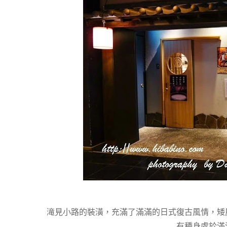
滝見小路的裝潢，充滿了滿滿的日式復古風情，矮
有種身處於滿