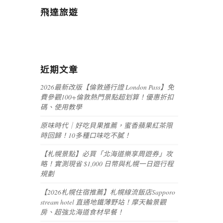
飛達旅遊
近期文章
2026最新改版【倫敦通行證 London Pass】免
費參觀100+倫敦熱門景點超划算！優惠折扣
碼、使用教學
原味時代｜好吃貝果推薦，蜜香蘋果紅茶限
時回歸！10多種口味吃不膩！
【札幌景點】必買「北海道樂享周遊券」攻
略！實測現省 $1,000 日幣與札幌一日遊行程
規劃
【2026札幌住宿推薦】札幌線流飯店Sapporo
stream hotel 直通地鐵薄野站！摩天輪景觀
房、超強北海道食材早餐！