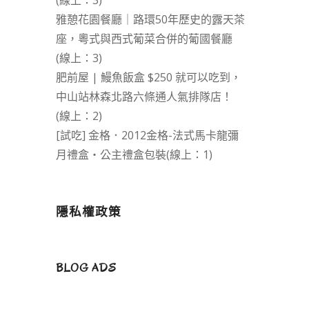
(線上：3)
雅憩花園餐廳｜路環50年歷史的露天茶
座，粵式與西式葡菜合併的葡國餐廳
(線上：3)
肥前屋 | 鰻魚飯盒 $250 就可以吃到，
中山站林森北路六條通人氣排隊店！
(線上：2)
[試吃] 金格．2012金格-法式馬卡龍彌
月禮盒‧公主禮盒包裝(線上：1)
隱私權政策
BLOG ADS