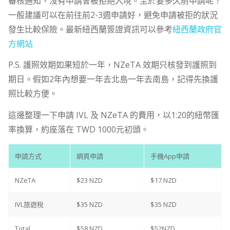
審核通知，沒有申請會被拒絕入境。至於要多久前申請呢？
一般建議可以在前往前2-3週申請好，避免申請被拒的狀況
發生比較保險。最新紐西蘭簽證資訊可以參考
紐西蘭政府官
方網站
P.S. 護照效期如果短於一年，NZeTA 效期只核發到護照到
期日。假如2年內想要一年去北島一年去南島，記得先換護
照比較方便。
這邊整理一下申請 IVL 及 NZeTA 的費用，以1:20的紐幣匯
率換算，約座落在 TWD 1000元初頭。
申請方式
網頁申請
手機App申請
NZeTA
$23 NZD
$17 NZD
IVL旅遊稅
$35 NZD
$35 NZD
Total
$58 NZD
$52NZD