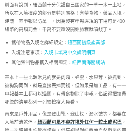
前面有說到，紐西蘭十分保護自己國家的一草一木一土地，
所以在入境檢疫的部分是特別嚴格！有帶食物、藥品入境，
建議一率申報以防萬一，因為沒有申報違規的下場可是400
紐幣的高額罰金，千萬不要還沒開始旅程就噴錢了。
攜帶物品入境之詳細規定：
紐西蘭初級產業部
入境注意事項：
入境卡填寫中文說明網頁
其他禁制物品攜入相關規定：
紐西蘭海關網站
基本上一些比較常見的就是肉類、蜂蜜、水果等，被抓到、
被狗狗聞到，就是直接丟掉罰錢，但如果是加工品，有一一
申報基本上都可以過關，有帶食物除了申報，也記得把攜帶
哪些的清單都列一列給檢疫人員看。
再來是戶外用品，像是登山靴、登山杖、潛水裝等，都要在
入境前清乾淨，
紐西蘭可是不容許境外任何一粒土或泥巴
，
第一次聽到也許覺得誇張，但這卻是對紐西蘭自然環境的尊