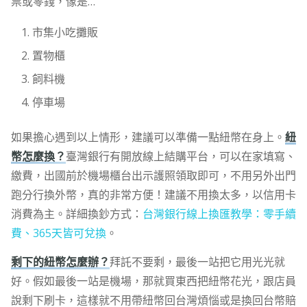
票或零錢，像是…
市集小吃攤販
置物櫃
飼料機
停車場
如果擔心遇到以上情形，建議可以準備一點紐幣在身上。
紐
幣怎麼換？
臺灣銀行有開放線上結購平台，可以在家填寫、
繳費，出國前於機場櫃台出示護照領取即可，不用另外出門
跑分行換外幣，真的非常方便！建議不用換太多，以信用卡
消費為主。詳細換鈔方式：
台灣銀行線上換匯教學：零手續
費、365天皆可兌換
。
剩下的紐幣怎麼辦？
拜託不要剩，最後一站把它用光光就
好。假如最後一站是機場，那就買東西把紐幣花光，跟店員
說剩下刷卡，這樣就不用帶紐幣回台灣煩惱或是換回台幣賠