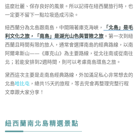
這麼壯麗、保存良好的風景。所以記得在紐西蘭旅行時，也
一定要不留下一點垃圾造成污染。
紐西蘭分為北島跟南島，中間隔著庫克海峽，
「北島」是毛
利文化之旅，「南島」是湖光山色與冒險之旅
。第一次到紐
西蘭且時間有限的旅人，通常會選擇南島的經典路線，以南
阿爾卑斯山——《庫克山》為主要路線，從北往南或從南往
北；若能安排到2週時間，則可以考慮南島環島之旅。
黛西這次主要是走南島經典路線，外加滿足私心非常想去的
北島
哈比屯
，總共15天的旅程，等去完會再整理完整行程
文章跟大家分享！
紐西蘭南北島精選景點