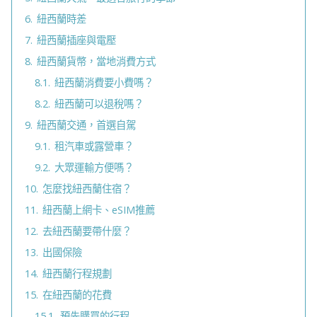
6.
紐西蘭時差
7.
紐西蘭插座與電壓
8.
紐西蘭貨幣，當地消費方式
8.1.
紐西蘭消費要小費嗎？
8.2.
紐西蘭可以退稅嗎？
9.
紐西蘭交通，首選自駕
9.1.
租汽車或露營車？
9.2.
大眾運輸方便嗎？
10.
怎麼找紐西蘭住宿？
11.
紐西蘭上網卡、eSIM推薦
12.
去紐西蘭要帶什麼？
13.
出國保險
14.
紐西蘭行程規劃
15.
在紐西蘭的花費
15.1.
預先購買的行程