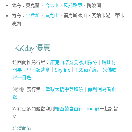
北島：奧克蘭、
哈比屯
、
羅托路亞
、陶波湖
南島：
皇后鎮
、
庫克山
、福克斯冰川、瓦納卡湖、蒂卡
波湖
KKday 優惠
紐西蘭推薦行程：
庫克山塔斯曼冰川探險
｜
哈比村
門票
｜
皇后鎮跳傘
｜
Skyline
｜
TSS蒸汽船
｜
米佛峽
灣一日遊
澳洲推薦行程：
雪梨大橋攀登體驗
｜
菲利浦島看企
鵝
\\ 有更多問題歡迎到
紐西蘭自由行 Line 群
一起討論
//
紐澳商品