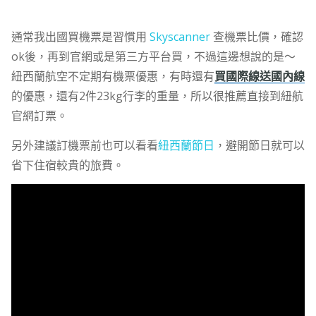
通常我出國買機票是習慣用
Skyscanner
查機票比價，確認
ok後，再到官網或是第三方平台買，不過這邊想說的是～
紐西蘭航空不定期有機票優惠，有時還有
買國際線送國內線
的優惠，還有2件23kg行李的重量，所以很推薦直接到紐航
官網訂票。
另外建議訂機票前也可以看看
紐西蘭節日
，避開節日就可以
省下住宿較貴的旅費。