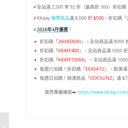
✔全站滿 2,500 享 92 折（最高折 300）折扣碼
✔KKday
機票商品
滿 8,000 折
$500
，折扣碼「
✔
2026年4月優惠
！
折扣碼「
26HBD600
」，全站商品滿 8000 折
折扣碼「
KKAFF400
」，全站商品滿 5000 折 
折扣碼「
KKAFF1000A
」，全站商品滿 10000
每週六加碼！折扣碼「
EEASAT2
」，歐美滿 6
每週日加碼！紐澳商品「
OOCSUN2
」滿 $7,
黛西專屬連結➡️
https://www.kkday.com
VOCA TCX 廚下式瞬熱
飲水機，新家的喝水小