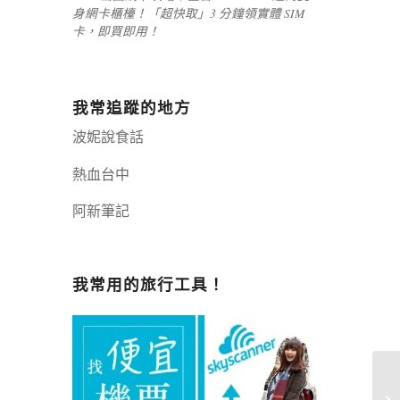
身網卡櫃檯！「超快取」3 分鐘領實體 SIM
卡，即買即用！
我常追蹤的地方
波妮說食話
熱血台中
阿新筆記
嘉義+1 | 嘉義加一
辣個露營
我常用的旅行工具！