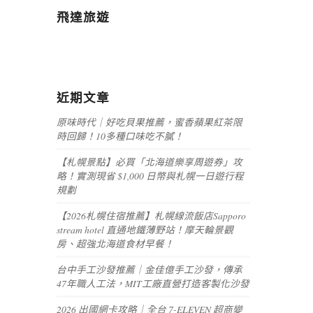
飛達旅遊
近期文章
原味時代｜好吃貝果推薦，蜜香蘋果紅茶限
時回歸！10多種口味吃不膩！
【札幌景點】必買「北海道樂享周遊券」攻
略！實測現省 $1,000 日幣與札幌一日遊行程
規劃
【2026札幌住宿推薦】札幌線流飯店Sapporo
stream hotel 直通地鐵薄野站！摩天輪景觀
房、超強北海道食材早餐！
台中手工沙發推薦｜金佳億手工沙發，傳承
47年職人工法，MIT工廠直營打造客製化沙發
2026 出國網卡攻略｜全台 7-ELEVEN 超商變