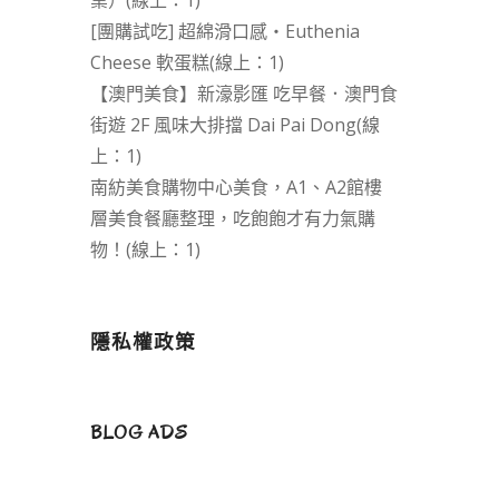
業）(線上：1)
[團購試吃] 超綿滑口感‧Euthenia
Cheese 軟蛋糕(線上：1)
【澳門美食】新濠影匯 吃早餐．澳門食
街遊 2F 風味大排擋 Dai Pai Dong(線
上：1)
南紡美食購物中心美食，A1、A2館樓
層美食餐廳整理，吃飽飽才有力氣購
物！(線上：1)
隱私權政策
BLOG ADS