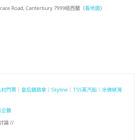
rrace Road, Canterbury 7999紐西蘭（
看地圖
）
比村門票
｜
皇后鎮跳傘
｜
Skyline
｜
TSS蒸汽船
｜
米佛峽灣
看企鵝
論 //