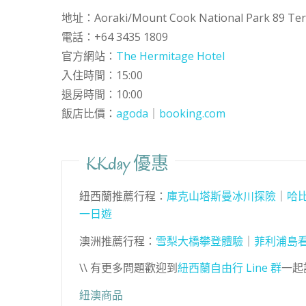
地址：Aoraki/Mount Cook National Park 89 Te
電話：+64 3435 1809
官方網站：
The Hermitage Hotel
入住時間：15:00
退房時間：10:00
飯店比價：
agoda
｜
booking.com
KKday 優惠
紐西蘭推薦行程：
庫克山塔斯曼冰川探險
｜
哈
一日遊
澳洲推薦行程：
雪梨大橋攀登體驗
｜
菲利浦島
\\ 有更多問題歡迎到
紐西蘭自由行 Line 群
一起討
紐澳商品