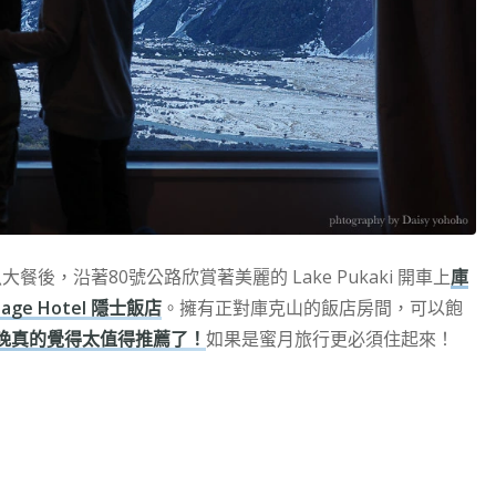
魚大餐後，沿著80號公路欣賞著美麗的 Lake Pukaki 開車上
庫
tage Hotel 隱士飯店
。擁有正對庫克山的飯店房間，可以飽
晚真的覺得太值得推薦了！
如果是蜜月旅行更必須住起來！