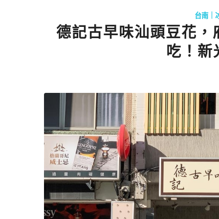
台南｜
德記古早味汕頭豆花，
吃！新