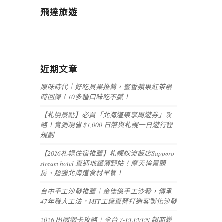
飛達旅遊
近期文章
原味時代｜好吃貝果推薦，蜜香蘋果紅茶限
時回歸！10多種口味吃不膩！
【札幌景點】必買「北海道樂享周遊券」攻
略！實測現省 $1,000 日幣與札幌一日遊行程
規劃
【2026札幌住宿推薦】札幌線流飯店Sapporo
stream hotel 直通地鐵薄野站！摩天輪景觀
房、超強北海道食材早餐！
台中手工沙發推薦｜金佳億手工沙發，傳承
47年職人工法，MIT工廠直營打造客製化沙發
2026 出國網卡攻略｜全台 7-ELEVEN 超商變