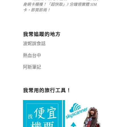
身網卡櫃檯！「超快取」3 分鐘領實體 SIM
卡，即買即用！
我常追蹤的地方
波妮說食話
熱血台中
阿新筆記
嘉義+1 | 嘉義加一
辣個露營
我常用的旅行工具！