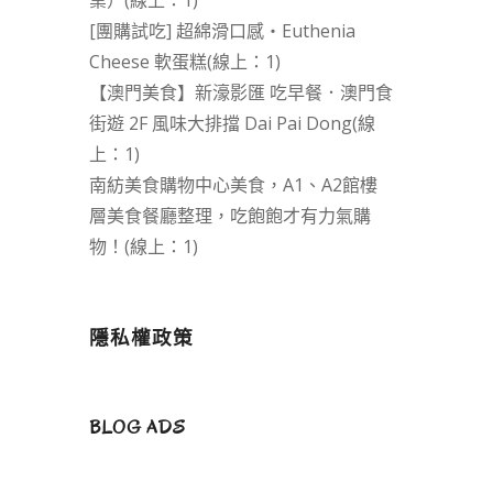
業）(線上：1)
[團購試吃] 超綿滑口感‧Euthenia
Cheese 軟蛋糕(線上：1)
【澳門美食】新濠影匯 吃早餐．澳門食
街遊 2F 風味大排擋 Dai Pai Dong(線
上：1)
南紡美食購物中心美食，A1、A2館樓
層美食餐廳整理，吃飽飽才有力氣購
物！(線上：1)
隱私權政策
BLOG ADS