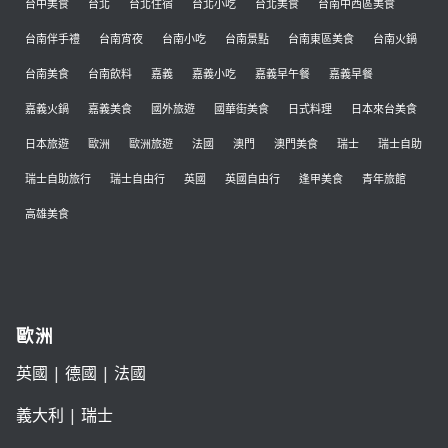
台中美食
台北
台北住宿
台北小吃
台北美食
台南中西區美食
台南伴手禮
台南宵夜
台南小吃
台南景點
台南東區美食
台南火鍋
台南美食
台南飲料
嘉義
嘉義小吃
嘉義早午餐
嘉義早餐
嘉義火鍋
嘉義美食
國外旅遊
國華街美食
日式料理
日本來台美食
日本旅遊
歐洲
歐洲旅遊
法國
澳門
澳門美食
瑞士
瑞士自助
瑞士自助旅行
瑞士自由行
英國
英國自由行
逢甲美食
青年旅館
高雄美食
歐洲
英國
|
德國
|
法國
義大利
|
瑞士