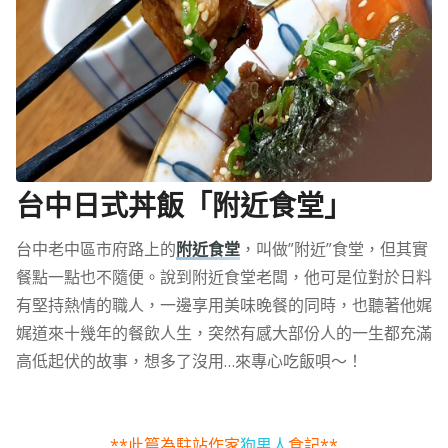
台中日式丼飯「附近食堂」
台中老中區市府路上的
附近食堂
，叫做”附近”食堂，但其實
餐點一點也不隨便。說到附近食堂老闆，他可是位對於日料
有堅持熱情的職人，一邊享用美味晚餐的同時，也聽著他娓
娓道來十幾年的餐飲人生，突然有感大部份人的一生都充滿
高低起伏的故事，想多了沒用…來專心吃飯唄～！
**此篇為駐站作家
狗男人
食記**