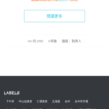
閱讀更多
/
/
26 1 月, 2022
0 評論
通過：
狗男人
LABELS
下午茶
中山站美食
仁德美食
北海道
台中
台中伴手禮