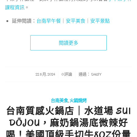
課程資訊
。
延伸閱讀：
台南早午餐
｜
安平美食
｜
安平景點
閱讀更多
/
/
22 8 月, 2024
0 評論
通過：
DAISY
台南美食
,
火鍋燒烤
台南質感火鍋店｜水道場 SUI
DŌJOU，麻奶鍋湯底微辣好
喝！美國頂級手切牛8OZ份量