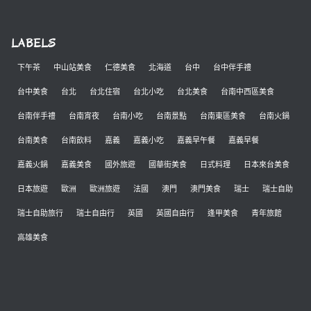
LABELS
下午茶
中山站美食
仁德美食
北海道
台中
台中伴手禮
台中美食
台北
台北住宿
台北小吃
台北美食
台南中西區美食
台南伴手禮
台南宵夜
台南小吃
台南景點
台南東區美食
台南火鍋
台南美食
台南飲料
嘉義
嘉義小吃
嘉義早午餐
嘉義早餐
嘉義火鍋
嘉義美食
國外旅遊
國華街美食
日式料理
日本來台美食
日本旅遊
歐洲
歐洲旅遊
法國
澳門
澳門美食
瑞士
瑞士自助
瑞士自助旅行
瑞士自由行
英國
英國自由行
逢甲美食
青年旅館
高雄美食