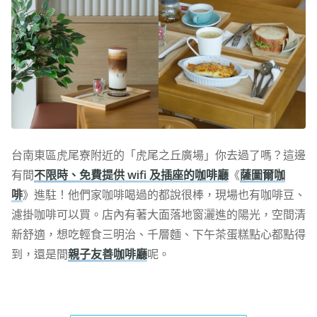
台南東區虎尾寮附近的「虎尾之丘廣場」你去過了嗎？這邊
有間
不限時、免費提供 wifi 及插座的咖啡廳
《
薩圖爾咖
啡
》進駐！他們家咖啡喝過的都說很棒，現場也有咖啡豆、
濾掛咖啡可以買。店內有著大面落地窗灑進的陽光，空間清
新舒適，想吃輕食三明治、千層麵、下午茶蛋糕點心都點得
到，還是間
親子友善咖啡廳
呢。