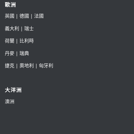
歐洲
英國
|
德國
|
法國
義大利
|
瑞士
荷蘭
|
比利時
丹麥
|
瑞典
捷克
|
奧地利
|
匈牙利
大洋洲
澳洲