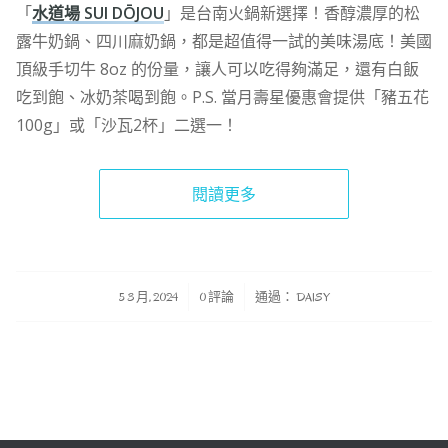
「
水道場 SUI DŌJOU
」是台南火鍋新選擇！香醇濃厚的松
露牛奶鍋、四川麻奶鍋，都是超值得一試的美味湯底！美國
頂級手切牛 8oz 的份量，讓人可以吃得夠滿足，還有白飯
吃到飽、冰奶茶喝到飽。P.S. 當月壽星優惠會提供「豬五花
100g」或「沙瓦2杯」二選一！
閱讀更多
/
/
5 3 月, 2024
0 評論
通過：
DAISY