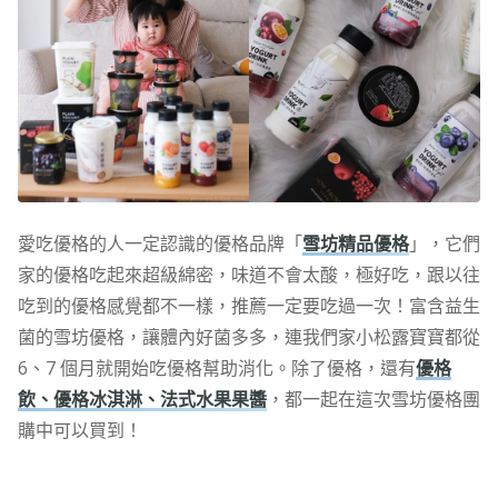
愛吃優格的人一定認識的優格品牌「
雪坊精品優格
」，它們
家的優格吃起來超級綿密，味道不會太酸，極好吃，跟以往
吃到的優格感覺都不一樣，推薦一定要吃過一次！富含益生
菌的雪坊優格，讓體內好菌多多，連我們家小松露寶寶都從
6、7 個月就開始吃優格幫助消化。除了優格，還有
優格
飲、優格冰淇淋、法式水果果醬
，都一起在這次雪坊優格團
購中可以買到！