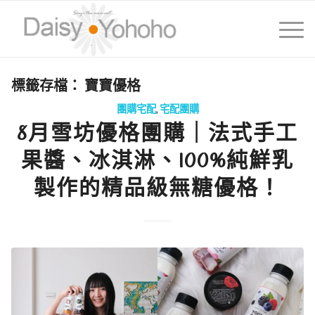
標籤存檔：
寶寶優格
團購宅配
,
宅配團購
8月雪坊優格團購｜法式手工
果醬、冰淇淋、100%純鮮乳
製作的精品級無糖優格！