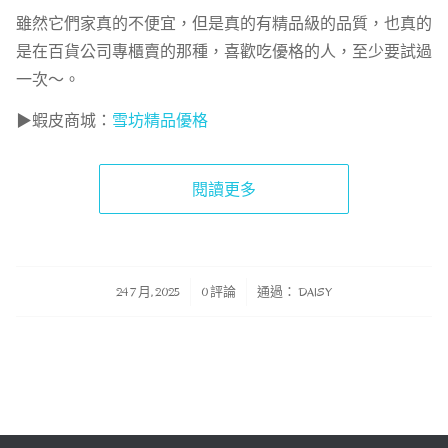
雖然它們家真的不便宜，但是真的有精品級的品質，也真的
是在百貨公司專櫃賣的那種，喜歡吃優格的人，至少要試過
一次～。
▶蝦皮商城：
雪坊精品優格
閱讀更多
/
/
24 7 月, 2025
0 評論
通過：
DAISY