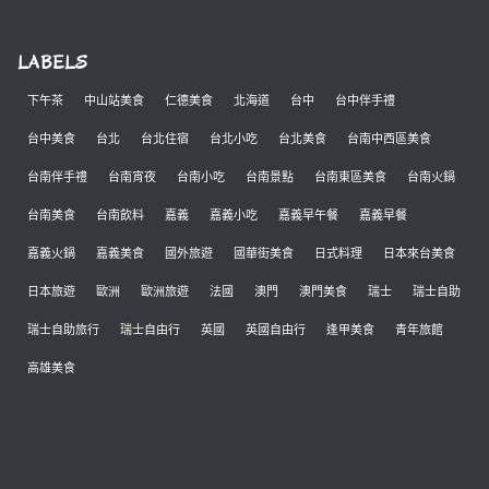
LABELS
下午茶
中山站美食
仁德美食
北海道
台中
台中伴手禮
台中美食
台北
台北住宿
台北小吃
台北美食
台南中西區美食
台南伴手禮
台南宵夜
台南小吃
台南景點
台南東區美食
台南火鍋
台南美食
台南飲料
嘉義
嘉義小吃
嘉義早午餐
嘉義早餐
嘉義火鍋
嘉義美食
國外旅遊
國華街美食
日式料理
日本來台美食
日本旅遊
歐洲
歐洲旅遊
法國
澳門
澳門美食
瑞士
瑞士自助
瑞士自助旅行
瑞士自由行
英國
英國自由行
逢甲美食
青年旅館
高雄美食