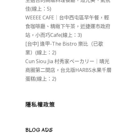
生適合的高級料理餐廳，燈光美、氣氛
佳(線上：5)
WEEEE CAFE｜台中西屯區早午餐，輕
食咖啡廳、精緻下午茶，近捷運市政府
站，小而巧Cafe(線上：3)
[台中] 逢甲-The Bistro 樂比（已歇
業）(線上：2)
Cun Siou Jia 村秀家ベーカリー｜晴光
商圈第二間店，台北版HARBS水果千層
蛋糕(線上：2)
隱私權政策
BLOG ADS