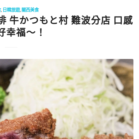
食
,
日韓旅遊
,
關西美食
排 牛かつもと村 難波分店 口感
好幸福～！