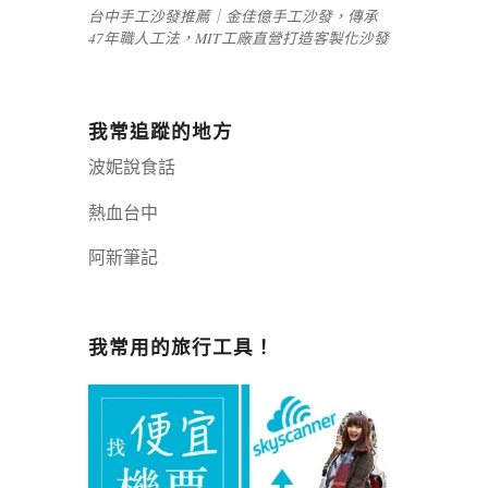
台中手工沙發推薦｜金佳億手工沙發，傳承
47年職人工法，MIT工廠直營打造客製化沙發
我常追蹤的地方
波妮說食話
熱血台中
阿新筆記
嘉義+1 | 嘉義加一
辣個露營
我常用的旅行工具！