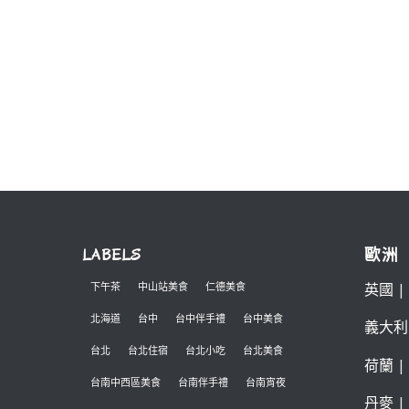
LABELS
歐洲
英國
|
下午茶
中山站美食
仁德美食
北海道
台中
台中伴手禮
台中美食
義大利
台北
台北住宿
台北小吃
台北美食
荷蘭
|
台南中西區美食
台南伴手禮
台南宵夜
丹麥
|