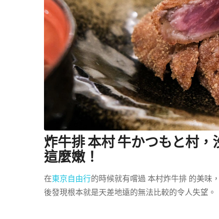
炸牛排 本村 牛かつもと村
這麼嫩！
在
東京自由行
的時候就有嚐過 本村炸牛排 的美味
後發現根本就是天差地遠的無法比較的令人失望。