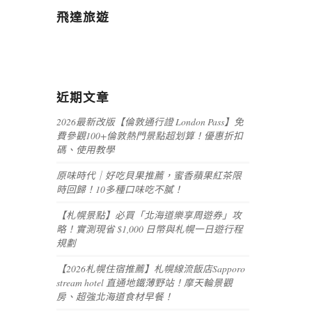
飛達旅遊
近期文章
2026最新改版【倫敦通行證 London Pass】免
費參觀100+倫敦熱門景點超划算！優惠折扣
碼、使用教學
原味時代｜好吃貝果推薦，蜜香蘋果紅茶限
時回歸！10多種口味吃不膩！
【札幌景點】必買「北海道樂享周遊券」攻
略！實測現省 $1,000 日幣與札幌一日遊行程
規劃
【2026札幌住宿推薦】札幌線流飯店Sapporo
stream hotel 直通地鐵薄野站！摩天輪景觀
房、超強北海道食材早餐！