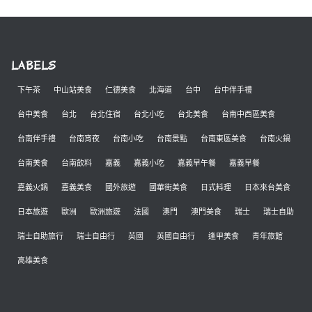
LABELS
下午茶
中山站美食
仁德美食
北海道
台中
台中伴手禮
台中美食
台北
台北住宿
台北小吃
台北美食
台南中西區美食
台南伴手禮
台南宵夜
台南小吃
台南景點
台南東區美食
台南火鍋
台南美食
台南飲料
嘉義
嘉義小吃
嘉義早午餐
嘉義早餐
嘉義火鍋
嘉義美食
國外旅遊
國華街美食
日式料理
日本來台美食
日本旅遊
歐洲
歐洲旅遊
法國
澳門
澳門美食
瑞士
瑞士自助
瑞士自助旅行
瑞士自由行
英國
英國自由行
逢甲美食
青年旅館
高雄美食