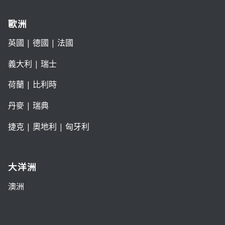
歐洲
英國
|
德國
|
法國
義大利
|
瑞士
荷蘭
|
比利時
丹麥
|
瑞典
捷克
|
奧地利
|
匈牙利
大洋洲
澳洲