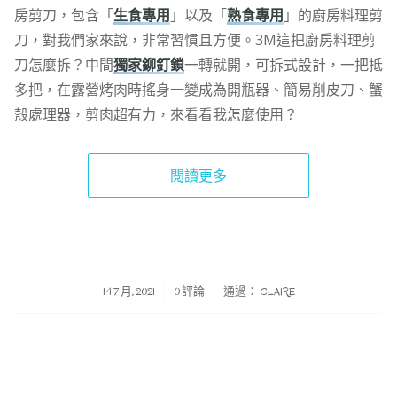
房剪刀，包含「
生食專用
」以及「
熟食專用
」的廚房料理剪
刀，對我們家來說，非常習慣且方便。3M這把廚房料理剪
刀怎麼拆？中間
獨家鉚釘鎖
一轉就開，可拆式設計，一把抵
多把，在露營烤肉時搖身一變成為開瓶器、簡易削皮刀、蟹
殼處理器，剪肉超有力，來看看我怎麼使用？
閱讀更多
/
/
14 7 月, 2021
0 評論
通過：
CLAIRE