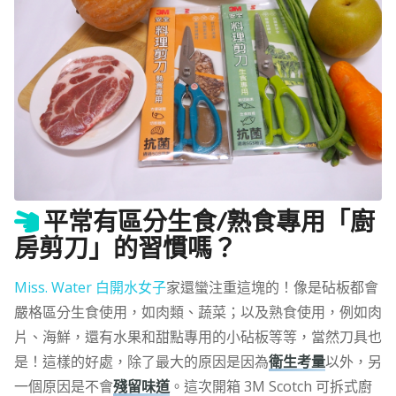
平常有區分生食/熟食專用「廚
房剪刀」的習慣嗎？
Miss. Water 白開水女子
家還蠻注重這塊的！像是砧板都會
嚴格區分生食使用，如肉類、蔬菜；以及熟食使用，例如肉
片、海鮮，還有水果和甜點專用的小砧板等等，當然刀具也
是！這樣的好處，除了最大的原因是因為
衛生考量
以外，另
一個原因是不會
殘留味道
。這次開箱
3M Scotch
可拆式廚